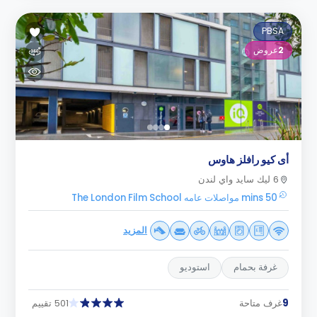
PBSA
2
عروض
أى كيو رافلز هاوس
6 ليك سايد واي لندن
50 mins مواصلات عامه The London Film School
المزيد
غرفة بحمام
استوديو
9
غرف متاحة
501 تقييم