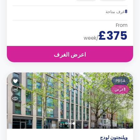
8
غرف متاحة
From
£375
/week
اعرض الغرف
PBSA
1
عرض
ويلنجتون لودج