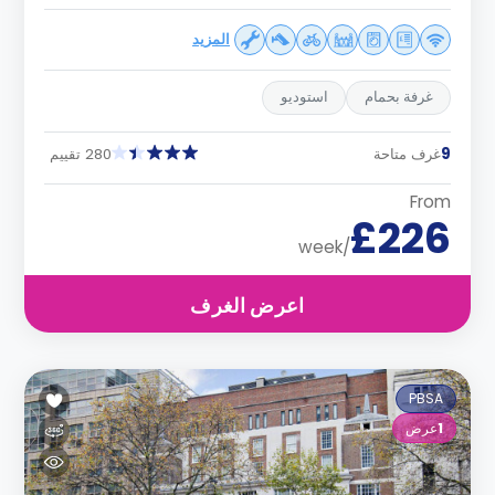
المزيد
غرفة بحمام
استوديو
9
غرف متاحة
280 تقييم
From
£226
/week
اعرض الغرف
PBSA
1
عرض