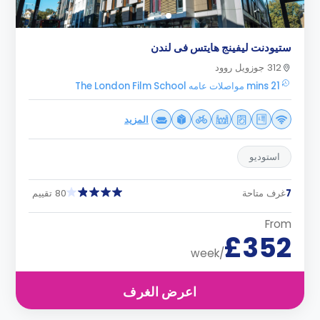
ستيودنت ليفينج هايتس فى لندن
312 جوزويل روود
21 mins مواصلات عامه The London Film School
المزيد
استوديو
7
غرف متاحة
80 تقييم
From
£352
/week
اعرض الغرف