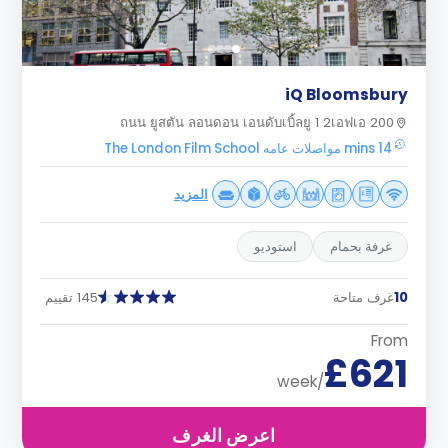
iQ Bloomsbury
200 ถนน ยูสตัน ลอนดอน เอนดับเบิ้ลยู 1 2เอฟเอ
14 mins مواصلات عامه The London Film School
المزيد
غرفة بحمام
استوديو
10
غرف متاحة
145 تقييم
From
£621
/week
اعرض الغرف