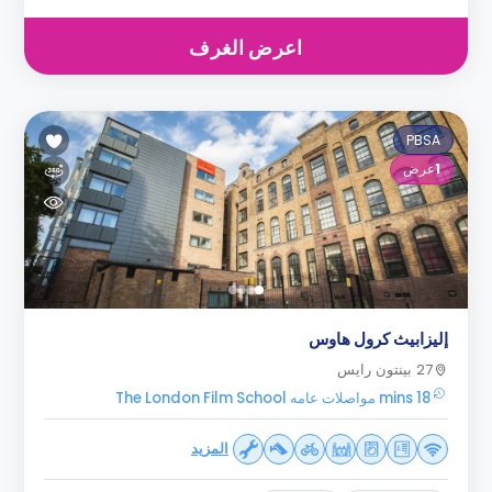
اعرض الغرف
PBSA
1
عرض
إليزابيث كرول هاوس
27 بينتون رايس
18 mins مواصلات عامه The London Film School
المزيد