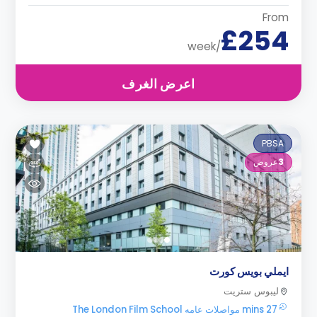
From
£254
/week
اعرض الغرف
PBSA
3
عروض
ايملي بويس كورت
ليبوس ستريت
27 mins مواصلات عامه The London Film School