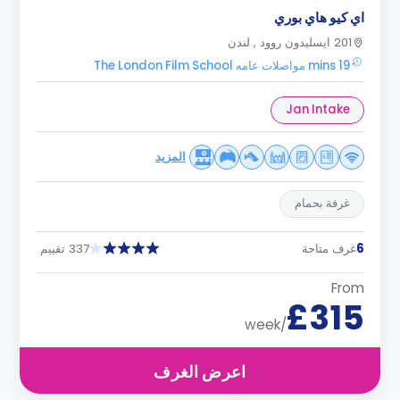
اي كيو هاي بوري
201 ايسليدون روود , لندن
19 mins مواصلات عامه The London Film School
Jan Intake
المزيد
غرفة بحمام
6
غرف متاحة
337 تقييم
From
£315
/week
اعرض الغرف