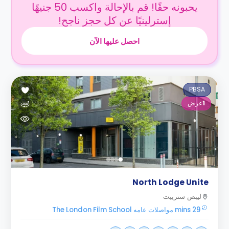
يحبونه حقًا! قم بالإحالة واكسب 50 جنيهًا
إسترلينيًا عن كل حجز ناجح!
احصل عليها الآن
PBSA
1
عرض
North Lodge Unite
ليبص سترييت
29 mins مواصلات عامه The London Film School