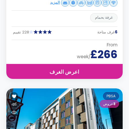
المزيد
غرفة بحمام
6
غرف متاحة
228 تقييم
From
£266
/week
اعرض الغرف
PBSA
3
عروض