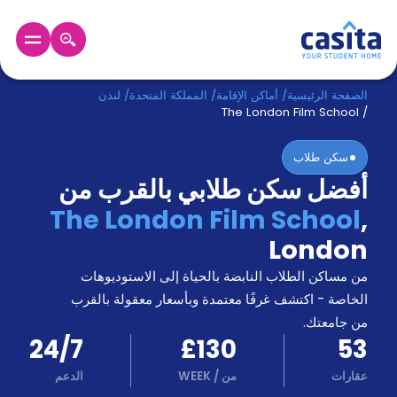
الرئيسية
عربي
GBP
الصفحة الرئيسية
/
أماكن الإقامة
/
المملكة المتحدة
/
لندن
The London Film School
/
دخول
سكن طلاب
أفضل سكن طلابي بالقرب من
حجز
السكن
The London Film School
,
من
London
نحن؟
المدونة
من مساكن الطلاب النابضة بالحياة إلى الاستوديوهات
أخبر
أصدقائك
الخاصة - اكتشف غرفًا معتمدة وبأسعار معقولة بالقرب
و
من جامعتك.
كن
اكسب
24/7
£130
53
شريكا
عقارات
من
/
WEEK
الدعم
الدعم