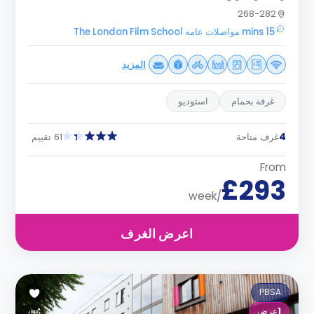
268-282
15 mins مواصلات عامه The London Film School
المزيد
غرفة بحمام
استوديو
4
غرف متاحة
61 تقييم
From
£293
/week
اعرض الغرف
PBSA
1
عرض