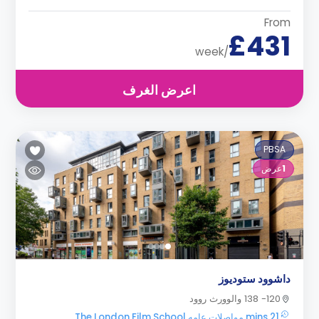
From
£431
/week
اعرض الغرف
PBSA
1
عرض
داشوود ستوديوز
120- 138 والوورث روود
21 mins مواصلات عامه The London Film School