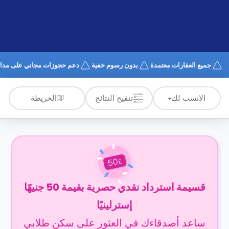
الدعم
و
عبر
المساعدة
الهاتف
اتصل
بنا
كيف
جميع العقارات معتمدة
بدون رسوم خفية
دعم حجوزات مجاني على مدار 4/7
تعمل؟
الأسئلة
الشائعة
الخريطة
الانسب لك
تنقيح النتائج
50
£
قسيمة استرداد نقدي حصرية بقيمة 50 جنيهًا
إسترلينيًا
ساعد أصدقاءك في العثور على سكن طلابي