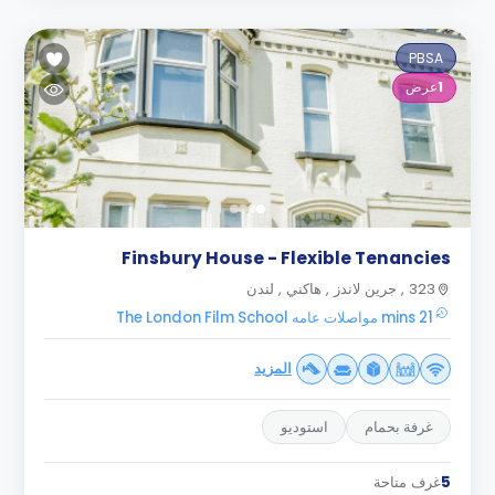
PBSA
1
عرض
Finsbury House - Flexible Tenancies
323 , جرين لاندز , هاكني , لندن
21 mins مواصلات عامه The London Film School
المزيد
غرفة بحمام
استوديو
5
غرف متاحة