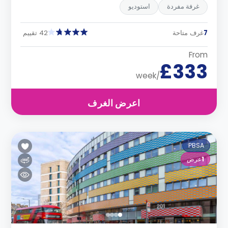
غرفة مفردة
استوديو
7
غرف متاحة
42 تقييم
From
£333
/week
اعرض الغرف
PBSA
1
عرض