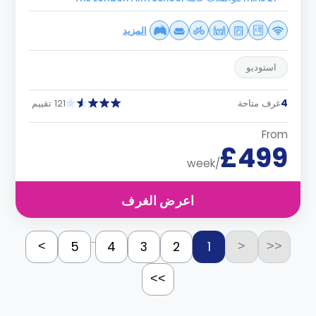
المزيد
استوديو
4
غرف متاحة
121 تقييم
From
£499
/week
اعرض الغرف
...
5
4
3
2
1
>
<
<<
>>