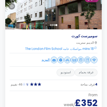
سوميرست كورت
الدينم ستريت
18 mins مواصلات عامه The London Film School
المزيد
غرفة بحمام
استوديو
4
غرف متاحة
46 تقييم
From
£352
/week