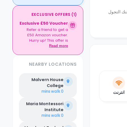
نك التجول
EXCLUSIVE OFFERS
(
1
)
Exclusive £50 Voucher
Refer a friend to get a
£50 Amazon voucher.
Hurry up! This offer is
exclusive to Casita.
Read more
NEARBY LOCATIONS
Malvern House
College
walk
0 mins
انترنت
Maria Montessori
Institute
walk
0 mins