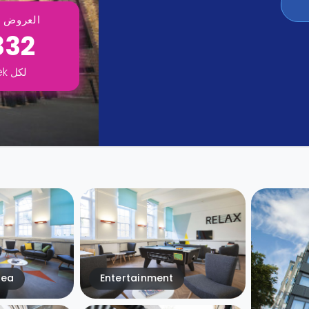
العروض ت
332
لكل
ek
rea
Entertainment