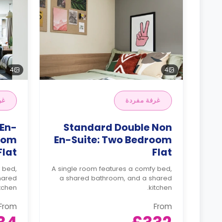
4
4
غرفة مفردة
غر
 En-
Standard Double Non
room
En-Suite: Two Bedroom
Flat
Flat
 bed,
A single room features a comfy bed,
hared
a shared bathroom, and a shared
tchen.
kitchen.
From
From