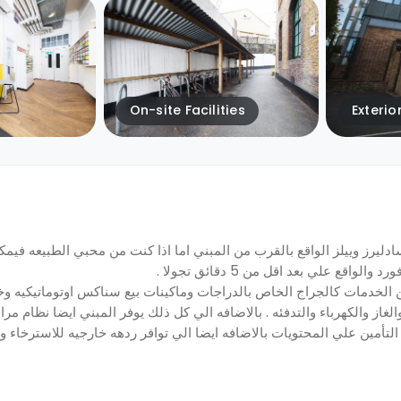
On-site Facilities
Exterio
ليرز وييلز الواقع بالقرب من المبني اما اذا كنت من محبي الطبيعه فيمك
ع علي بعد اقل من 5 دقائق تجولا .
ن الخدمات كالجراج الخاص بالدراجات وماكينات بيع سناكس اوتوماتيكيه وخ
غاز والكهرباء والتدفئه . بالاضافه الي كل ذلك يوفر المبني ايضا نظام مرا
تأمين علي المحتويات بالاضافه ايضا الي توافر ردهه خارجيه للاسترخاء 