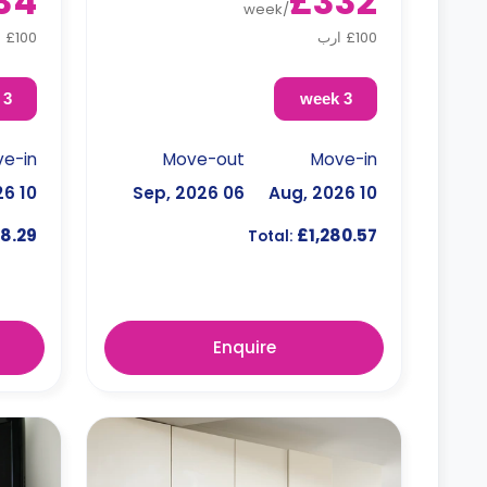
34
£332
week
/
£100 ارب
£100 ارب
3 week
3 week
e-in
Move-out
Move-in
10 Aug, 2026
06 Sep, 2026
10 Aug, 2026
8.29
£1,280.57
Total:
Enquire