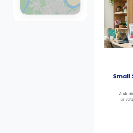
Small
A stud
privat