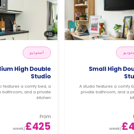
4
توديو
استوديو
ium High Double
Small High Do
Studio
St
io features a comfy bed, a
A studio features a comfy 
e bathroom, and a private
private bathroom, and a p
kitchen.
ki
From
£425
£4
week
/
week
/