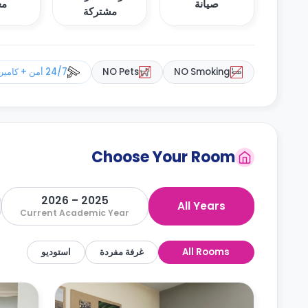
صيانة
مغ
مشتركة
NO Smoking
NO Pets
24/7 أمن + كاميرات مراقبة
Choose Your Room
2025 – 2026
All Years
Current Academic Year
All Rooms
غرفة مفردة
استوديو