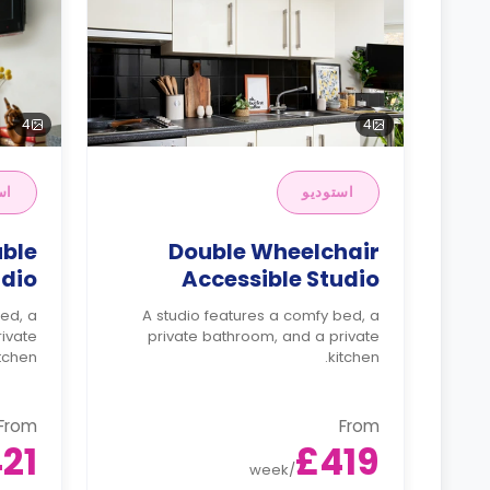
4
4
استوديو
اس
uble
Double Wheelchair
udio
Accessible Studio
bed, a
A studio features a comfy bed, a
rivate
private bathroom, and a private
tchen.
kitchen.
From
From
21
£419
week
/