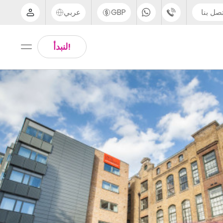
صل بنا
GBP
عربي
الدعم عبر الهاتف
Arabic
!لنبدأ
UK - +44 (0) 20 3871 8666
Chinese
IN - +91 (80) 3711 1326
English
US - +1 (646) 718 6172
Thai