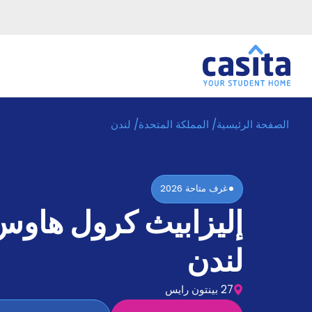
الصفحة الرئيسية
/
المملكة المتحدة
/
لندن
الرئيسية
عربي
GBP
دخول
غرف متاحة
2026
حجز
إليزابيث كرول هاوس
السكن
من
نحن؟
لندن
المدونة
أخبر
أصدقائك
27 بينتون رايس
و