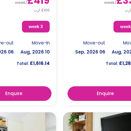
£419
£3
week
/
week
/
£100 ارب
3 week
ve-out
Move-in
Move-out
Mov
06 Sep, 2026
10 Aug, 2026
06 Sep, 2026
£1,616.14
£1,28
Total:
Total:
Enquire
Enquire