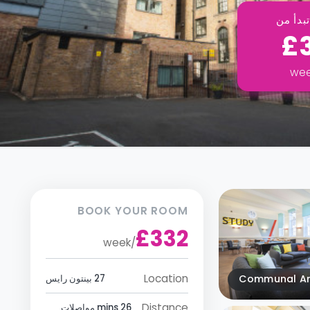
بدأ من
£
we
BOOK YOUR ROOM
£332
week
/
Location
Communal A
27 بينتون رايس
Distance
26 mins مواصلات