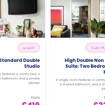
4
فة مفردة
استوديو
 Standard Double
High Double Non
Studio
Suite: Two Bed
io features a comfy bed, a
e bathroom, and a private
A single room features a comfy
kitchen.
a shared bathroom, and a s
ki
From