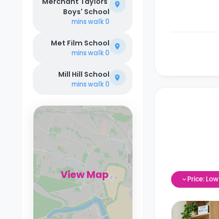
Merchant Taylors'
Boys' School
walk
0 mins
Met Film School
walk
0 mins
Mill Hill School
walk
0 mins
View Map
Price: Lo