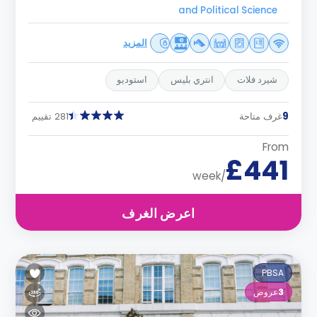
and Political Science
المزيد
شيرد فلات
انتري بليس
استوديو
9
غرف متاحة
281 تقييم
From
£441
/week
اعرض الغرف
PBSA
3
عروض