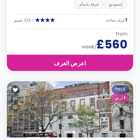
استوديو
غرفة بحمام
7
غرف متاحة
213 تقييم
From
£560
/week
اعرض الغرف
PBSA
1
عرض