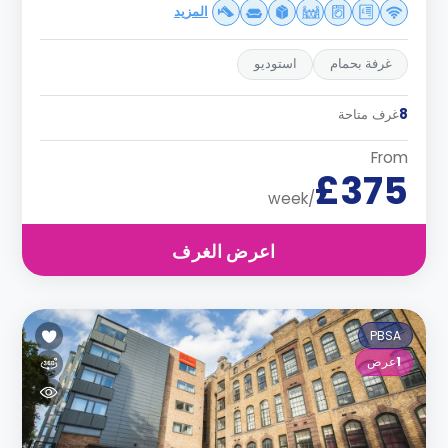
المزيد
غرفة بحمام
استوديو
8
غرف متاحة
From
£375
/week
اعرض الغرف
PBSA
1
عرض