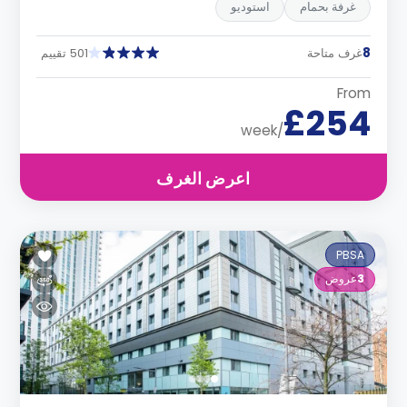
غرفة بحمام
استوديو
8
غرف متاحة
501 تقييم
From
£254
/week
اعرض الغرف
PBSA
3
عروض