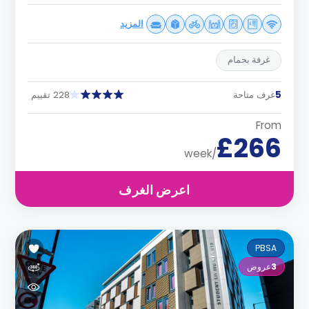
المزيد
غرفة بحمام
5
غرف متاحة
228 تقييم
From
£266
/week
اعرض الغرف
PBSA
3
عروض