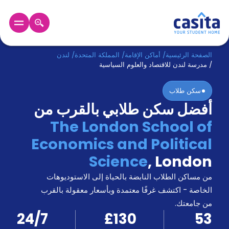
الرئيسية
عربي
GBP
الصفحة الرئيسية
/
أماكن الإقامة
/
المملكة المتحدة
/
لندن
/
مدرسة لندن للاقتصاد والعلوم السياسية
دخول
سكن طلاب
أفضل سكن طلابي بالقرب من
حجز
السكن
The London School of
من
Economics and Political
نحن؟
المدونة
Science
,
London
أخبر
أصدقائك
من مساكن الطلاب النابضة بالحياة إلى الاستوديوهات
و
الخاصة - اكتشف غرفًا معتمدة وبأسعار معقولة بالقرب
كن
اكسب
من جامعتك.
شريكا
24/7
£130
53
الدعم