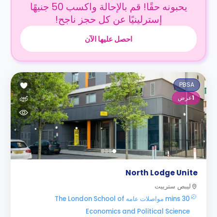
يحبونه حقًا! قم بالإحالة واكسب 50 جنيهًا
إسترلينيًا عن كل حجز ناجح!
احصل عليها الآن
PBSA
1
عرض
North Lodge Unite
ليبص سترييت
30 mins مواصلات عامه The London School of
Economics and Political Science