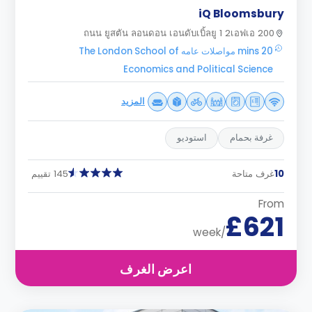
iQ Bloomsbury
200 ถนน ยูสตัน ลอนดอน เอนดับเบิ้ลยู 1 2เอฟเอ
20 mins مواصلات عامه The London School of
Economics and Political Science
المزيد
غرفة بحمام
استوديو
10
غرف متاحة
145 تقييم
From
£621
/week
اعرض الغرف