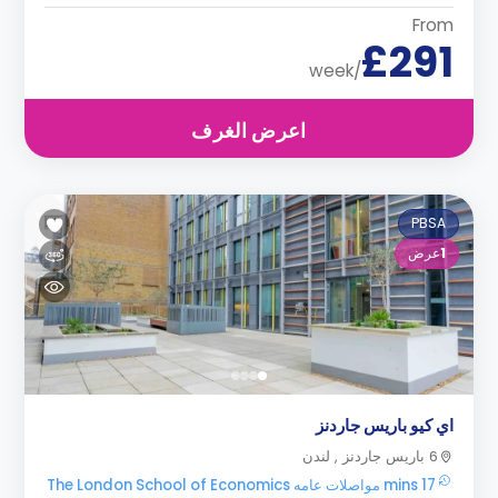
From
£291
/week
اعرض الغرف
PBSA
1
عرض
اي كيو باريس جاردنز
6 باريس جاردنز , لندن
17 mins مواصلات عامه The London School of Economics