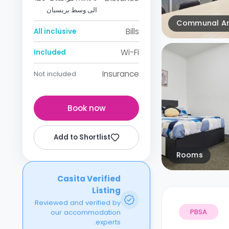
الى وسط بريسبان
Communal A
Bills
All inclusive
Wi-Fi
Included
Insurance
Not included
Book now
Add to Shortlist
Rooms
Casita Verified
Listing
Reviewed and verified by
PBSA
our accommodation
experts.