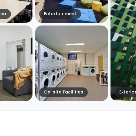
rea
Entertainment
On-site Facilities
Exterio