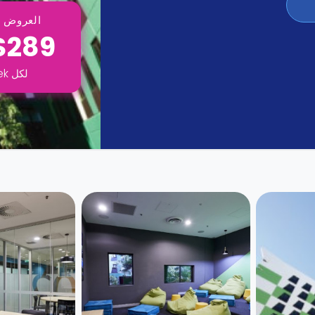
العروض ت
$289
لكل
ek