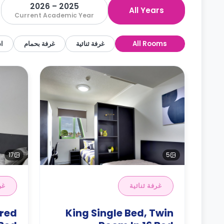
2025 – 2026
All Years
Current Academic Year
All Rooms
غرفة ثنائية
غرفة بحمام
اس
17
5
غرفة ثنائية
غر
ared
King Single Bed, Twin