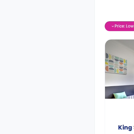
Price: Lo
King 