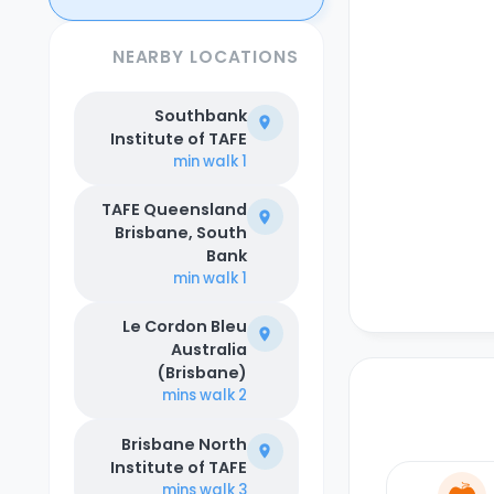
NEARBY LOCATIONS
Southbank
Institute of TAFE
walk
1 min
TAFE Queensland
Brisbane, South
يرحب مبنى أوربنست ساوث بانك في بريزبان بجميع طلابه من خلال موقعه الاستثنائي الذي يقع بالقرب من جامعة كوينزلاند للتقنية على بعد 16 دقيقة
Bank
walk
1 min
يم مجهز
ن لركن
Le Cordon Bleu
لسعر يأتي
Australia
(Brisbane)
walk
2 mins
Brisbane North
Institute of TAFE
walk
3 mins