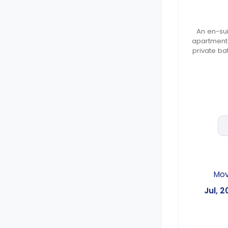
An en-su
apartment 
private ba
of stora
4 week
Mo