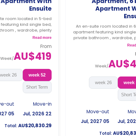
Apartment With
Apartment, 6
Ensuite
Apartment W
Ens
ite room located in 5-bed
featuring kind single bed,
An en-suite room located in 
throom , wardrobe, plenty
apartment featuring kind singl
ge and shared living room
private bathroom , wardrobe, p
Read more
and shared kitchen
of storage, shared living ro
Read
From
s bond goes as deposit
shared ki
AU$419
after the booking.
4 weeks bond goes as depo
Week
/
AU$4
after the boo
Week
/
26 week
52 week
26 week
Short Term
Short 
ve-out
Move-in
Move-out
Mov
05 Jul, 2027
22 Jul, 2026
05 Jul, 2027
AU$20,830.29
Total:
AU$20,83
Total: