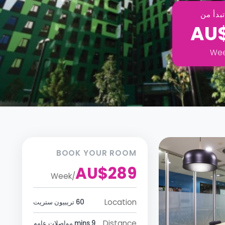
بدأ من
AU
We
BOOK YOUR ROOM
AU$289
Week
/
Location
60 تريبيون ستريت
Distance
9 mins مواصلات عامه