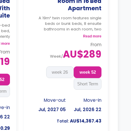
 Bed
Room In 16 Bed
ith
Apartment
uite
A 19m² twin room features single
beds or bunk beds, 8 ensuite
6-bed
bathrooms in each room, two
e bed,
wardrobes, two study desks, air
lenty
Read more
conditioning, small kitchenette. It
om and
 more
From
comes with unlimited Wi-Fi, LCD TV,
tchen
AU$289
air conditioning
From
sit
Week
/
4 weeks bond goes as deposit
19
king.
after the booking.
26 week
52 week
52 week
Short Term
Term
Move-out
Move-in
e-in
05 Jul, 2027
22 Jul, 2026
22 Jul, 2026
AU$14,367.43
Total:
0.29