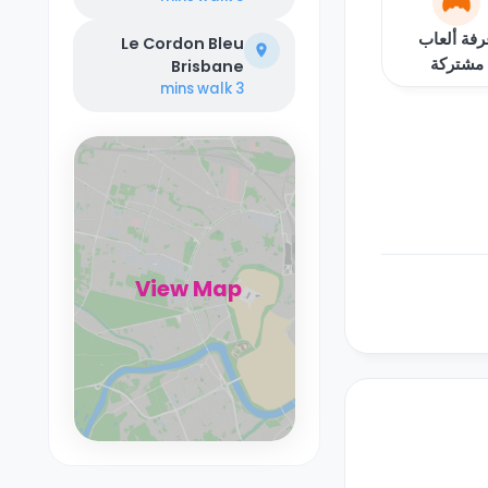
رفة ألعاب
Le Cordon Bleu
مشتركة
Brisbane
walk
3 mins
View Map