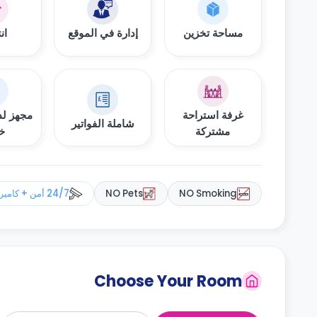
مساحة تخزين
إدارة في الموقع
ان
غرفة استراحة
مجهز لذ
شاملة الفواتير
مشتركة
خ
NO Smoking
NO Pets
24/7 أمن + كاميرات مراقبة
Choose Your Room