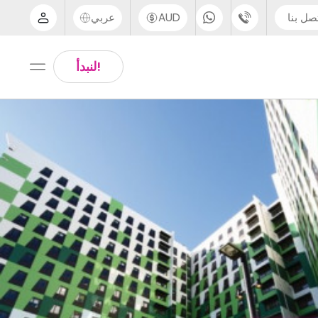
صل بنا
AUD
عربي
الدعم عبر الهاتف
Arabic
!لنبدأ
UK - +44 (0) 20 3871 8666
Chinese
IN - +91 (80) 3711 1326
English
US - +1 (646) 718 6172
Thai