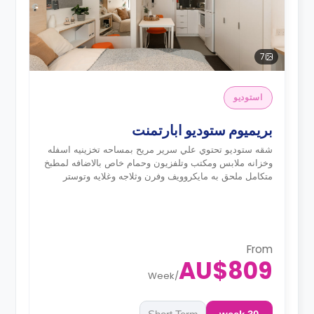
7
استوديو
بريميوم ستوديو ابارتمنت
شقه ستوديو تحتوي علي سرير مريح بمساحه تخزينيه اسفله
وخزانه ملابس ومكتب وتلفزيون وحمام خاص بالاضافه لمطبخ
متكامل ملحق به مايكروويف وفرن وثلاجه وغلايه وتوستر
From
AU$809
Week
/