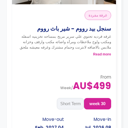
غرفة مفردة
سنجل بيد رووم - شير باث رووم
غرفه فرديه تحتوي علي سرير مريح بمساحه تخزينيه اسفله
ومكتب ولوح ملاحظات ومرأه واضائه مكتب وارفف وخزانه
ملابس بالاضافه لانترنت وحمام مشترك وغرفه معيشه ملحق
بها تليفزيون سمارت ومطبخ متكامل ملحق به ثلاجه
Read more
ومايكروويف وموقد وفريزر وغلايه وتوستر ونظام امني
للدخول للغرفه بالكارت الذكي
From
AU$499
Week
/
Short Term
30 week
Move-out
Move-in
04 Feb, 2027
08 Jul, 2026