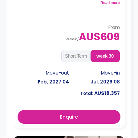
وحمام مشترك وغرفه معيشه ملحق بها تليفزيون سمارت
Read more
ومطبخ متكامل ملحق به ثلاجه ومايكروويف وموقد وفريزر
وغلايه وتوستر ونظام امني للدخول للغرفه بالكارت الذكي
From
AU$609
Week
/
Short Term
30 week
Move-out
Move-in
04 Feb, 2027
08 Jul, 2026
AU$18,357
Total:
Enquire