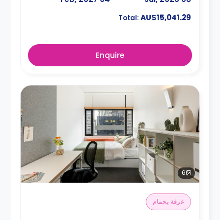
AU$15,041.29
Total:
Enquire
6
غرفة بحمام