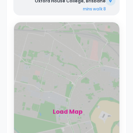
Oxford House College, Brisbane
walk
8 mins
Load Map