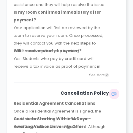
assistance and they will help resolve the issue.
Is my room confirmed immediately after
payment?
Your application will first be reviewed by the
team to reserve your room. Once processed,
they will contact you with the next steps to
finalise and confirm your booking.
Will I receive proof of payment?
Yes. Students who pay by credit card will
receive a tax invoice as proof of payment in
their confirmation email.
See More
Cancellation Policy
Residential Agreement Cancellations
Once a Residential Agreement is signed, the
student must adhere to the terms and
Contracts Starting Within 14 Days –
conditions outlined in the Agreement. Although
Awaiting Visa or University Offer