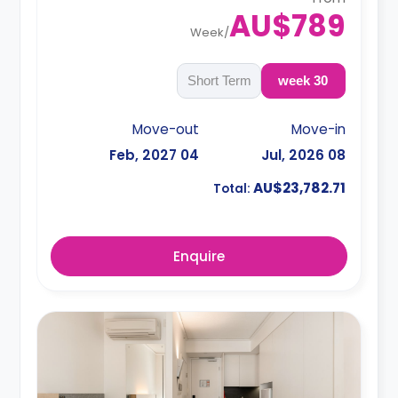
AU$789
Week
/
Short Term
30 week
Move-out
Move-in
04 Feb, 2027
08 Jul, 2026
AU$23,782.71
Total:
Enquire