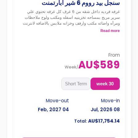
سنجل بيد رووم 6 شير ابارتمنت
غرفه فرديه داخل شقه من 6 غرف كل غرفه تحتوي علي
سرير مريح بمساحه تخزينيه اسفله ومكتب ولوح ملاحظات
ومرأه واضائه مكتب وارفف وخزانه ملابس بالاضافه لانترنت
وحمام مشترك وغرفه معيشه ملحق بها تليفزيون سمارت
Read more
ومطبخ متكامل ملحق به ثلاجه ومايكروويف وموقد وفريزر
وغلايه وتوستر ونظام امني للدخول للغرفه بالكارت الذكي
From
AU$589
Week
/
Short Term
30 week
Move-out
Move-in
04 Feb, 2027
08 Jul, 2026
AU$17,754.14
Total: