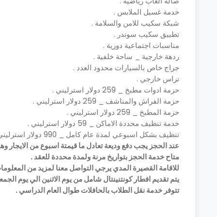
صالة العاب رياضية .
خدمة غسيل الملابس .
شبكة سكيب للامن والسلامة .
تطبيق سكيب سوندر .
مناسبات اجتماعية دورية .
ردهة خارجية _ ساحة خلفية .
جراج خاص بالسيارات محدود العدد .
تراس خارجي .
حزمة ادوات مطبخ _ 259 دولار استرليني .
حزمة الفراش والمناشف _ 259 دولار استرليني .
حزمة المطبخ _ 259 دولار استرليني .
خدمة تنظيف محددة الاماكن _ 59 دولار استرليني .
تنظيف بشكل اسبوعي لمدة عام كامل _ 990 دولار استرليني .
عند الحجز يجب دفع وديعة تعادل ما قيمتة اسبوع من الايجار وهي
متاح خدمة الحجز بتواريخ مرنة ولمدة محددة للعقد .
للاقامة القصيرة المدي يرجي التواصل معنا لمزيد من المعلومات 
يتم تقديم افطار كونتنينتال شامل من يوم الاثنين الي يوم الجم
تتوفر خدمة نقل الطلاب بالحافلات طوال العام الدراسي .