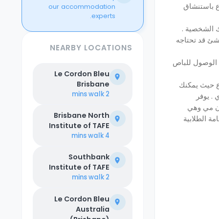
ع باستنشاق
our accommodation
experts.
ك الشخصية .
 شئ قد تحتاجه
NEARBY LOCATIONS
 الوصول للباص
Le Cordon Bleu
Brisbane
ع حيث يمكنك
walk
2 mins
. يوفر
ون مي وهي
Brisbane North
ة الطلابية
Institute of TAFE
walk
4 mins
Southbank
Institute of TAFE
walk
2 mins
Le Cordon Bleu
Australia