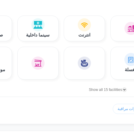
انترنت
سينما داخلية
صا
سلة
موق
Show all 15 facilities