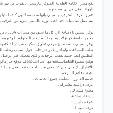
يقع مبني الاقامة الطلابية المتوفر ببارسبين بالقرب من نهر
الهواء النقي في اي وقت تريد .
تتميز الغرف المتوفرة بالمبني بانها مصممة لتلبي كافة احتيا
يتم عمل مناسبات اجتماعية دورية بالمبني لمزيد من الترفيه
.
يوفر المبني بالاضافة الي كل ما سبق من مميزات شاتل با
كلا من جامعة كوينزلاند وجامعة كوينزلاند للتكنولوجيا وغيرهم
يوفر المبني خدمة مميزة وهي تطبيق سكيب سوندر الالكتروني
طلب المساعدة وابداء رايك واقتراحاتك حول المبني وطلب 
التطبيق ايضا خدمة تعقب الرحلات والذي يجعلك علي تواصل د
يوفر المبني الخدمات الاتية .
خدمة مميزة يمكنك استخدامها عند استكشاف موقع غير مألوف
افطار .
بالاتصال بك حتي وان كنت في غير حاجه للدعم الفني من الفر
انترنت فائق السرعة .
خدمة الفاتورة الشاملة جميع الخدمات .
غرف دراسية مشتركة .
مطبخ مشترك .
ردهة اجتماعية .
شرفة خارجية .
غرفة سينما .