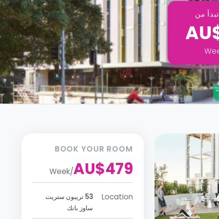
بدأ من
AU
We
BOOK YOUR ROOM
AU$479
Week
/
Location
53 تريبون ستريت
ساوز بانك