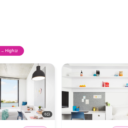
w → High
6