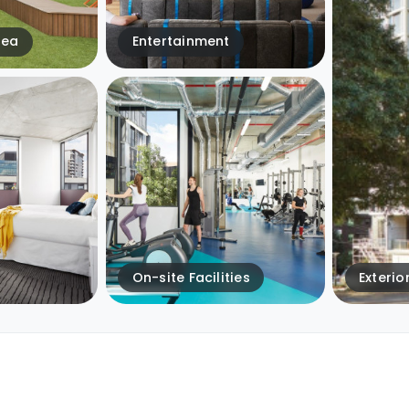
rea
Entertainment
On-site Facilities
Exterio