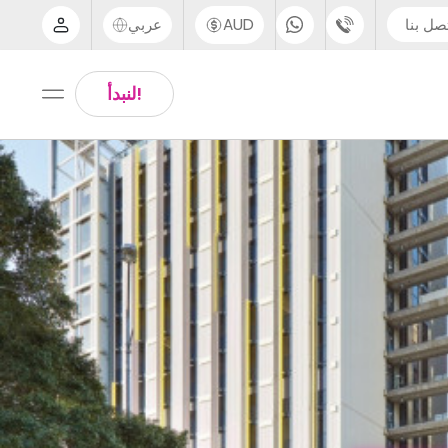
صل بنا
AUD
عربي
الدعم عبر الهاتف
Arabic
!لنبدأ
UK - +44 (0) 20 3871 8666
Chinese
IN - +91 (80) 3711 1326
English
US - +1 (646) 718 6172
Thai