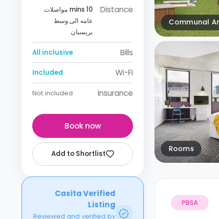
Distance
10 mins مواصلات
عامه الى وسط
Communal A
بريسبان
Bills
All inclusive
Wi-Fi
Included
Insurance
Not included
Book now
Rooms
Add to Shortlist
Casita Verified
PBSA
Listing
Reviewed and verified by