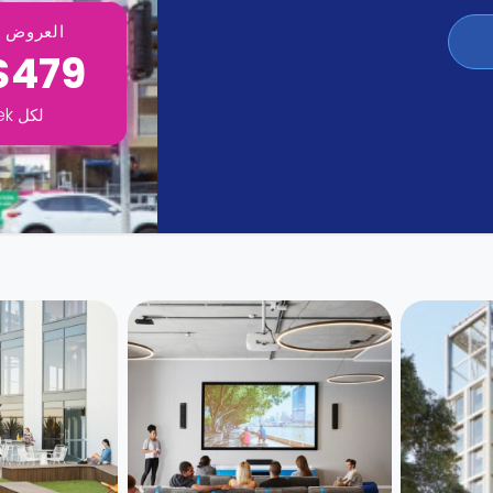
العروض ت
$479
لكل
ek