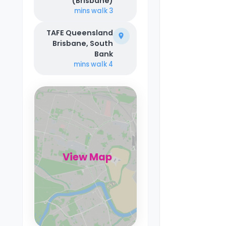
(Brisbane)
walk
3 mins
TAFE Queensland
Brisbane, South
Bank
walk
4 mins
View Map