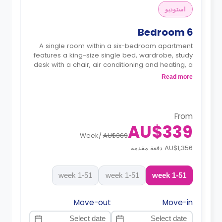
استوديو
6 Bedroom
A single room within a six-bedroom apartment
features a king-size single bed, wardrobe, study
desk with a chair, air conditioning and heating, a
shared bathroom, a shared communal area with
Read more
a 40” LED Smart TV, and a shared kitchen with
stove, and fridge.
From
AU$339
Week
/
AU$369
AU$1,356 دفعة مقدمة
1-51 week
1-51 week
1-51 week
Move-out
Move-in