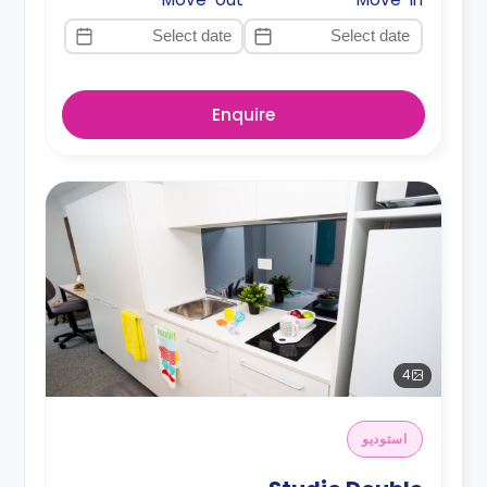
Enquire
4
استوديو