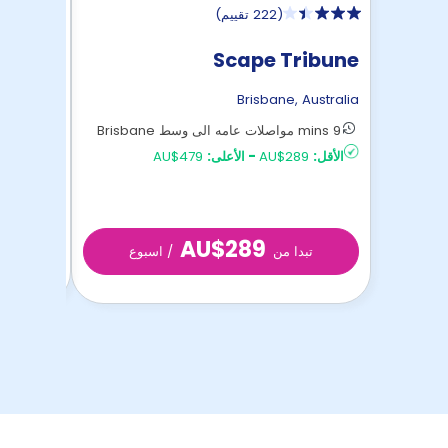
(
222 تقييم
)
rivale
Scape Tribune
,
Australia
Brisbane
,
Australia
9 mins مواصلات عامه الى وسط Brisbane
11 mins مواصلات عامه الى وسط Brisbane
الأقل:
AU$289
-
الأعلى:
AU$479
الأقل:
AU$299
AU$289
تبدا من
/ اسبوع
تبد