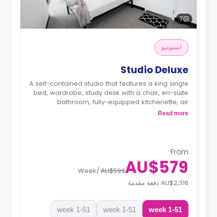
7
استوديو
Studio Deluxe
A self-contained studio that features a king single
bed, wardrobe, study desk with a chair, en-suite
bathroom, fully-equipped kitchenette, air
conditioning, and heating.
Read more
From
AU$579
Week
/
AU$599
AU$2,316 دفعة مقدمة
1-51 week
1-51 week
1-51 week