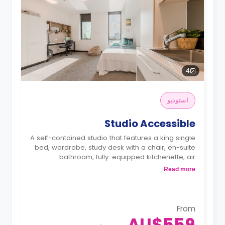
4
استوديو
Studio Accessible
A self-contained studio that features a king single
bed, wardrobe, study desk with a chair, en-suite
bathroom, fully-equipped kitchenette, air
conditioning, and heating.
Read more
From
AU$559