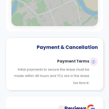
Payment & Cancellation
Payment Terms
Initial payments to secure the lease must be
made within 48 hours and TCs are in the lease
agreements sent to the student.
See More
Reviews
?