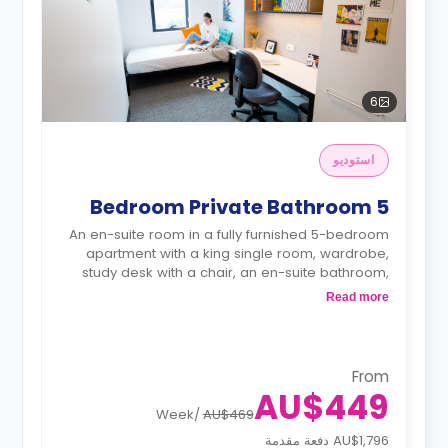
6
استوديو
5 Bedroom Private Bathroom
An en-suite room in a fully furnished 5-bedroom
apartment with a king single room, wardrobe,
study desk with a chair, an en-suite bathroom,
shared communal area with 40” LED SmartTV,
Read more
and shared kitchen with a stove, and fridge.
From
AU$449
Week
/
AU$469
AU$1,796 دفعة مقدمة