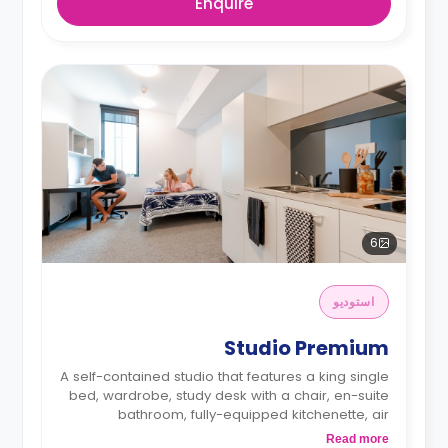
Enquire
6
استوديو
Studio Premium
A self-contained studio that features a king single
bed, wardrobe, study desk with a chair, en-suite
bathroom, fully-equipped kitchenette, air
conditioning, and heating.
Read more