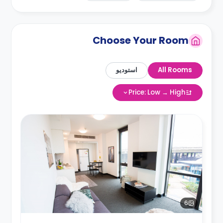
Choose Your Room
All Rooms
استوديو
Price: Low → High
6