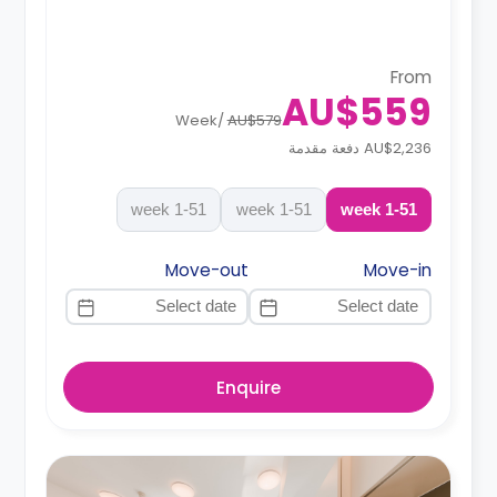
From
AU$559
Week
/
AU$579
AU$2,236 دفعة مقدمة
1-51 week
1-51 week
1-51 week
Move-out
Move-in
Enquire