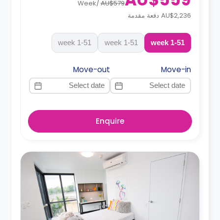
Week
/
AU$579
AU$2,236 دفعة مقدمة
1-51 week
1-51 week
1-51 week
Move-out
Move-in
Enquire