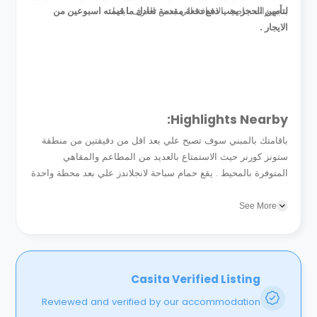
.
بتجهيزات خاصة بالاضافة الي بعض الغرف ايضا .
لتأمين الحجز يجب دفع دفعة مقدمة تعادل ما قيمته اسبوعين من
الايجار .
Highlights Nearby:
باقامتك بالمبني سوف تصبح علي بعد اقل من دقيقتين من منطقة
ستونز كورنر حيث الاستمتاع بالعديد من المطاعم والمقاهي
المتوفرة بالمحيط . يقع حمام سباحة لانجلاندز علي بعد محطة واحدة
فقط . يمكنك الاستمتاع بالتنزه في اي وقت تريد حيث...
See More
Casita Verified Listing
Reviewed and verified by our accommodation