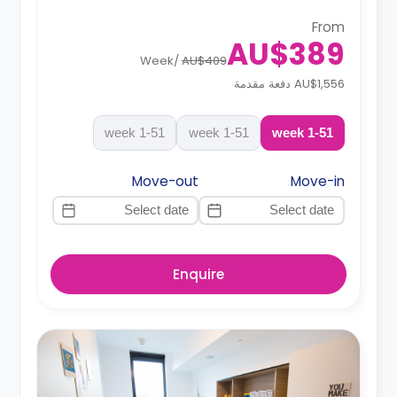
From
AU$389
Week
/
AU$409
AU$1,556 دفعة مقدمة
1-51 week
1-51 week
1-51 week
Move-out
Move-in
Enquire