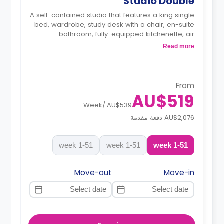
Studio Double
A self-contained studio that features a king single
bed, wardrobe, study desk with a chair, en-suite
bathroom, fully-equipped kitchenette, air
conditioning, and heating.
Read more
From
AU$519
Week
/
AU$539
AU$2,076 دفعة مقدمة
1-51 week
1-51 week
1-51 week
Move-out
Move-in