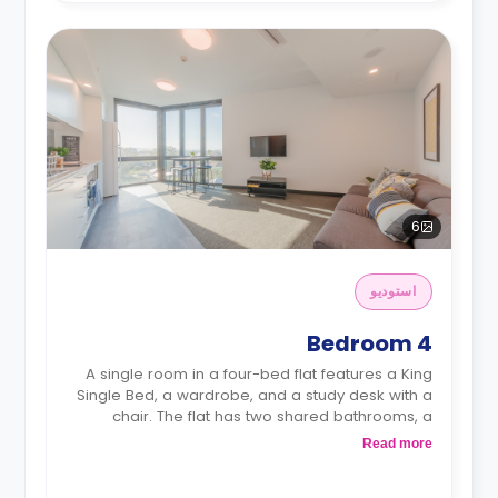
6
استوديو
4 Bedroom
A single room in a four-bed flat features a King
Single Bed, a wardrobe, and a study desk with a
chair. The flat has two shared bathrooms, a
shared living room, and a shared kitchen.
Read more