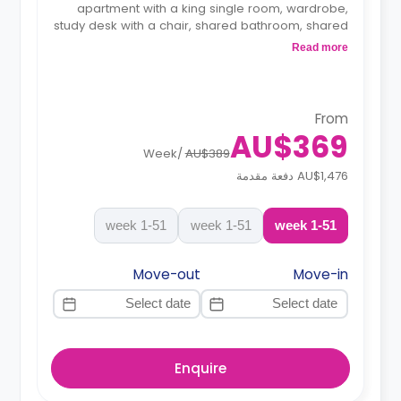
apartment with a king single room, wardrobe,
study desk with a chair, shared bathroom, shared
communal area with 40” LED SmartTV, and
Read more
shared kitchen with a stove, and fridge.
From
AU$369
Week
/
AU$389
AU$1,476 دفعة مقدمة
1-51 week
1-51 week
1-51 week
Move-out
Move-in
Enquire