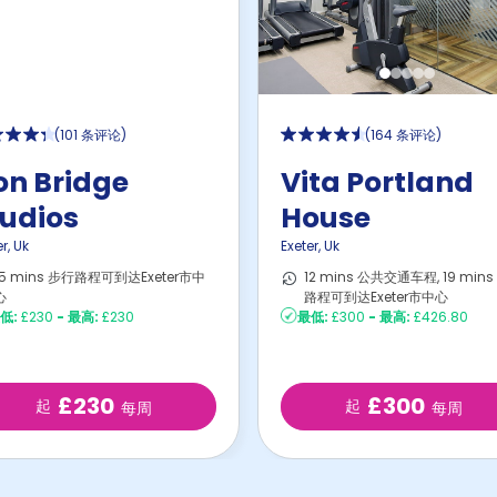
(
101 条评论
)
(
164 条评论
)
on Bridge
Vita Portland
tudios
House
er
,
Uk
Exeter
,
Uk
15 mins 步行路程可到达Exeter市中
12 mins 公共交通车程, 19 min
心
路程可到达Exeter市中心
低:
£230
-
最高:
£230
最低:
£300
-
最高:
£426.80
£230
£300
起
起
每周
每周