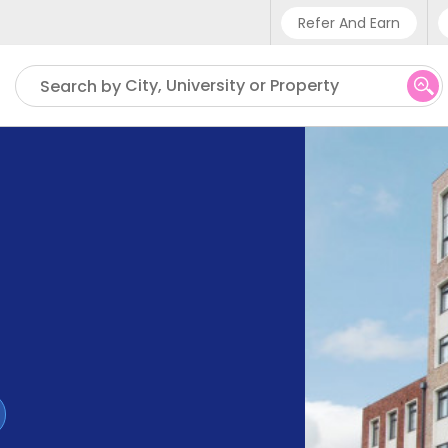
Refer And Earn
Phone sup
City, University or Property
Search by
UK - +4
IN - +9
US - +1