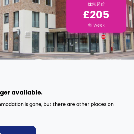
优惠起价
£205
每
Week
nger available.
mmodation is gone, but there are other places on