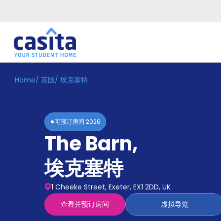
Home
/
英国
/
埃克塞特
Home
ZH
GBP
登
入
可预订房间
2026
Booking
The Barn
,
Accommodation
About
us
埃克塞特
Blog
Refer
1 Cheeke Street, Exeter, EX1 2DD, UK
And
Become
Earn
查看并预订房间
虚拟导览
A