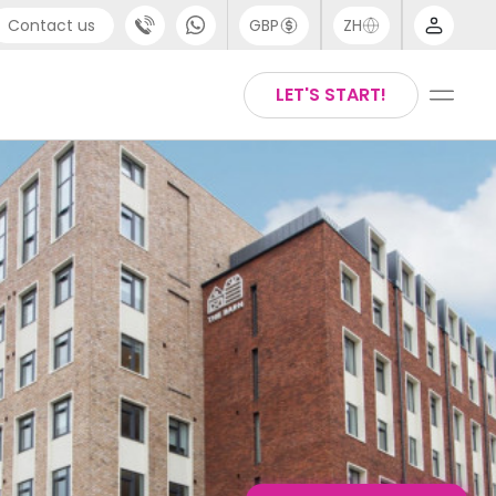
Contact us
GBP
ZH
port
Arabic
LET'S START!
4 (0) 20 3871 8666
Chinese
1 (80) 3711 1326
English
 (646) 718 6172
Thai