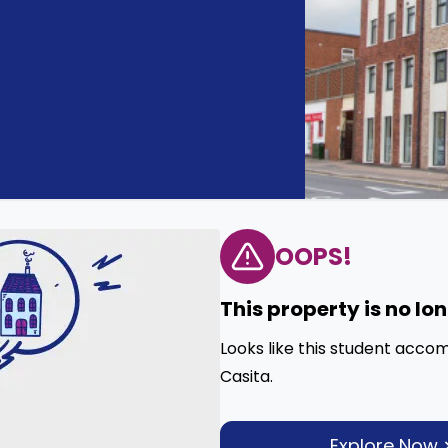
OOPS!
This property is no lo
Looks like this student acco
Casita.
Explore Now