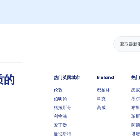
质的
热门英国城市
Ireland
热门
伦敦
都柏林
悉尼
伯明翰
科克
墨尔
格拉斯哥
高威
布里
利物浦
珀斯
爱丁堡
阿德
曼彻斯特
堪培