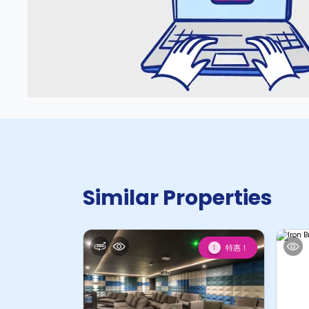
Similar Properties
特惠！
1