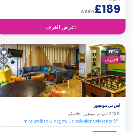
£189
/week
اعرض الغرف
PBSA
4
عروض
اس تي مونجوز
200 اس تي مونجوز , جلاسكو
9 mins walk to Glasgow Caledonian University