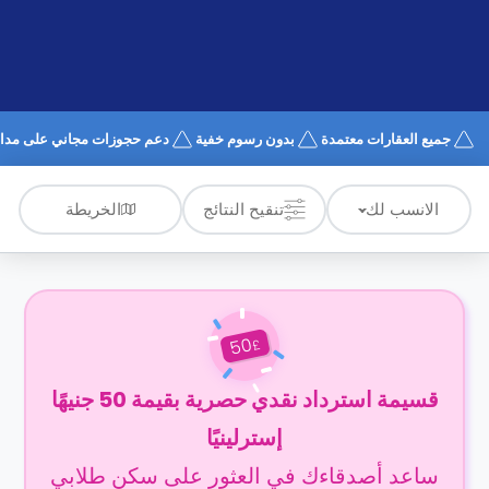
الدعم
و
عبر
المساعدة
الهاتف
اتصل
بنا
كيف
جميع العقارات معتمدة
بدون رسوم خفية
دعم حجوزات مجاني على مدار 24/7
تعمل؟
الأسئلة
الشائعة
الخريطة
الانسب لك
تنقيح النتائج
50
£
قسيمة استرداد نقدي حصرية بقيمة 50 جنيهًا
إسترلينيًا
ساعد أصدقاءك في العثور على سكن طلابي