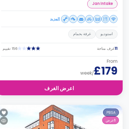
Jan Intake
المزيد
استوديو
غرفة بحمام
11
غرف متاحة
156 تقييم
From
£179
/week
اعرض الغرف
PBSA
1
عرض