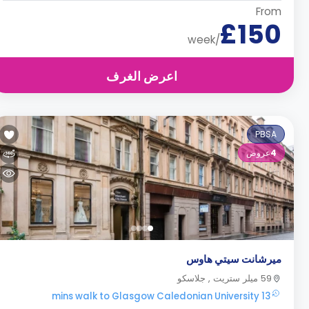
From
£150
/week
اعرض الغرف
PBSA
4
عروض
ميرشانت سيتي هاوس
59 ميلر ستريت , جلاسكو
13 mins walk to Glasgow Caledonian University