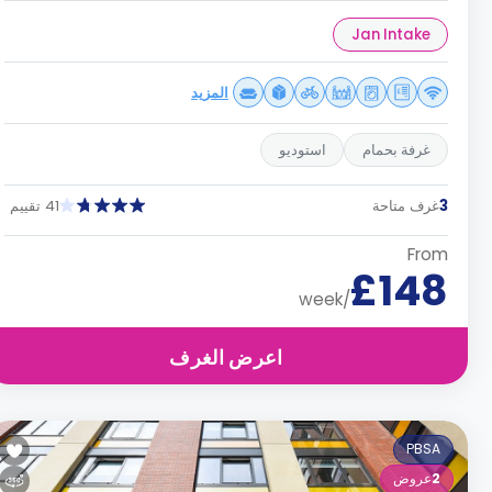
Jan Intake
المزيد
غرفة بحمام
استوديو
3
غرف متاحة
41 تقييم
From
£148
/week
اعرض الغرف
PBSA
2
عروض