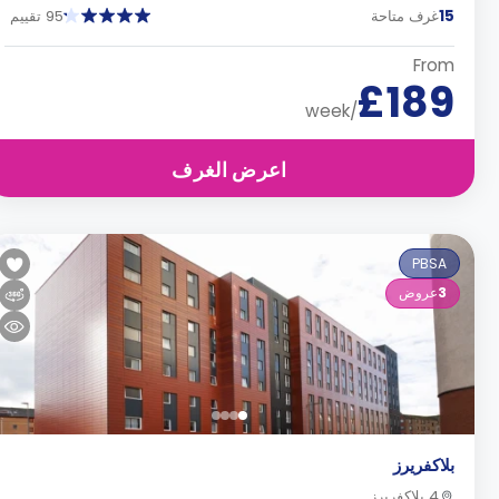
15
غرف متاحة
95 تقييم
From
£189
/week
اعرض الغرف
PBSA
3
عروض
بلاكفريرز
4 بلاكفريرز