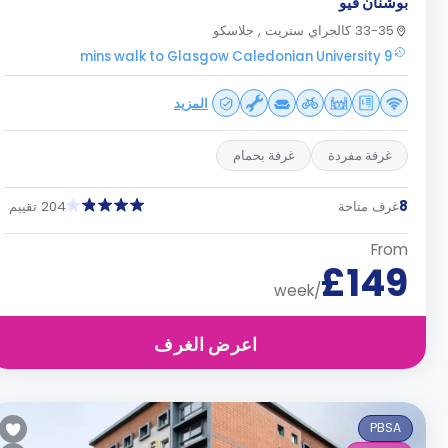
بوشنان فيو
33-35 كالجراي ستريت , جلاسكو
9 mins walk to Glasgow Caledonian University
المزيد
غرفة مفردة
غرفة بحمام
8
غرف متاحة
204 تقييم
From
£149
/week
اعرض الغرف
PBSA