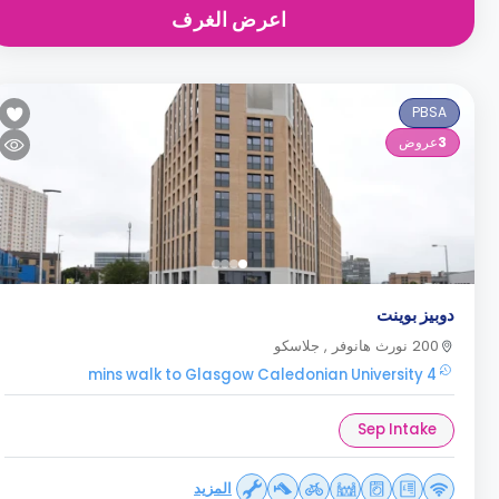
اعرض الغرف
PBSA
3
عروض
دوبيز بوينت
200 نورث هانوفر , جلاسكو
4 mins walk to Glasgow Caledonian University
Sep Intake
المزيد