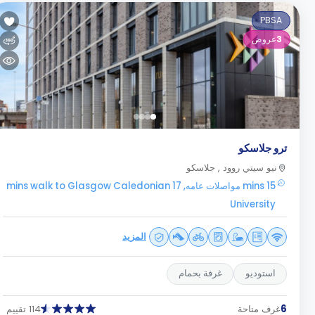
PBSA
3
عروض
ترو جلاسكو
نيو سيتي روود , جلاسكو
15 mins مواصلات عامه, 17 mins walk to Glasgow Caledonian
University
المزيد
استوديو
غرفة بحمام
6
غرف متاحة
114 تقييم