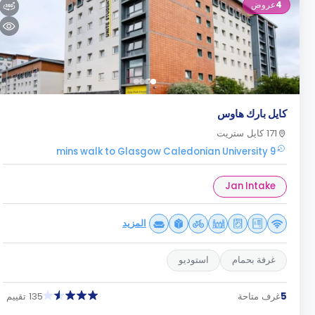
4
عروض
كايل بارك هاوس
171 كايل ستريت
9 mins walk to Glasgow Caledonian University
Jan Intake
المزيد
غرفة بحمام
استوديو
5
غرف متاحة
135 تقييم