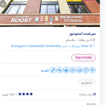
ميرشنت استوديوز
6 ش هافانا , جلاسكو
13 mins مواصلات عامه Glasgow Caledonian University
Sep Intake
المزيد
استوديو
11
غرف متاحة
124 تقييم
From