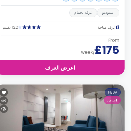
استوديو
غرفة بحمام
13
غرف متاحة
122 تقييم
From
£175
/week
اعرض الغرف
PBSA
1
عرض