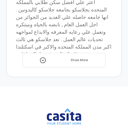
اعثر علي افضل سكن طلابي بالمملكه
المتحده بجلاسكو بجامعه جلاسكو كاليدونين .
انها جامعه حاصله علي العديد من الجوائز من
اجل العمل العام , نابضه بالحياه ومبتكره
وتعمل علي رعايه المعرفه والابداع لمواجهه
تحديات عالم العمل . تعد جلاسكو هي ثالث
اكبر مدن المملكه المتحده والاكبر في اسكتلندا
. يتوفر بجلاسكو العديد من اماكن اقامه
Show More
الطلاب مما يوفر اجواء مثاليه للدراسه .