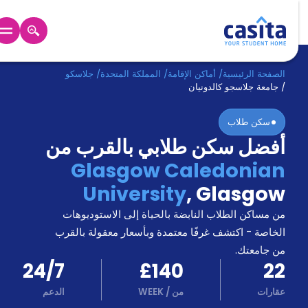
الرئيسية
عربي
GBP
الصفحة الرئيسية
/
أماكن الإقامة
/
المملكة المتحدة
/
جلاسكو
/
جامعة جلاسجو كالدونيان
دخول
سكن طلاب
أفضل سكن طلابي بالقرب من
حجز
السكن
Glasgow Caledonian
من
University
,
Glasgow
نحن؟
المدونة
من مساكن الطلاب النابضة بالحياة إلى الاستوديوهات
أخبر
أصدقائك
الخاصة - اكتشف غرفًا معتمدة وبأسعار معقولة بالقرب
و
من جامعتك.
كن
اكسب
24/7
£140
22
شريكا
عقارات
من
/
WEEK
الدعم
الدعم