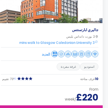
جاليري ابارتمنتس
2 بورت دانداس بليس
3 mins walk to Glasgow Caledonian University
المزيد
استوديو
غرفة مفردة
10
غرف متاحة
73 تقييم
From
£220
/week