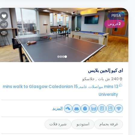
PBSA
2
عروض
اى كيو إلجين بلايس
240 ش باث , جلاسكو
13 mins مواصلات عامه, 15 mins walk to Glasgow Caledonian
University
المزيد
غرفة بحمام
استوديو
شيرد فلات