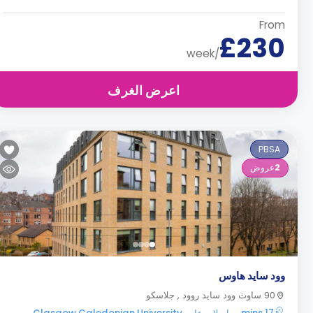
From
£230
/week
اعرض الغرف
PBSA
2
عروض
وود سايد هاوس
90 ساوث وود سايد روود , جلاسكو