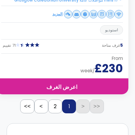
17 mins مواصلات عامه Glasgow Caledonian University
المزيد
استوديو
5
غرف متاحة
71 تقييم
From
£230
/week
اعرض الغرف
2
1
>>
>
<
<<