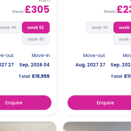
From
*Higher floors have higher rates.
shared lounge area, and a s
£305
£2
ki
Week
/
Week
/
44 week
51 week
44 week
40 week
ve-out
Move-in
Move-out
Mov
27 Aug, 2027
04 Sep, 2026
27 Aug, 2027
£15,555
£11
Total:
Total:
Enquire
Enquire