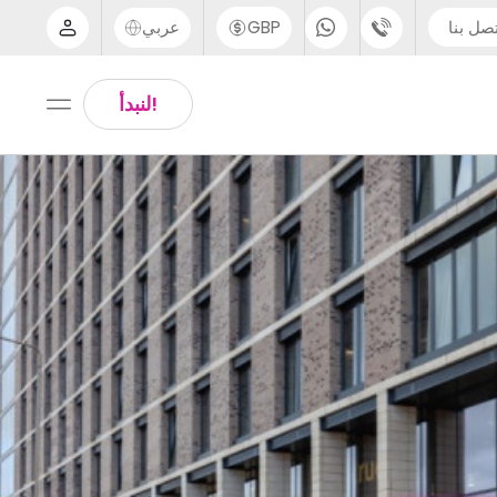
صل بنا
GBP
عربي
الدعم عبر الهاتف
Arabic
!لنبدأ
UK - +44 (0) 20 3871 8666
Chinese
IN - +91 (80) 3711 1326
English
US - +1 (646) 718 6172
Thai