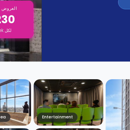
العروض ت
230
لكل
ek
rea
Entertainment