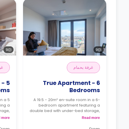
9
9
غرفة بحمام
غر
 - 5
True Apartment - 6
oms
Bedrooms
in a 5
A 19.5 - 20m² en-suite room in a 6-
ing a
bedroom apartment featuring a
rage,
double bed with under-bed storage,
irror,
workspace, full-length mirror
 more
Read more
wardrobe, smart TV, a private
ea, a
bathroom, a shared dining area, a