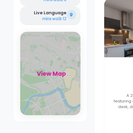
Live Language
walk
12 mins
View Map
A 2
featuring
desk, d
stor
priv
kitchen wi
hob, fri