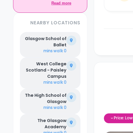
exclusive to Casita.
Read more
NEARBY LOCATIONS
Glasgow School of
Ballet
walk
0 mins
West College
Scotland - Paisley
Campus
walk
0 mins
The High School of
Glasgow
walk
0 mins
Price: Lo
The Glasgow
Academy
walk
0 mins