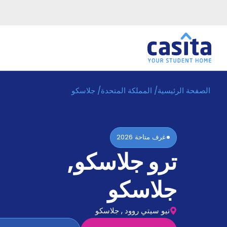
الصفحة الرئيسية
/
المملكة المتحدة
/
جلاسكو
الرئيسية
عربي
GBP
دخول
غرف متاحة
2026
حجز
ترو جلاسكو
,
السكن
من
نحن؟
جلاسكو
المدونة
أخبر
أصدقائك
نيو سيتي روود , جلاسكو
و