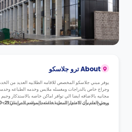
r
About
ترو جلاسكو
يوفر مبني جلاسكو المخصص للاقامه الطلابيه العديد من الخدم
وجراج خاص بالدراجات ومغسله ملابس وخدمه الطباعه وخدمه ال
مجانيه بالاضافه ايضا الي توافر اماكن خاصه بالاستذكار وجي
يرجي العلم بأن الاسعار المعلنه خاصه بالموسم الدراسي 21-20 .
ومطبخ مشترك باعلي المبني ايضا لتجربه العديد من الاكلات ال