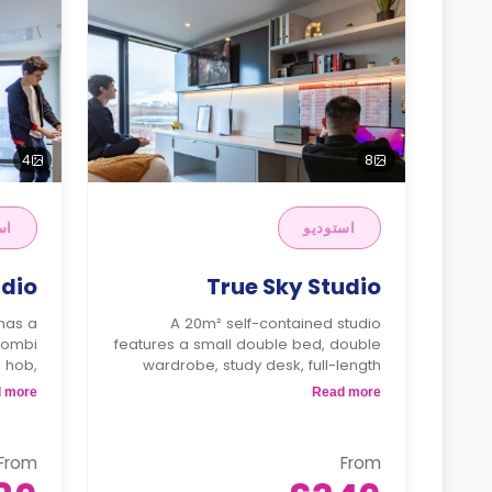
4
8
استوديو
اس
udio
True Sky Studio
has a
A 20m² self-contained studio
 combi
features a small double bed, double
 hob,
wardrobe, study desk, full-length
orage,
mirror, en-suite bathroom, and
 more
Read more
infall
private kitchen with combi
double
microwave/grill, hob, fridge/freezer
orage
sink & storage.
From
From
chair,
*Higher floors have higher rates.
ith a