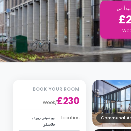
بدأ من
£
We
BOOK YOUR ROOM
£230
Week
/
Location
Communal A
نيو سيتي روود ,
جلاسكو