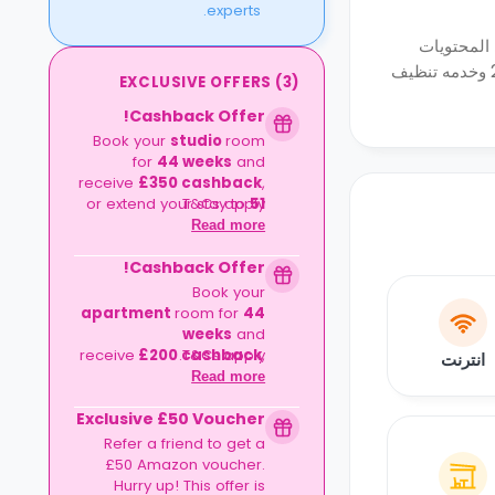
experts.
 المحتويات
£250 وخدمه تنظيف
EXCLUSIVE OFFERS
(
3
)
Cashback Offer!
Book your
studio
room
for
44 weeks
and
receive
£350
cashback
,
or extend your stay to
T&Cs apply.
51
weeks
and enjoy a
Read more
fantastic
£
500
Cashback Offer!
!
cashback
Book your
apartment
room for
44
weeks
and
receive
£200
cashback
T&Cs apply.
,
انترنت
or extend your stay to
51
Read more
weeks
and enjoy a
Exclusive £50 Voucher
!
fantastic
£2
50
cashback
Refer a friend to get a
£50 Amazon voucher.
Hurry up! This offer is