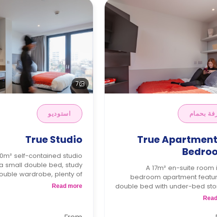
7
فة بحمام
استوديو
True Studio
True Apartment
Bedro
0m² self-contained studio
 a small double bed, study
A 17m² en-suite room 
ouble wardrobe, plenty of
bedroom apartment featur
age, full-length mirror, TV,
double bed with under-bed sto
Read more
ate bathroom, and private
workspace, full-length m
Read
th combi, microwave/grill,
wardrobe, smart TV, a private
dge/freezer sink & storage.
bathroom, a shared dining ar