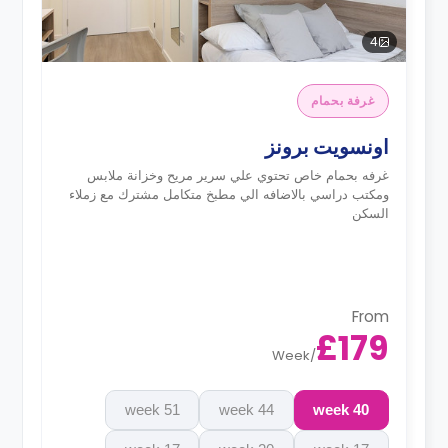
4
غرفة بحمام
اونسويت برونز
غرفه بحمام خاص تحتوي علي سرير مريح وخزانة ملابس
ومكتب دراسي بالاضافه الي مطبخ متكامل مشترك مع زملاء
السكن
From
£179
Week
/
51 week
44 week
40 week