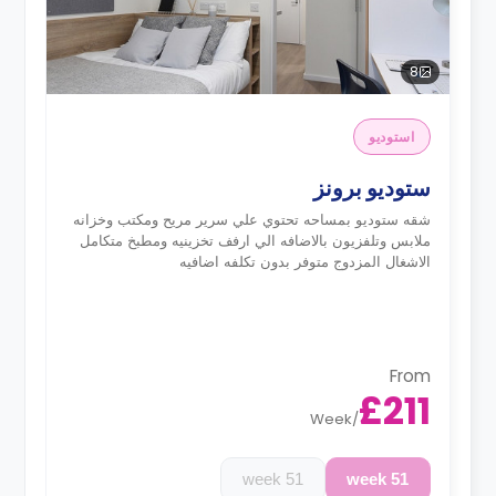
8
استوديو
ستوديو برونز
شقه ستوديو بمساحه تحتوي علي سرير مريح ومكتب وخزانه
ملابس وتلفزيون بالاضافه الي ارفف تخزينيه ومطبخ متكامل
الاشغال المزدوج متوفر بدون تكلفه اضافيه
From
£211
Week
/
51 week
51 week