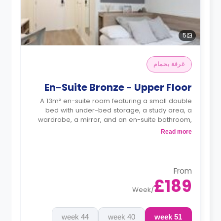
5
غرفة بحمام
En-Suite Bronze - Upper Floor
A 13m² en-suite room featuring a small double
bed with under-bed storage, a study area, a
wardrobe, a mirror, and an en-suite bathroom,
with access to a shared kitchen and living space.
Read more
Monthly instalment is available with extra
charge.
From
£189
Week
/
44 week
40 week
51 week