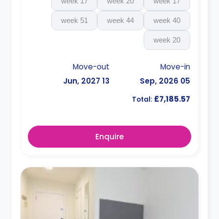
17 week
20 week
17 week
51 week
44 week
40 week
20 week
Move-out
Move-in
13 Jun, 2027
05 Sep, 2026
£7,185.57
Total:
Enquire