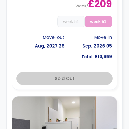
£209
Week
/
51 week
51 week
Move-out
Move-in
28 Aug, 2027
05 Sep, 2026
£10,659
Total:
Sold Out