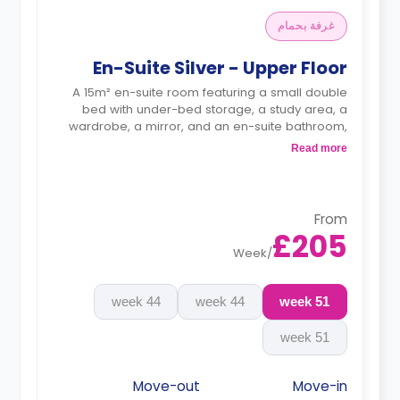
غرفة بحمام
En-Suite Silver - Upper Floor
A 15m² en-suite room featuring a small double
bed with under-bed storage, a study area, a
wardrobe, a mirror, and an en-suite bathroom,
with access to a shared kitchen and living space.
Read more
Monthly instalment is available with extra
charge.
From
£205
Week
/
44 week
44 week
51 week
51 week
Move-out
Move-in