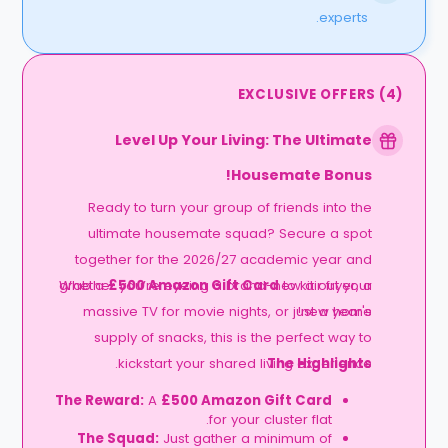
experts.
EXCLUSIVE OFFERS
(
4
)
Level Up Your Living: The Ultimate
Housemate Bonus!
Ready to turn your group of friends into the
ultimate housemate squad? Secure a spot
together for the 2026/27 academic year and
grab a
Whether you’re eyeing a brand-new air fryer, a
£500 Amazon Gift Card
to kit out your
massive TV for movie nights, or just a year's
new home!
supply of snacks, this is the perfect way to
kickstart your shared living experience.
The Highlights
The Reward:
A
£500 Amazon Gift Card
for your cluster flat.
The Squad:
Just gather a minimum of