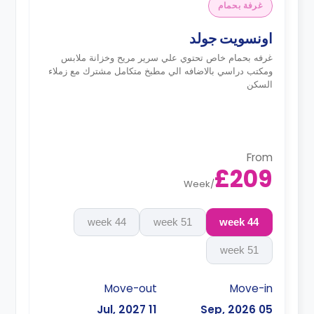
غرفة بحمام
اونسويت جولد
غرفه بحمام خاص تحتوي علي سرير مريح وخزانة ملابس
ومكتب دراسي بالاضافه الي مطبخ متكامل مشترك مع زملاء
السكن
From
£209
Week
/
44 week
51 week
44 week
51 week
Move-out
Move-in
11 Jul, 2027
05 Sep, 2026