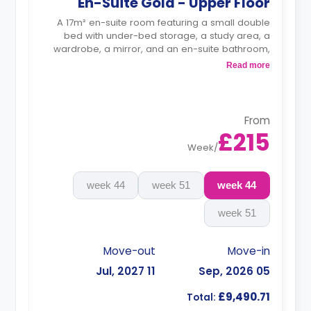
En-Suite Gold - Upper Floor
A 17m² en-suite room featuring a small double
bed with under-bed storage, a study area, a
wardrobe, a mirror, and an en-suite bathroom,
with access to a shared kitchen and living space.
Read more
Monthly instalment is available with extra
charge.
From
£215
Week
/
44 week
51 week
44 week
51 week
Move-out
Move-in
11 Jul, 2027
05 Sep, 2026
£9,490.71
Total: