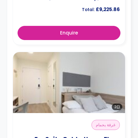
£9,225.86
Total:
Enquire
2
غرفة بحمام