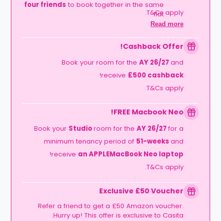
four friends
to book together in the same
T&Cs apply.
flat.
The Timeline:
Lock it in before
06
Read more
.
September
2026
Cashback Offer!
Book your room for the
AY 26/27
and
!
receive
£500 cashback
T&Cs apply.
FREE Macbook Neo!
Book your
Studio
room for the
AY 26/27
for a
minimum tenancy period of
51-weeks
and
!
receive
an APPLEMacBook Neo laptop
T&Cs apply.
Exclusive £50 Voucher
Refer a friend to get a £50 Amazon voucher.
Hurry up! This offer is exclusive to Casita.