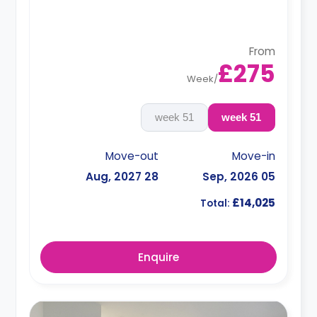
From
£275
Week
/
51 week
51 week
Move-out
Move-in
28 Aug, 2027
05 Sep, 2026
£14,025
Total:
Enquire