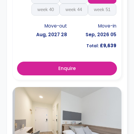
40 week
44 week
51 week
Move-out
Move-in
28 Aug, 2027
05 Sep, 2026
£9,639
Total:
Enquire