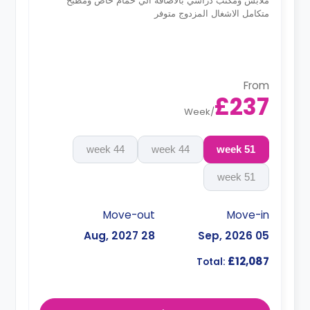
ملابس ومكتب دراسي بالاضافه الي حمام خاص ومطبخ
متكامل الاشغال المزدوج متوفر
From
£237
Week
/
44 week
44 week
51 week
51 week
Move-out
Move-in
28 Aug, 2027
05 Sep, 2026
£12,087
Total: