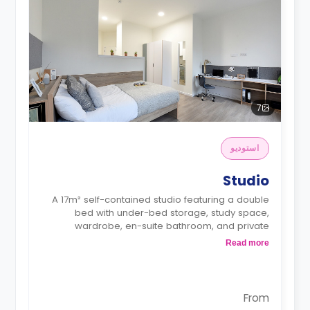
7
استوديو
Studio
A 17m² self-contained studio featuring a double
bed with under-bed storage, study space,
wardrobe, en-suite bathroom, and private
kitchen with living area.
Read more
Monthly instalment is available with extra
charge.
Dual occupancy is available for £50 per week
From
extra charge.