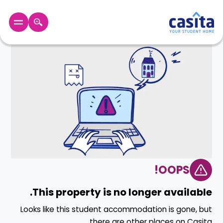
الرئيسية
عربي
GBP
دخول
حجز
السكن
من
نحن؟
المدونة
أخبر
OOPS!
أصدقائك
و
كن
This property is no longer available.
اكسب
شريكا
Looks like this student accommodation is gone, but
الدعم
there are other places on Casita.