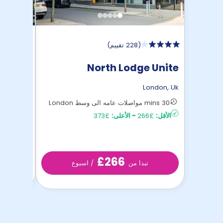
(
228 تقييم
)
eights
North Lodge Unite
Unite
ondon
,
Uk
London
,
Uk
30 mins مواصلات عامه الى وسط London
28 mins مواصلات عامه الى وسط London
الأقل:
£266
-
الأعلى:
£373
الأقل:
£352
£266
تبدا من
/ اسبوع