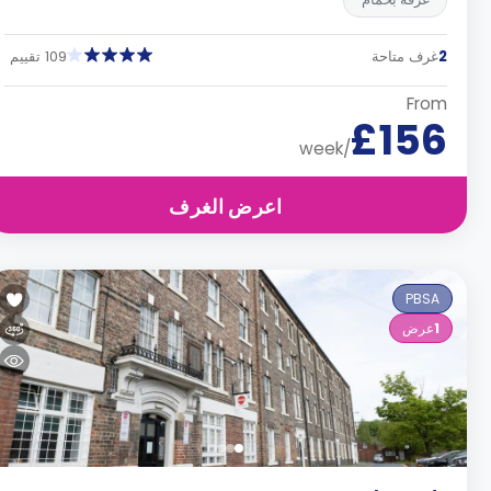
2
غرف متاحة
109 تقييم
From
£156
/week
اعرض الغرف
PBSA
1
عرض