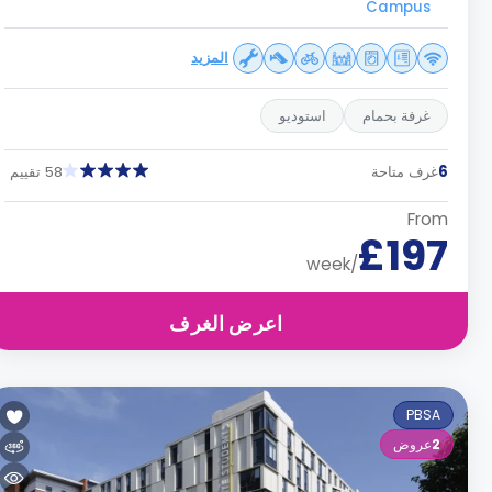
Campus
المزيد
غرفة بحمام
استوديو
6
غرف متاحة
58 تقييم
From
£197
/week
اعرض الغرف
PBSA
2
عروض