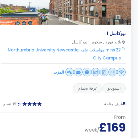
نيوكاسل 1
بلاند فورد , سكوير , نيو كاسل
22 mins مواصلات عامه Northumbria University Newcastle,
City Campus
المزيد
استوديو
غرفة بحمام
5
غرف متاحة
151 تقييم
From
£169
/week