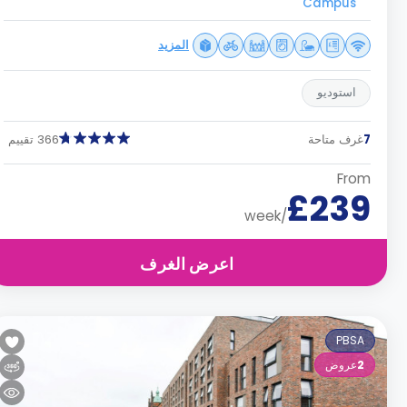
Campus
المزيد
استوديو
7
غرف متاحة
366 تقييم
From
£239
/week
اعرض الغرف
PBSA
2
عروض