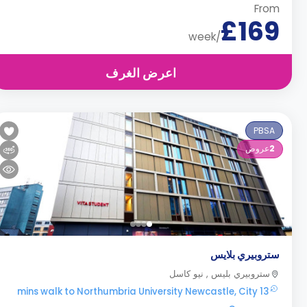
From
£169
/week
اعرض الغرف
PBSA
2
عروض
ستروبيري بلايس
ستروبيري بليس , نيو كاسل
13 mins walk to Northumbria University Newcastle, City