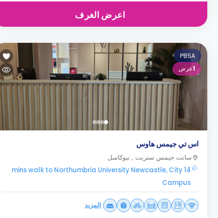
اعرض الغرف
PBSA
1
عرض
اس تي جيمس هاوس
سانت جيمس ستريت , نيوكاسل
14 mins walk to Northumbria University Newcastle, City
Campus
المزيد