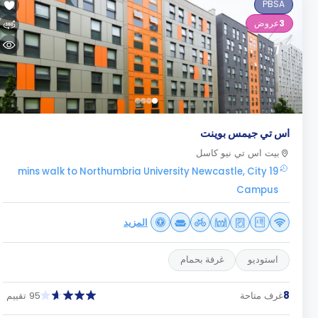
PBSA
3
عروض
اس تي جيمس بوينت
بيت اس تي نيو كاسل
19 mins walk to Northumbria University Newcastle, City
Campus
المزيد
استوديو
غرفة بحمام
8
غرف متاحة
95 تقييم