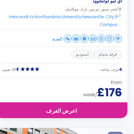
اي كيو كولنجوود
كنجز مينور بيزنس بارك نيوكاسل
9 mins walk to Northumbria University Newcastle, City
Campus
المزيد
غرفة بحمام
استوديو
4
غرف متاحة
91 تقييم
From
£176
/week
اعرض الغرف