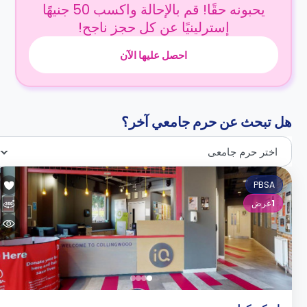
يحبونه حقًا! قم بالإحالة واكسب 50 جنيهًا
إسترلينيًا عن كل حجز ناجح!
احصل عليها الآن
هل تبحث عن حرم جامعي آخر؟
اختر حرم جامعى
PBSA
1
عرض