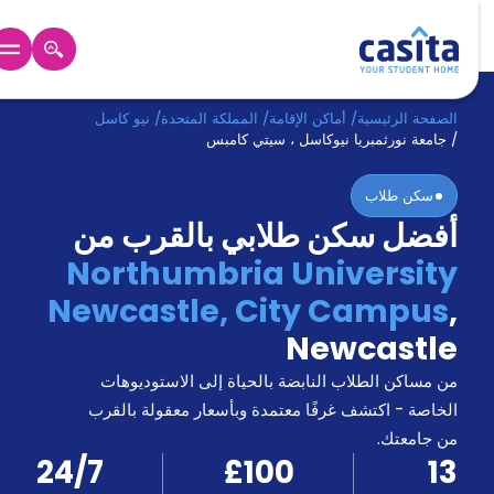
الرئيسية
عربي
GBP
الصفحة الرئيسية
/
أماكن الإقامة
/
المملكة المتحدة
/
نيو كاسل
/
جامعة نورثمبريا نيوكاسل ، سيتي كامبس
دخول
سكن طلاب
أفضل سكن طلابي بالقرب من
حجز
السكن
Northumbria University
من
Newcastle, City Campus
,
نحن؟
المدونة
Newcastle
أخبر
أصدقائك
من مساكن الطلاب النابضة بالحياة إلى الاستوديوهات
و
الخاصة - اكتشف غرفًا معتمدة وبأسعار معقولة بالقرب
كن
اكسب
من جامعتك.
شريكا
24/7
£100
13
الدعم