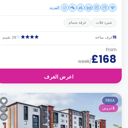
المزيد
شيرد فلات
غرفة بحمام
15
غرف متاحة
29 تقييم
From
£168
/week
اعرض الغرف
PBSA
3
عروض