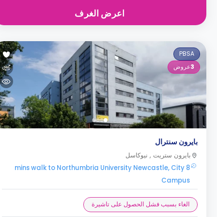
اعرض الغرف
PBSA
3
عروض
بايرون سنترال
بايرون ستريت , نيوكاسل
8 mins walk to Northumbria University Newcastle, City
Campus
الغاء بسبب فشل الحصول على تاشيرة