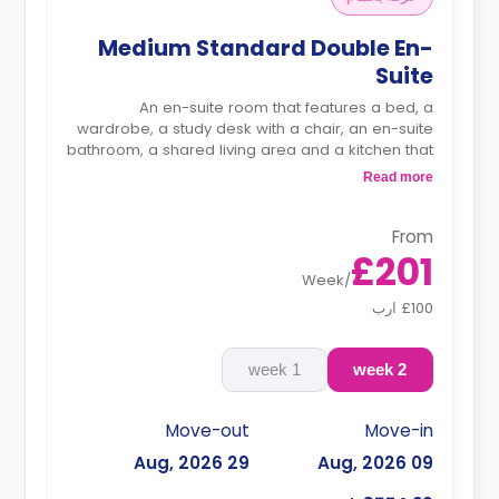
Medium Standard Double En-
Suite
An en-suite room that features a bed, a
wardrobe, a study desk with a chair, an en-suite
bathroom, a shared living area and a kitchen that
has a fridge and a microwave.
Read more
From
£201
Week
/
£100 ارب
1 week
2 week
Move-out
Move-in
29 Aug, 2026
09 Aug, 2026