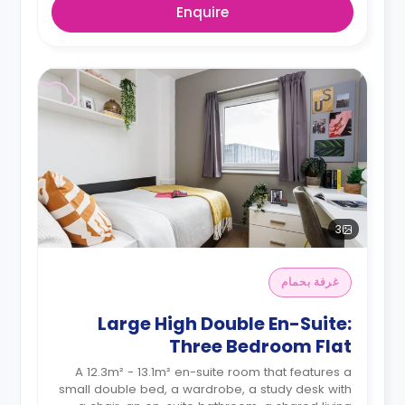
Enquire
3
غرفة بحمام
Large High Double En-Suite:
Three Bedroom Flat
A 12.3m² - 13.1m² en-suite room that features a
small double bed, a wardrobe, a study desk with