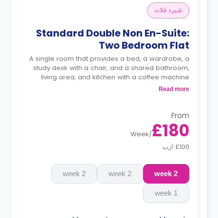
شيرد فلات
Standard Double Non En-Suite:
Two Bedroom Flat
A single room that provides a bed, a wardrobe, a
study desk with a chair, and a shared bathroom,
living area, and kitchen with a coffee machine
and an oven.
Read more
From
£180
Week
/
£100 ارب
2 week
2 week
2 week
1 week