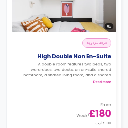
1
غرفة مزدوجة
High Double Non En-Suite
A double room features two beds, two
wardrobes, two desks, an en-suite shared
bathroom, a shared living room, and a shared
kitchen.
Read more
From
£180
Week
/
£100 ارب