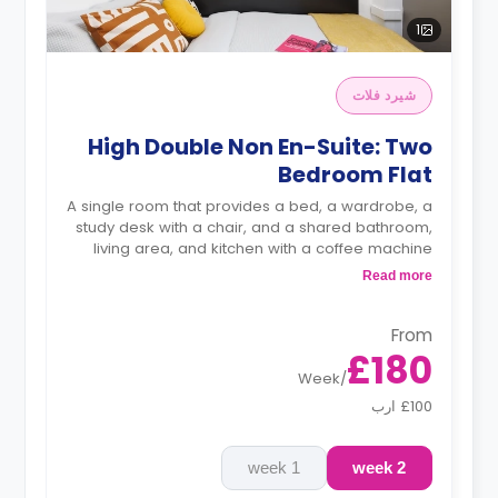
1
شيرد فلات
High Double Non En-Suite: Two
Bedroom Flat
A single room that provides a bed, a wardrobe, a
study desk with a chair, and a shared bathroom,
living area, and kitchen with a coffee machine
and an oven.
Read more
From
£180
Week
/
£100 ارب
1 week
2 week