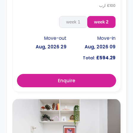
£100 ارب
1 week
2 week
Move-out
Move-in
29 Aug, 2026
09 Aug, 2026
£594.29
Total:
Enquire