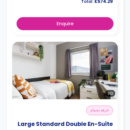
£574.29
Total:
Enquire
3
غرفة بحمام
Large Standard Double En-Suite