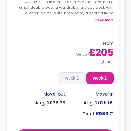
A 12.3m² - 13.1m² en-suite room that features a
small double bed, a wardrobe, a study desk with
a chair, an en-suite bathroom, a shared living
area and a kitchen that has a fridge and a
Read more
microwave.
From
£205
Week
/
£100 ارب
1 week
2 week
Move-out
Move-in
29 Aug, 2026
09 Aug, 2026
£585.71
Total: