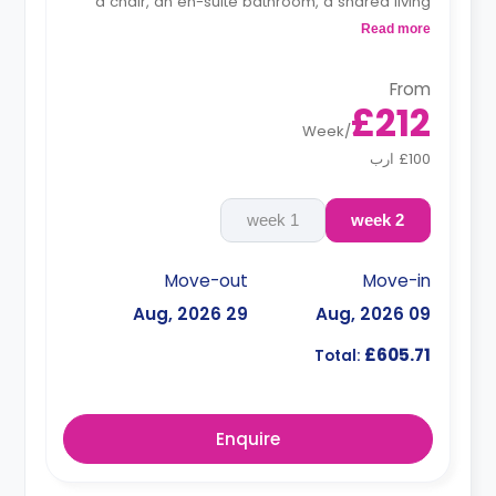
a chair, an en-suite bathroom, a shared living
area and a kitchen that has a fridge and a
Read more
microwave.
From
£212
Week
/
£100 ارب
1 week
2 week
Move-out
Move-in
29 Aug, 2026
09 Aug, 2026
£605.71
Total:
Enquire