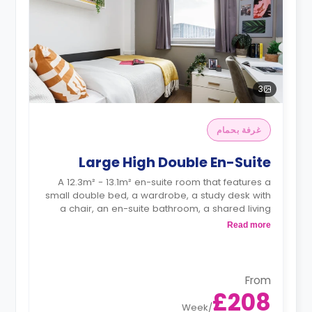
3
غرفة بحمام
Large High Double En-Suite
A 12.3m² - 13.1m² en-suite room that features a
small double bed, a wardrobe, a study desk with
a chair, an en-suite bathroom, a shared living
area and a kitchen that has a fridge and a
Read more
microwave.
From
£208
Week
/