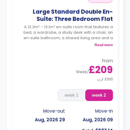
Large Standard Double En-
Suite: Three Bedroom Flat
A 12.3m² - 13.1m² en-suite room that features a
bed, a wardrobe, a study desk with a chair, an
en-suite bathroom, a shared living area and a
kitchen that has a fridge and a microwave.
Read more
From
£209
Week
/
£100 ارب
1 week
2 week
Move-out
Move-in
29 Aug, 2026
09 Aug, 2026