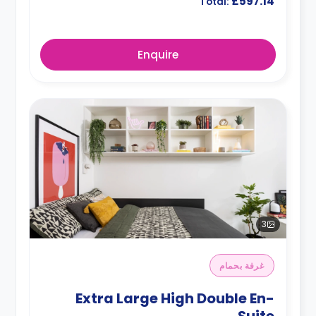
£597.14
Total:
Enquire
3
غرفة بحمام
Extra Large High Double En-