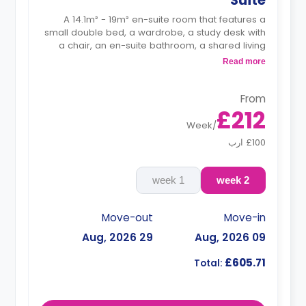
Suite
A 14.1m² - 19m² en-suite room that features a
small double bed, a wardrobe, a study desk with
a chair, an en-suite bathroom, a shared living
area and a kitchen that has a fridge and a
Read more
microwave.
From
£212
Week
/
£100 ارب
1 week
2 week
Move-out
Move-in
29 Aug, 2026
09 Aug, 2026
£605.71
Total: