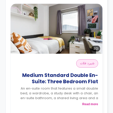
3
شيرد فلات
Medium Standard Double En-
Suite: Three Bedroom Flat
An en-suite room that features a small double
bed, a wardrobe, a study desk with a chair, an
en-suite bathroom, a shared living area and a
kitchen that has a fridge and a microwave.
Read more