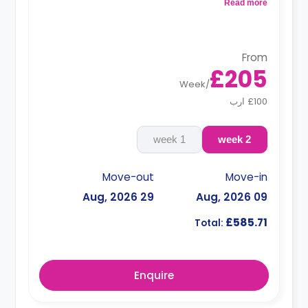
Read more
From
£205
Week
/
£100 ارب
1 week
2 week
Move-out
Move-in
29 Aug, 2026
09 Aug, 2026
£585.71
Total:
Enquire