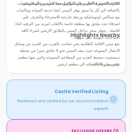
للاقامه القصيرة الاجل يرجي التواصل معنا لمزيد من المعلومات .
بالدراجات وغرفه خاصه بالاستذكار وخدمة التأمين علي المحتويات .
بالاضافه الي كل ما سبق يوفر المبني ايضا خدمة الصيانه وماكينات
بيع سناكس اوتوماتيكيه وردهة خارجية للاسترخاء والتعرف علي
اصدقاء جدد ملحق بها منطقة خاصة بالالعاب لمزيد من الترفيه اثناء
اقامتك . يتوفر متجر بداخل المبني بالطابق الارضي لشراء كافه
Highlights Nearby:
احتياجاتك اليوميه بكل سهوله .
يقع مبني الاقامة الطلابية بحي صاحب بالقرب من العديد من وسائل
الانتقال المتنوعه حيث يبعد المبني نحو 9 دقائق سيرا من محطه
دينسجيت بمحيط العديد من المطاعم المتنوعه والتي منها مطعم
يوفر مبني الاقامة...
ناندوز وازوما بالاضافه الي مطعم ارشيز .
Casita Verified Listing
Reviewed and verified by our accommodation
experts.
EXCLUSIVE OFFERS
(
1
)