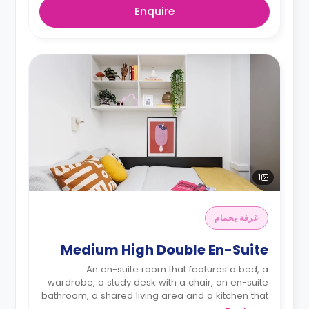
Enquire
1
غرفة بحمام
Medium High Double En-Suite
An en-suite room that features a bed, a
wardrobe, a study desk with a chair, an en-suite
bathroom, a shared living area and a kitchen that
has a fridge and a microwave.