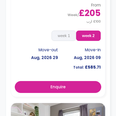
From
£205
Week
/
£100 ارب
1 week
2 week
Move-out
Move-in
29 Aug, 2026
09 Aug, 2026
£585.71
Total:
Enquire