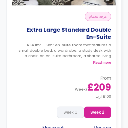
غرفة بحمام
Extra Large Standard Double
En-Suite
A 14.1m² - 19m² en-suite room that features a
small double bed, a wardrobe, a study desk with
a chair, an en-suite bathroom, a shared living
area and a kitchen that has a fridge and a
Read more
microwave.
From
£209
Week
/
£100 ارب
1 week
2 week
Move-out
Move-in