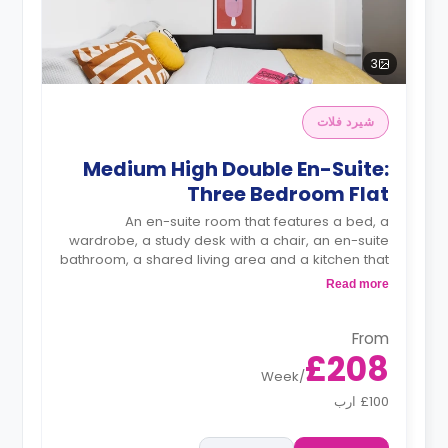
3
شيرد فلات
Medium High Double En-Suite:
Three Bedroom Flat
An en-suite room that features a bed, a
wardrobe, a study desk with a chair, an en-suite
bathroom, a shared living area and a kitchen that
has a fridge and a microwave.
Read more
From
£208
Week
/
£100 ارب