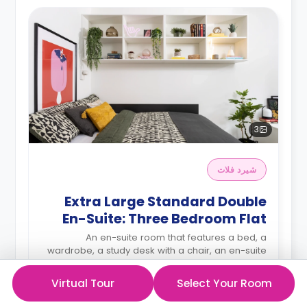
3
شيرد فلات
Extra Large Standard Double
En-Suite: Three Bedroom Flat
An en-suite room that features a bed, a
wardrobe, a study desk with a chair, an en-suite
bathroom, a shared living area and a kitchen that
has a fridge and a microwave.
Read more
Virtual Tour
Select Your Room