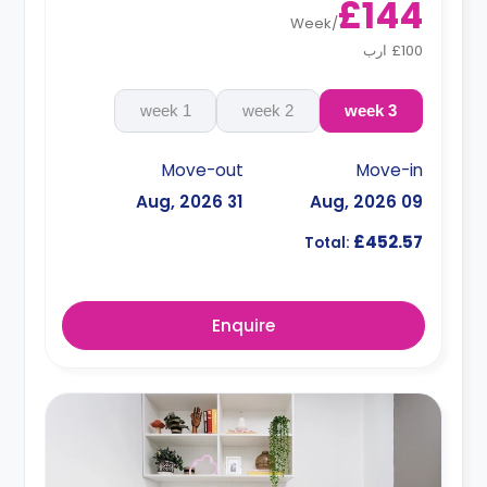
£144
Week
/
£100 ارب
1 week
2 week
3 week
Move-out
Move-in
31 Aug, 2026
09 Aug, 2026
£452.57
Total:
Enquire