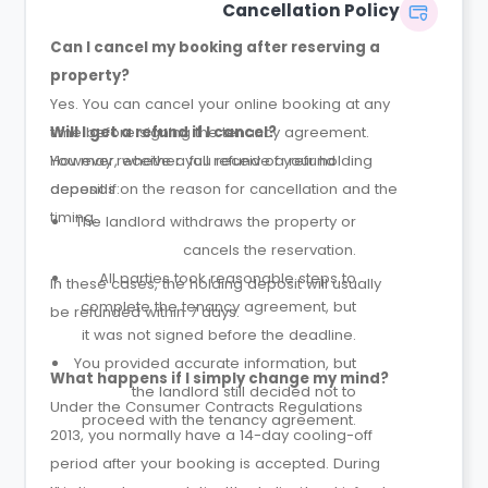
Cancellation Policy
Can I cancel my booking after reserving a
property?
Yes. You can cancel your online booking at any
time before signing the tenancy agreement.
Will I get a refund if I cancel?
However, whether you receive a refund
You may receive a full refund of your holding
depends on the reason for cancellation and the
deposit if:
timing.
The landlord withdraws the property or
cancels the reservation.
All parties took reasonable steps to
In these cases, the holding deposit will usually
complete the tenancy agreement, but
be refunded within 7 days.
it was not signed before the deadline.
You provided accurate information, but
What happens if I simply change my mind?
the landlord still decided not to
Under the Consumer Contracts Regulations
proceed with the tenancy agreement.
2013, you normally have a 14-day cooling-off
period after your booking is accepted. During