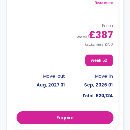
خاص
Read more
From
£387
Week
/
£150 دفعة مقدمة
52 week
Move-out
Move-in
31 Aug, 2027
01 Sep, 2026
£20,124
Total:
Enquire