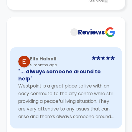
be a few changes incorporated from time to
See More
time. Hence, we recommend you review the full
Accommodation Contract for a comprehensive
understanding of their cancellation policies.
Reviews
?
Ella Halsall
9 months ago
"… always someone around to
help"
Westpoint is a great place to live with an
easy commute to the city centre while still
providing a peaceful living situation. They
are very attentive to any issues that can
arise and there’s always someone around
to help
Read More