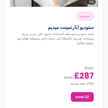
6
استوديو
ستوديو ابارتمينت ميديم
شقه ستوديو متوسطه المساحه تحتوي علي سرير مريح
ومساحه تخزينيه بالاضافه الي حمام خاص ومنطقه طعام مع
مطبخ متكامل
From
£287
Week
/
£150 دفعة مقدمة
52 week