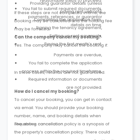
reasonable steps to proceed.
Providing guarantor details (unless
You fail to submit required documents,
paying rent upfront),
If these steps are not completed in time, the
payments, references, or guarantor
Completing the application form,
booking may be cancelled and the holding fee
details on time.
Signing the tenancy agreement,
may be forfeited.
Setting up rent payments,
Can the company cancel my booking?
Paying the first month’s rent.
Yes. The company may cancel the booking if:
Payments are overdue,
You fail to complete the application
process within the required timeframe,
In these cases, refunds are not guaranteed.
Required information or documents
are not provided.
How do I cancel my booking?
To cancel your booking, you can get in contact
via email. You should provide your booking
number, name, and booking details when
requesting cancellation.
The above cancellation policy is a synopsis of
the property’s cancellation policy. There could