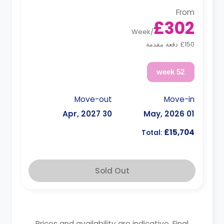
From
£302
Week
/
£150 دفعة مقدمة
52 week
Move-out
Move-in
30 Apr, 2027
01 May, 2026
£15,704
Total:
Sold Out
Prices and availability are indicative. Final