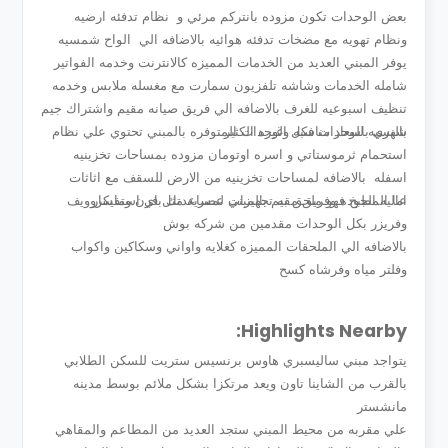
بعض الوحدات تكون مزوده بانتركم مرئي و نظام تدفئه ارضيه
ونظام تهويه مع مضخات تدفئه هوائيه بالاضافه الي الواح شمسيه
يوفر المبني العديد من الخدمات المميزه كالانترنت وخدمه الفواتير
شامله الخدمات وشاشه تلفزيون سمارت مع مغسله ملابس وخدمه
تنظيف اسبوعيه للغرف بالاضافه الي فريق صيانه مقيم واشتراك جيم
شهري باسعار مناسبه وغيره الكثير .
بالنسبه للوحدات فكل الوحدات المتوفره بالمبني تحتوي علي نظام
استحمام ثرموستاتي و اسره اوتومان مزوده بمساحات تخزينيه
اسفله بالاضافه لمساحات تخزينيه من الارض للسقف مع اثاثات
عاليه الجوده وفريق مقيم بالمبني لمساعدتك باي استفسار
اما المطبخ فهو ملحق به تجهيزات عصريه مثل فرن ومايكروويف
وفريزر بكل الوحدات مقدمين من شركه بوش
بالاضافه الي الملحقات المميزه كغلايه واواني وسكاكين واكواب
وفلتر مياه وفرشاه كسح
Highlights Nearby:
يتواجد مبني ساليسبري هاوس برنسيس ستريت للسكن الطلابي
بالقرب من الشاينا تاون ويعد مرتكزا بشكل ملائم بوسط مدينه
مانشستر
علي مقربه من محيط المبني ستجد العديد من المطاعم والمقاهي