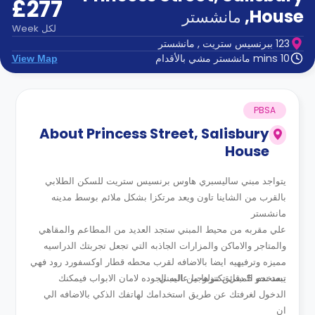
£277
الدعم
و
,
House
مانشستر
عبر
المساعدة
لكل
Week
الهاتف
123 ببرنسيس ستريت , مانشستر
اتصل
10 mins مانشستر مشي بالأقدام
View Map
بنا
كيف
تعمل؟
الأسئلة
PBSA
الشائعة
About
Princess Street, Salisbury
House
يتواجد مبني ساليسبري هاوس برنسيس ستريت للسكن الطلابي
بالقرب من الشاينا تاون ويعد مرتكزا بشكل ملائم بوسط مدينه
مانشستر
علي مقربه من محيط المبني ستجد العديد من المطاعم والمقاهي
والمتاجر والاماكن والمزارات الجاذبه التي تجعل تجربتك الدراسيه
مميزه وترفيهيه ايضا بالاضافه لقرب محطه قطار اوكسفورد رود فهي
تبعد نحو 5 دقائق تنزها من المبني
يستخدم المبني تكنولوجيا عاليه الجوده لامان الابواب فيمكنك
الدخول لغرفتك عن طريق استخدامك لهاتفك الذكي بالاضافه الي
ان