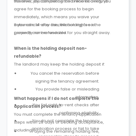
this time, you can cancel and receive a refund.
However, by completing the online booking, you
agree for the booking process to begin
immediately, which means you waive your
automatic 14-day cancellation rights so the
If you cancel after this, the holding fee is
property can be reserved for you straight away.
generally non-refundable.
When is the holding deposit non-
refundable?
The landlord may keep the holding deposit if:
You cancel the reservation before
signing the tenancy agreement.
You provide false or misleading
information.
What happens if I do not complete the
You fail right-to-rent checks after
application process?
confirming eligibility.
You must complete the tenancy application
You do not complete the tenancy
steps within 28 days of booking acceptance,
application process or fail to take
including:
Paying the remaining holding fee,