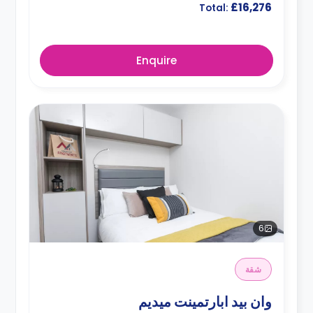
£16,276
Total:
Enquire
6
شقة
وان بيد ابارتمينت ميديم