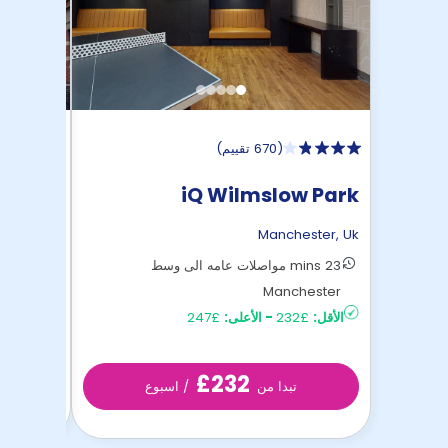
(
670 تقييم
)
rfield
iQ Wilmslow Park
House
ester
,
Uk
Manchester
,
Uk
23 mins مواصلات عامه الى وسط
Manchester
مشي ...
الأقل:
£232
-
الأعلى:
£247
الأقل:
£215
£232
تبدا من
/ اسبوع