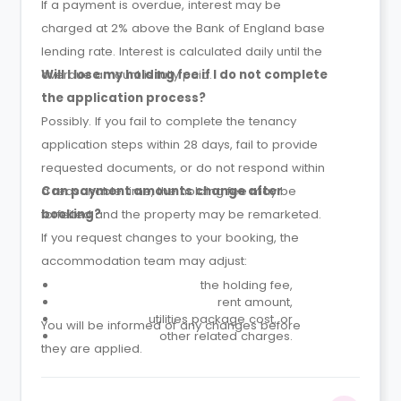
If a payment is overdue, interest may be
charged at 2% above the Bank of England base
lending rate. Interest is calculated daily until the
overdue amount is fully paid.
Will I lose my holding fee if I do not complete
the application process?
Possibly. If you fail to complete the tenancy
application steps within 28 days, fail to provide
requested documents, or do not respond within
a reasonable time, the holding fee may be
Can payment amounts change after
forfeited and the property may be remarketed.
booking?
If you request changes to your booking, the
accommodation team may adjust:
the holding fee,
rent amount,
utilities package cost, or
You will be informed of any changes before
other related charges.
they are applied.