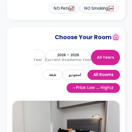
NO Pets
NO Smoking
Choose Your Room
2026 – 2027
2025 – 2026
All Years
Next Academic Year
Current Academic Year
All Rooms
استوديو
شقة
Price: Low → High