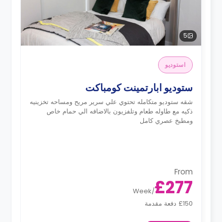
5
استوديو
ستوديو ابارتمينت كومباكت
شقه ستوديو متكامله تحتوي علي سرير مريح ومساحه تخزينيه
ذكيه مع طاوله طعام وتلفزيون بالاضافه الي حمام خاص
ومطبخ عصري كامل
From
£277
Week
/
£150 دفعة مقدمة