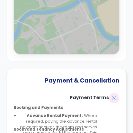
Payment & Cancellation
Payment Terms
Booking and Payments
Advance Rental Payment:
Where
required, paying the advance rental
payment secures the room and serves
Room and Tenancy Adjustments
as a commitment to the booking. This