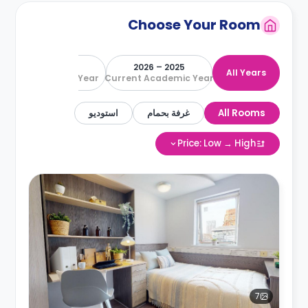
Choose Your Room
2026 – 2027
2025 – 2026
All Years
Next Academic Year
Current Academic Year
All Rooms
غرفة بحمام
استوديو
Price: Low → High
7