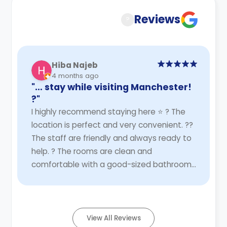
understanding of their cancellation policies.
Reviews
?
Hiba Najeb
4 months ago
"… stay while visiting Manchester!
?"
I highly recommend staying here ⭐️ ? The
location is perfect and very convenient. ?‍?
The staff are friendly and always ready to
help. ?️ The rooms are clean and
comfortable with a good-sized bathroom.
? Laundry facilities ? fast Wi-Fi are
available. ...
Read More
View All Reviews