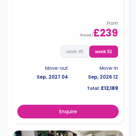
From
£239
Week
/
45 week
51 week
Move-out
Move-in
04 Sep, 2027
12 Sep, 2026
£12,189
Total:
Enquire