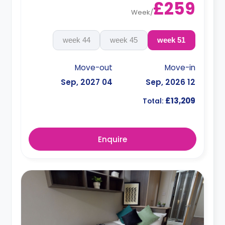
£259
Week
/
44 week
45 week
51 week
Move-out
Move-in
04 Sep, 2027
12 Sep, 2026
£13,209
Total:
Enquire