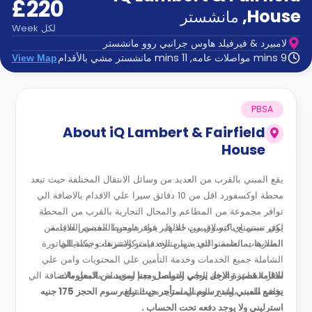
£220
الدعم
و
,
House
مانشستر
عبر
المساعدة
لكل
Week
الهاتف
لامبيرد & فيرفيلد هاوس جرانبي روو مانشستر
اتصل
9 mins مواصلات عامه, 11 mins مانشستر مشي بالأقدام
View Map
بنا
كيف
تعمل؟
الأسئلة
PBSA
الشائعة
About
iQ Lambert & Fairfield
House
يقع المبني بالقرب من العديد من وسائل الانتقال المختلفة حيث تبعد
محطة اوكسفورد اقل من 10 دقائق سيرا علي الاقدام بالاضافة الي
توافر مجموعة من المطاعم والمحال التجارية بالقرب من المحطة
يوفر مبني اي كيو لامبيرت اند فير فيلد هاوس المخصص للاقامة
لكي تستمتع بالتسوق من خلالها . يتوفر بمحيط المبني العديد من
المتنزهات العامة والتي منها متنزه فيمتو ومتنزهات بيكاديللي .
الطلابية بمانشستر العديد من الخدمات كالانترنت وخدمة الفاتورة
الشاملة جميع الخدمات وخدمة التأمين علي المحتويات وامن علي
للاقامة قصيرة الاجل يرجي التواصل معنا لمزيد من المعلومات .
مدار الساعة وغرفة العاب وسينما وجيم ومغسلة ملابس بالاضافة الي
توافر ملعب بولينج بالمبني لمزيد من الترفيه .
يخضع المبني لبند رسوم المستأجر حيث تبلغ رسوم الحجز 175 جنيه
استرليني ولا يوجد دفعه تحت الحساب .