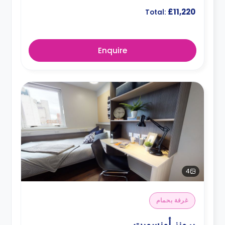
£11,220
Total:
Enquire
4
غرفة بحمام
برونز أونسويت