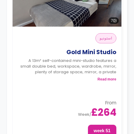
7
استوديو
Gold Mini Studio
A 13m² self-contained mini-studio features a
small double bed, workspace, wardrobe, mirror,
plenty of storage space, mirror, a private
bathroom, TV, mini-fridge, kettle, microwave, and
Read more
access to a communal living space and a
shared fully-fitted modern kitchen. These studios
offer more choices in their floor location.
From
£264
Week
/
51 week