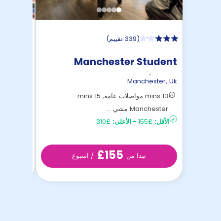
(
339 تقييم
)
eights
Manchester Student
Village
ester
,
Uk
Manchester
,
Uk
13 mins مواصلات عامه, 15 mins
Manchester مشي ...
Manchester 
الأقل:
£155
-
الأعلى:
£310
الأقل:
£280
£155
تبدا من
/ اسبوع