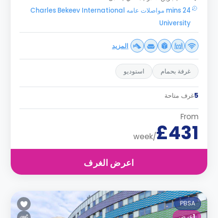
24 mins مواصلات عامه Charles Bekeev International
University
المزيد
غرفة بحمام
استوديو
5
غرف متاحة
From
£431
/week
اعرض الغرف
PBSA
1
عرض