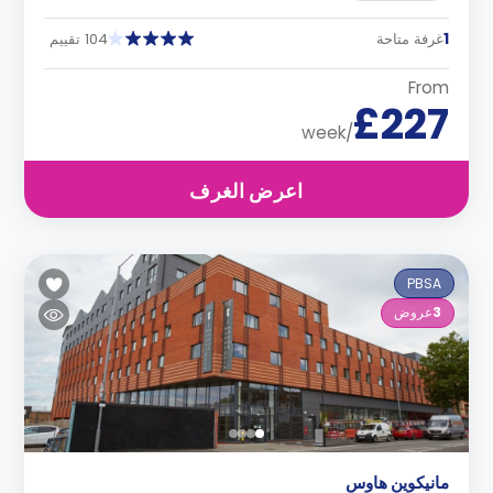
1
غرفة متاحة
104 تقييم
From
£227
/week
اعرض الغرف
PBSA
3
عروض
مانيكوين هاوس