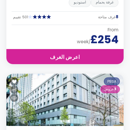
غرفة بحمام
استوديو
8
غرف متاحة
501 تقييم
From
£254
/week
اعرض الغرف
PBSA
3
عروض