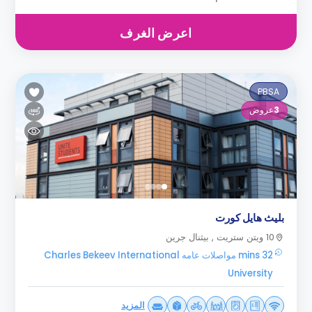
اعرض الغرف
PBSA
3
عروض
بليث هايل كورت
10 ويتن ستريت , بيثنال جرين
32 mins مواصلات عامه Charles Bekeev International
University
المزيد