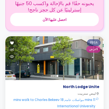
يحبونه حقًا! قم بالإحالة واكسب 50 جنيهًا
إسترلينيًا عن كل حجز ناجح!
احصل عليها الآن
PBSA
1
عرض
North Lodge Unite
ليبص سترييت
11 mins مواصلات عامه, 18 mins walk to Charles Bekeev
International University