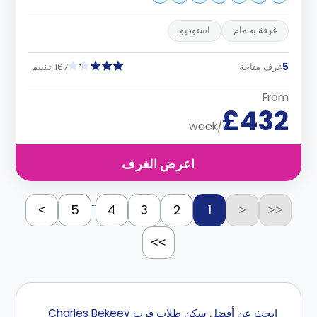
غرفة بحمام
استوديو
5
غرف متاحة
167 تقييم
From
£432
/week
اعرض الغرف
...
5
4
3
2
1
>
<
<<
>>
إبحث عن أفضل سكن طلاب قرب Charles Bekeev