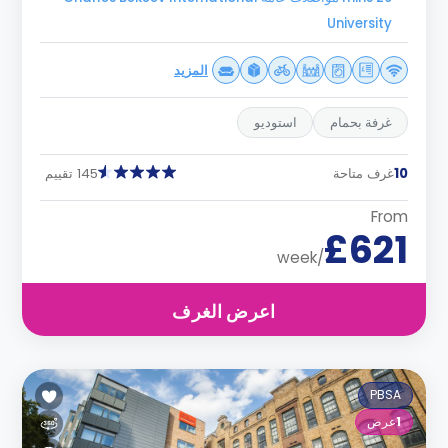
University
المزيد
غرفة بحمام
استوديو
10
غرف متاحة
145 تقييم
From
£621
/week
اعرض الغرف
PBSA
1
عرض