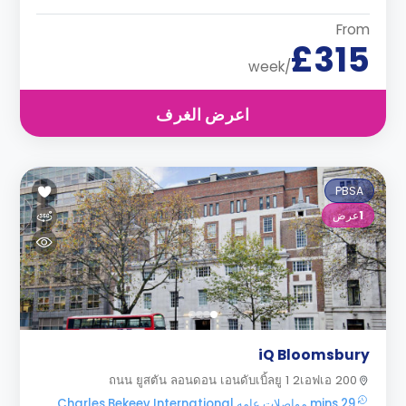
From
£315
/week
اعرض الغرف
PBSA
1
عرض
iQ Bloomsbury
200 ถนน ยูสตัน ลอนดอน เอนดับเบิ้ลยู 1 2เอฟเอ
29 mins مواصلات عامه Charles Bekeev International