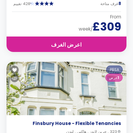
8
غرف متاحة
428 تقييم
From
£309
/week
اعرض الغرف
PBSA
1
عرض
Finsbury House - Flexible Tenancies
323 , جرين لاندز , هاكني , لندن