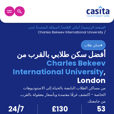
الرئيسية
عربي
GBP
الصفحة الرئيسية
/
أماكن الإقامة
/
المملكة المتحدة
/
لندن
Charles Bekeev International University
/
دخول
سكن طلاب
أفضل سكن طلابي بالقرب من
حجز
السكن
Charles Bekeev
من
International University
,
نحن؟
المدونة
London
أخبر
أصدقائك
من مساكن الطلاب النابضة بالحياة إلى الاستوديوهات
و
الخاصة - اكتشف غرفًا معتمدة وبأسعار معقولة بالقرب
كن
اكسب
من جامعتك.
شريكا
24/7
£130
53
الدعم