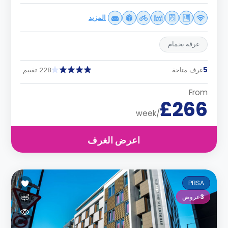
المزيد
غرفة بحمام
5
غرف متاحة
228 تقييم
From
£266
/week
اعرض الغرف
PBSA
3
عروض