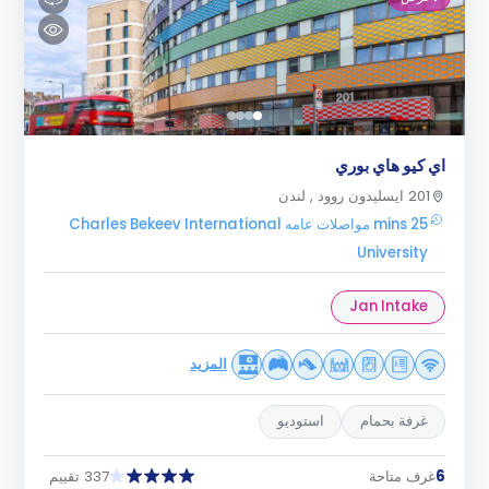
اي كيو هاي بوري
201 ايسليدون روود , لندن
25 mins مواصلات عامه Charles Bekeev International
University
Jan Intake
المزيد
غرفة بحمام
استوديو
6
غرف متاحة
337 تقييم