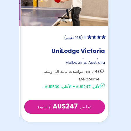
(
168 تقييم
)
entral
UniLodge Victoria
University
,
Australia
Melbourne
,
Australia
43 mins مواصلات عامه الى وسط
bourne
Melbourne
الأقل:
AU$247
-
الأعلى:
AU$539
الأقل:
AU$319
AU$247
تبدا من
/ اسبوع
تب