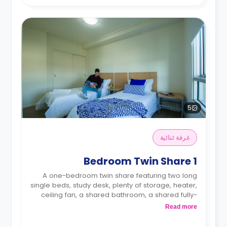
5
غرفة ثنائية
1 Bedroom Twin Share
A one-bedroom twin share featuring two long
single beds, study desk, plenty of storage, heater,
ceiling fan, a shared bathroom, a shared fully-
equipped kitchenette and a shared living area
Read more
with a sofa and TV.