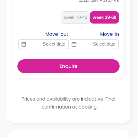
AU$2,448 دفعة مقدمة
19-40 week
39-60 week
Move-out
Move-in
Enquire
Prices and availability are indicative. Final
confirmation at booking.