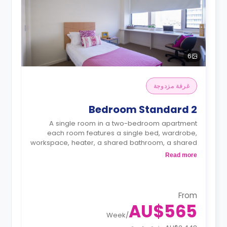
6
غرفة مزدوجة
2 Bedroom Standard
A single room in a two-bedroom apartment
each room features a single bed, wardrobe,
workspace, heater, a shared bathroom, a shared
lounge area with a sofa and TV and a shared
Read more
fully-equipped kitchenette.
From
AU$565
Week
/