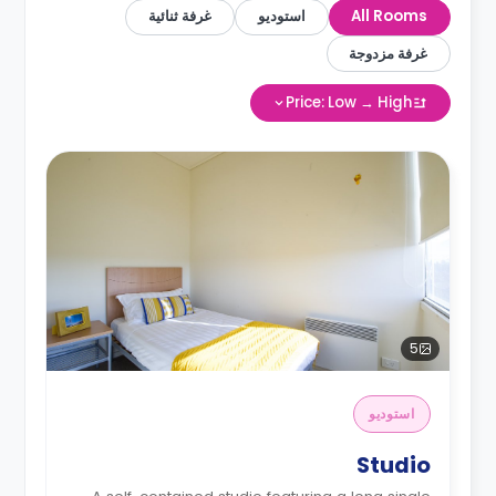
All Rooms
استوديو
غرفة ثنائية
غرفة مزدوجة
Price: Low → High
5
استوديو
Studio