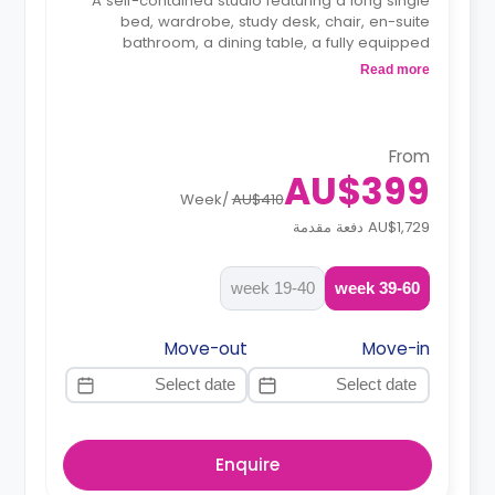
A self-contained studio featuring a long single
bed, wardrobe, study desk, chair, en-suite
bathroom, a dining table, a fully equipped
kitchenette, 2 seater sofa, 1 seater sofa chair and
Read more
TV.
From
AU$399
Week
/
AU$410
AU$1,729 دفعة مقدمة
19-40 week
39-60 week
Move-out
Move-in
Enquire