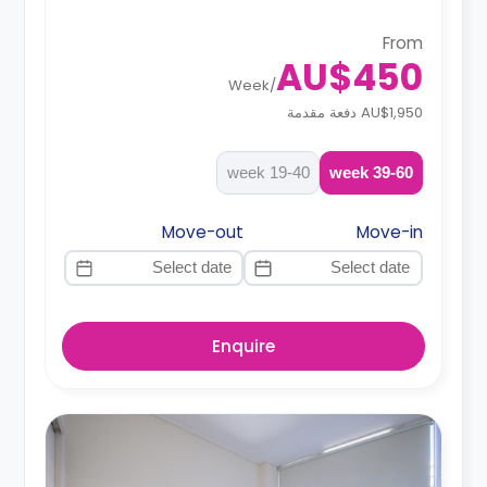
From
AU$450
Week
/
AU$1,950 دفعة مقدمة
19-40 week
39-60 week
Move-out
Move-in
Enquire