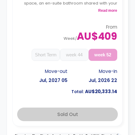
space, an en-suite bathroom shared with your
roommate, a private dining space or breakfast
Read more
bar, and a fully fitted kitchenette.
4 weeks bond goes as deposit after the
booking.
From
AU$409
Week
/
Short Term
44 week
52 week
Move-out
Move-in
05 Jul, 2027
22 Jul, 2026
AU$20,333.14
Total:
Sold Out