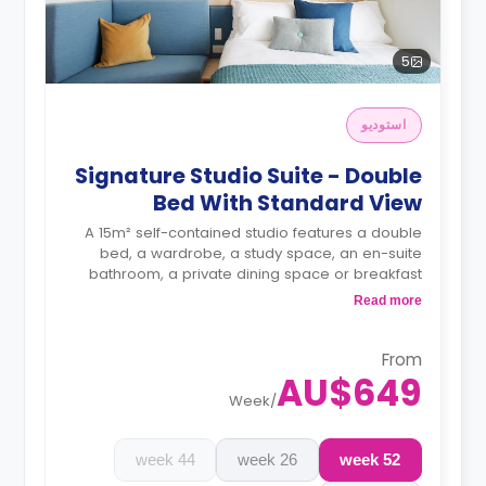
5
استوديو
Signature Studio Suite - Double
Bed With Standard View
A 15m² self-contained studio features a double
bed, a wardrobe, a study space, an en-suite
bathroom, a private dining space or breakfast
bar, and a fully fitted kitchenette.
Read more
4 weeks bond goes as deposit after the
booking.
From
AU$649
Week
/
44 week
26 week
52 week