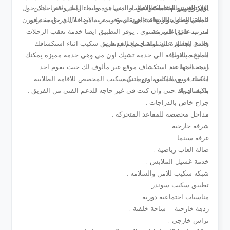
يوفر المبني الخدمات الاتية .
الي توفر ترام قاب قوسين او ادني من محيط المبني حيث يمكن
الالكتروني حيث يمكنك طلب المساعدة وابداء رايك واقتراحاتك حول
خدمة الحجز بتواريخ بدء مرنة .
المبني وطلب المساعدة في اي وقت تريد من خلال فريق محترف
للطلبة التجول والذهاب الي جامعة ريمت بالاضافة الي جامعة ملبورن
.
انترنت فائق السرعة .
مدرب علي اعلي مستوي . يوفر التطبيق ايضا خدمة تعقب الرحلات
خدمة الفاتورة الشاملة جميع الخدمات .
والذي يجعلك علي تواصل دائم مع فريق سكيب اثناء استكشافك
مطبخ مشترك .
المدينة بالاضافة الي خدمة تشيك اون مي وهي خدمة مميزة يمكنك
ردهة اجتماعية .
استخدامها عند استكشاف موقع غير مألوف لك حيث يقوم احد
ماكينات بيع سناكس اوتوماتيكية .
اعضاء فريق المتابعة من مبني سكيب المخصص للاقامة الطلابية
مكيف هواء .
بالاتصال بك حتي وان كنت في غير حاجه للدعم الفني من الفريق .
جراج خاص بالدراجات .
مداخل مخصصة للمقاعد المتحركة .
شرفة خارجية .
غرفة سينما .
صالة العاب رياضية .
خدمة غسيل الملابس .
شبكة سكيب للامن والسلامة .
تطبيق سكيب سوندر .
مناسبات اجتماعية دورية .
ردهة خارجية _ ساحة خلفية .
تراس خارجي .