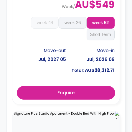
AU$549
Week
/
44 week
26 week
52 week
Short Term
Move-out
Move-in
05 Jul, 2027
09 Jul, 2026
AU$28,312.71
Total:
Enquire