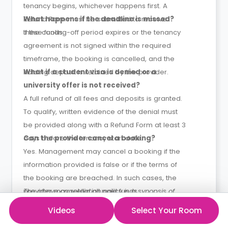
tenancy begins, whichever happens first. A
Refund Form must be submitted to receive
What happens if the deadline is missed?
these funds.
If the cooling-off period expires or the tenancy
agreement is not signed within the required
timeframe, the booking is cancelled, and the
holding deposit is retained by the provider.
What if a student visa is denied or a
university offer is not received?
A full refund of all fees and deposits is granted.
To qualify, written evidence of the denial must
be provided along with a Refund Form at least 3
days before the tenancy start date.
Can the provider cancel a booking?
Yes. Management may cancel a booking if the
information provided is false or if the terms of
the booking are breached. In such cases, the
provider may retain all paid funds.
The above cancellation policy is a synopsis of
the property’s cancellation policy. There could
Videos
Select Your Room
be a few changes incorporated from time to
See More