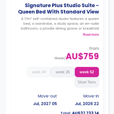
Signature Plus Studio Suite -
Queen Bed With Standard View
A 17m² self-contained studio features a queen
bed, a wardrobe, a study space, an en-suite
bathroom, a private dining space or breakfast
bar, and a fully fitted kitchenette.
Read more
4 weeks bond goes as deposit after the
booking.
From
AU$759
Week
/
44 week
26 week
52 week
Short Term
Move-out
Move-in
05 Jul, 2027
22 Jul, 2026
AU$37,733.14
Total: