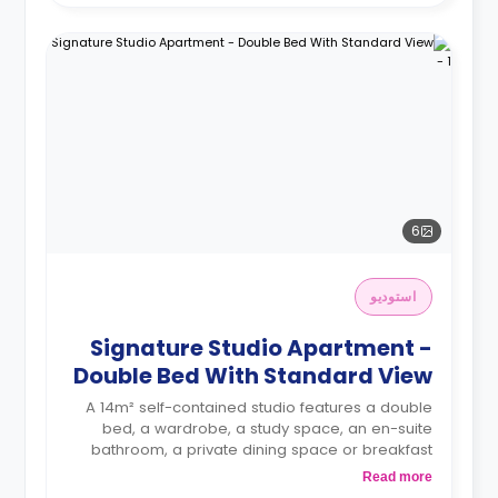
6
استوديو
Signature Studio Apartment -
Double Bed With Standard View
A 14m² self-contained studio features a double
bed, a wardrobe, a study space, an en-suite
bathroom, a private dining space or breakfast
bar, and a fully fitted kitchenette.
Read more
4 weeks bond goes as deposit after the