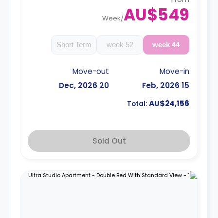
booking.
AU$549
Week
/
Short Term
52 week
44 week
Move-out
Move-in
20 Dec, 2026
15 Feb, 2026
AU$24,156
Total:
Sold Out