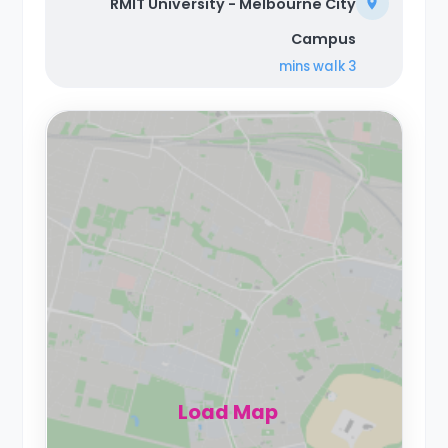
RMIT University - Melbourne City
Campus
walk
3 mins
Load Map