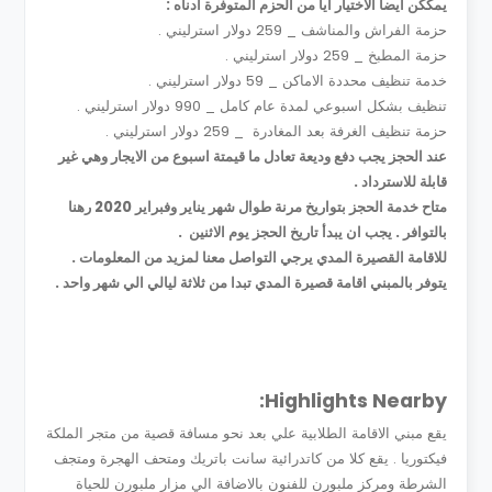
يمككن ايضا الاختيار ايا من الحزم المتوفرة ادناه :
حزمة الفراش والمناشف _ 259 دولار استرليني .
حزمة المطبخ _ 259 دولار استرليني .
خدمة تنظيف محددة الاماكن _ 59 دولار استرليني .
تنظيف بشكل اسبوعي لمدة عام كامل _ 990 دولار استرليني .
حزمة تنظيف الغرفة بعد المغادرة _ 259 دولار استرليني .
عند الحجز يجب دفع وديعة تعادل ما قيمتة اسبوع من الايجار وهي غير
قابلة للاسترداد .
متاح خدمة الحجز بتواريخ مرنة طوال شهر يناير وفبراير 2020 رهنا
بالتوافر . يجب ان يبدأ تاريخ الحجز يوم الاثنين .
للاقامة القصيرة المدي يرجي التواصل معنا لمزيد من المعلومات .
يتوفر بالمبني اقامة قصيرة المدي تبدا من ثلاثة ليالي الي شهر واحد .
Highlights Nearby:
يقع مبني الاقامة الطلابية علي بعد نحو مسافة قصية من متجر الملكة
فيكتوريا . يقع كلا من كاتدرائية سانت باتريك ومتحف الهجرة ومتجف
الشرطة ومركز ملبورن للفنون بالاضافة الي مزار ملبورن للحياة