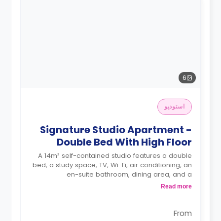
6
استوديو
Signature Studio Apartment -
Double Bed With High Floor
A 14m² self-contained studio features a double
bed, a study space, TV, Wi-Fi, air conditioning, an
en-suite bathroom, dining area, and a
kitchenette.
Read more
4 weeks bond goes as deposit after the
booking.
From