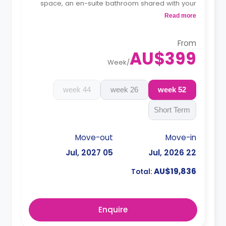
space, an en-suite bathroom shared with your
roommate, a private dining space or breakfast
Read more
bar, and a fully fitted kitchenette.
4 weeks bond goes as deposit after the
booking.
From
AU$399
Week
/
44 week
26 week
52 week
Short Term
Move-out
Move-in
05 Jul, 2027
22 Jul, 2026
AU$19,836
Total:
Enquire