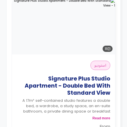
8
استوديو
Signature Plus Studio
Apartment - Double Bed With
Standard View
A 17m² self-contained studio features a double
bed, a wardrobe, a study space, an en-suite
bathroom, a private dining space or breakfast
bar, and a fully fitted kitchenette.
Read more
4 weeks bond goes as deposit after the
From