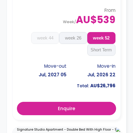
booking.
From
AU$539
Week
/
44 week
26 week
52 week
Short Term
Move-out
Move-in
05 Jul, 2027
22 Jul, 2026
AU$26,796
Total:
Enquire