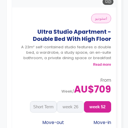
12
استوديو
Ultra Studio Apartment -
Double Bed With High Floor
A 23m² self-contained studio features a double
bed, a wardrobe, a study space, an en-suite
bathroom, a private dining space or breakfast
bar, and a fully fitted kitchenette.
Read more
4 weeks bond goes as deposit after the
booking.
From
AU$709
Week
/
Short Term
26 week
52 week
Move-out
Move-in