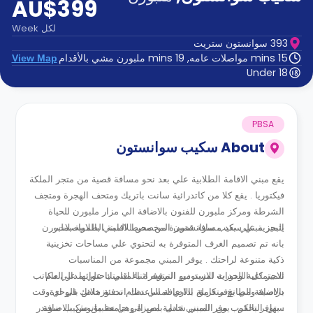
AU$399
الدعم
و
عبر
المساعدة
لكل
Week
الهاتف
393 سوانستون ستريت
اتصل
15 mins مواصلات عامه, 19 mins ملبورن مشي بالأقدام
View Map
بنا
Under 18
كيف
تعمل؟
الأسئلة
الشائعة
PBSA
About
سكيب سوانستون
يقع مبني الاقامة الطلابية علي بعد نحو مسافة قصية من متجر الملكة
فيكتوريا . يقع كلا من كاتدرائية سانت باتريك ومتحف الهجرة ومتجف
الشرطة ومركز ملبورن للفنون بالاضافة الي مزار ملبورن للحياة
البحرية علي بعد مسافة قصيرة من محيط المبني بالمواصلات .
يتميز مبني سكيب سوانستون المخصص للاقامة الطلابية بملبورن
بانه تم تصميم الغرف المتوفرة به لتحتوي علي مساحات تخزينية
ذكية متنوعة لراحتك . يوفر المبني مجموعة من المناسبات
الاجتماعية الدورية لمزيد من الترفيه اثناء اقامتك علي مدار العام
تتميز كل الوحدات الاستوديو المتوفرة بالمبني باحتوائها علي مكاتب
دراسية ومطابخ متكاملة بالاضافة الي نظام تدفئة خاص بالوحدة
بالاضافة الي توفر فريق اداري لمساعدتك انت وزملائك في اي وقت
. يتوفر بالقرب من المبني شاتل باص الي جامعة مانوش بالاضافة
سهل التحكم . يوفر المبني خدمة مميزة وهي تطبيق سكيب سوندر