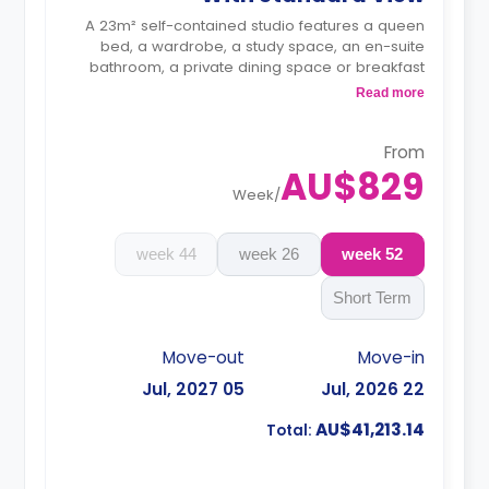
A 23m² self-contained studio features a queen
bed, a wardrobe, a study space, an en-suite
bathroom, a private dining space or breakfast
bar, and a fully fitted kitchenette.
Read more
4 weeks bond goes as deposit after the
booking.
From
AU$829
Week
/
44 week
26 week
52 week
Short Term
Move-out
Move-in
05 Jul, 2027
22 Jul, 2026
AU$41,213.14
Total: