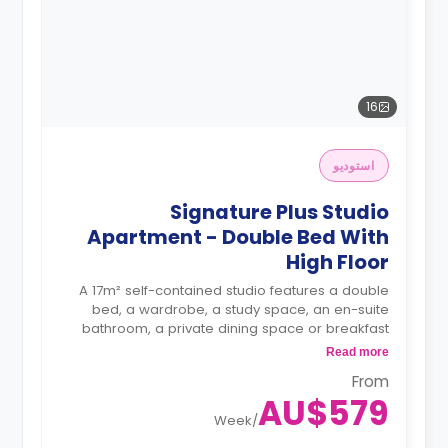
16
استوديو
Signature Plus Studio
Apartment - Double Bed With
High Floor
A 17m² self-contained studio features a double
bed, a wardrobe, a study space, an en-suite
bathroom, a private dining space or breakfast
bar, and a fully fitted kitchenette.
Read more
4 weeks bond goes as deposit after the
From
booking.
AU$579
Week
/