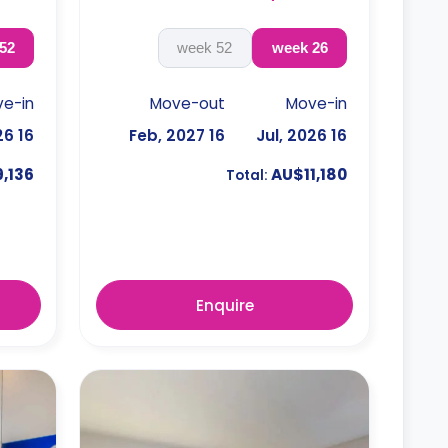
52 week
52 week
26 week
e-in
Move-out
Move-in
16 Jul, 2026
16 Feb, 2027
16 Jul, 2026
,136
AU$11,180
Total:
Enquire