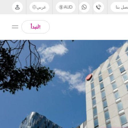
صل بنا
AUD
عربي
الدعم عبر الهاتف
Arabic
!لنبدأ
UK - +44 (0) 20 3871 8666
Chinese
IN - +91 (80) 3711 1326
English
US - +1 (646) 718 6172
Thai