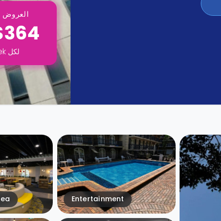
العروض ت
$364
لكل
ek
rea
Entertainment