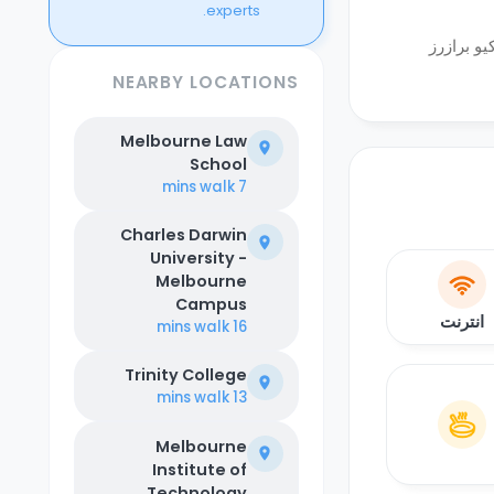
experts.
و برازرز
NEARBY LOCATIONS
Melbourne Law
School
walk
7 mins
Charles Darwin
University -
Melbourne
Campus
انترنت
walk
16 mins
Trinity College
walk
13 mins
Melbourne
Institute of
Technology