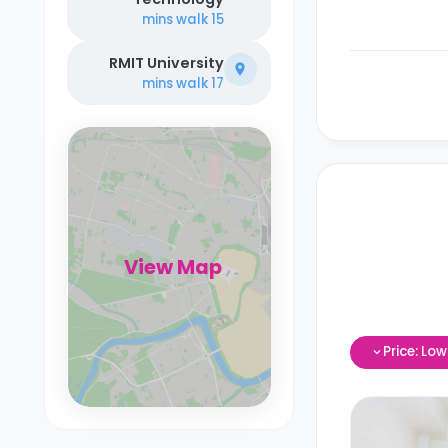
walk
15 mins
RMIT University
walk
17 mins
View Map
Price: Lo