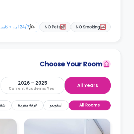
NO Smoking
NO Pets
24/7 أمن + كاميرات مراقبة
Choose Your Room
2025 – 2026
All Years
Current Academic Year
All Rooms
استوديو
غرفة مفردة
شقة