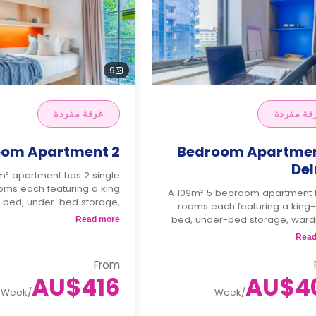
9
فة مفردة
غرفة مفردة
2 Bedroom Apartment
5 Bedroom Apartme
Del
m² apartment has 2 single
ms each featuring a king
A 109m² 5 bedroom apartment 
e bed, under-bed storage,
rooms each featuring a king-
, study area with built-in
bed, under-bed storage, ward
Read more
 living area with TV, and a
study area with built-in shel
Read
itchenette with refrigerator,
shared living area with sofa,
and microwave.
shared kitchen with Refrigerato
From
 equal to 1 week of rent.
micro
AU$416
AU$4
A deposit equal to 1 week of 
Week
/
Week
/