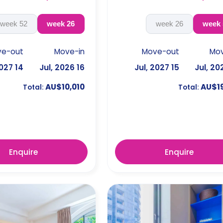
52 week
26 week
26 week
ve-out
Move-in
Move-out
Mov
14 Jan, 2027
16 Jul, 2026
15 Jul, 2027
AU$10,010
AU$19
Total:
Total:
Enquire
Enquire