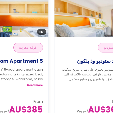
11
توديو
غرفة مفردة
5 Bedroom Apartment
وديو تحتوي علي سرير مريح ومكتب
m² 5-bed apartment each
 ملابس وارفف تخزينية بالاضافة الي
aturing a king-sized bed,
لحق بها تلفزيون ومطبخ متكامل
storage, wardrobe, study
 built-in shelves, a shared
Read more
ea with sofa, and a shared
efrigerator, and microwave.
 equal to 1 week of rent.
From
Male only.
AU$385
AU$3
Week
/
Week
/