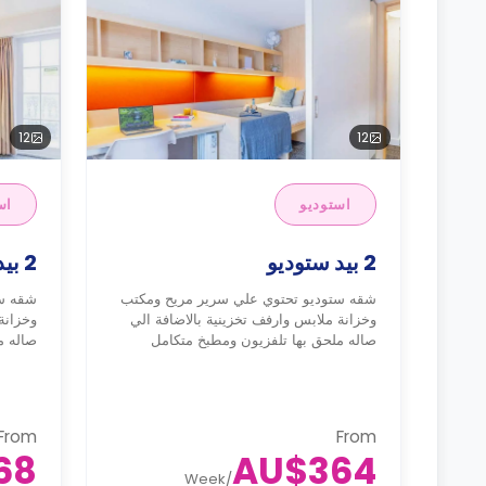
12
12
استوديو
اس
2 بيد ستوديو
2 بيد ستوديو وذ بلكون
شقه ستوديو تحتوي علي سرير مريح ومكتب
شقه ست
وخزانة ملابس وارفف تخزينية بالاضافة الي
وخزانة
صاله ملحق بها تلفزيون ومطبخ متكامل
صاله م
From
From
68
AU$364
Week
/