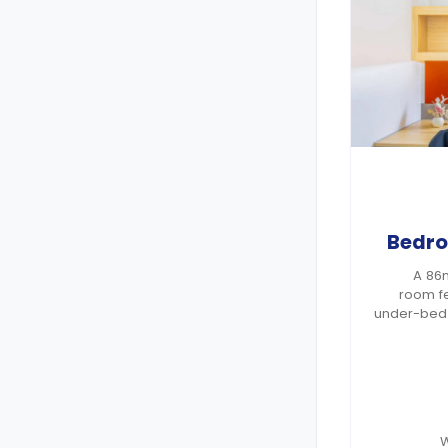
A 86
room fe
under-bed 
area with
living ar
kitchen, r
A deposit