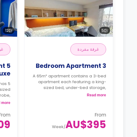
12
5
غرفة مفردة
غر
nt
3 Bedroom Apartment
uxe
A 65m² apartment contains a 3-bed
apartment each featuring a king-
has 5
sized bed, under-bed storage,
sized
wardrobe, study area with built-in
robe,
Read more
shelves, a shared living area with TV,
ves, a
 more
and a fitted kitchenette with
 and a
refrigerator, and microwave.
r, and
From
From
A deposit equal to 1 week of rent.
wave.
09
AU$395
rent.
Week
/