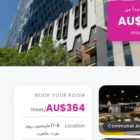
بدأ من
AU
We
BOOK YOUR ROOM
AU$364
Week
/
Location
Communal A
17-5 فلمنجتون روود
نورث ,ملبورن