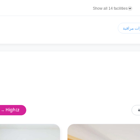
Show all 14 facilities
w → High