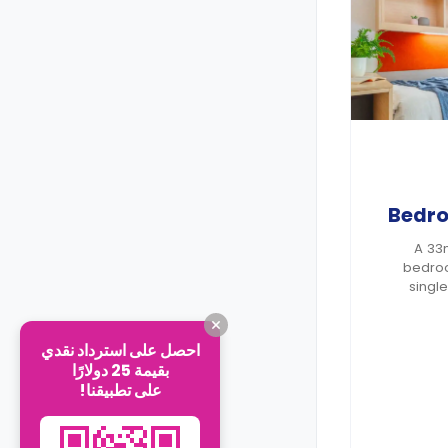
A 33
bedroo
singl
wardrobe
shelves,
fitted k
احصل على استرداد نقدي
بقيمة 25 دولارًا
A deposit
على تطبيقنا!