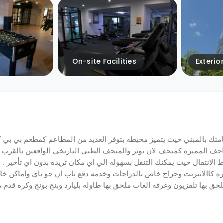
On-site Facilities
Exterio
متك بالمبني حيث يتميز محيطه بتوفر العديد من المطاعم كمطعم بي بي كي
المتاحف المميزه كمتحف لان بوتر والمتحف الطبي التاريخي الواقعين بالقرب
 الانتقال حيث يمكنك التنقل بسهوله الي اي مكان تريده بدون اي تأخير .
يزه كاالانترنت وجراج خاص بالدراجات وخدمه دفع تاب ان جو باي واماكن خا
 بها تلفزيون وغرفه العاب ملحق بها طاوله بليارد وبنج بونج وكره قدم مع