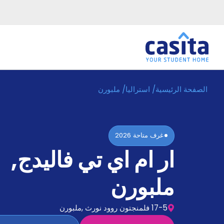
الصفحة الرئيسية
/
استراليا
/
ملبورن
الرئيسية
عربي
AUD
دخول
غرف متاحة
2026
حجز
ار ام اي تي فاليدج
,
السكن
من
نحن؟
ملبورن
المدونة
أخبر
أصدقائك
17-5 فلمنجتون روود نورث ,ملبورن
و