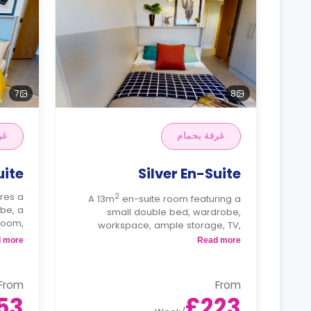
7
8
غرفة بحمام
غر
uite
Silver En-Suite
ures a
2
A 13m
en-suite room featuring a
be, a
small double bed, wardrobe,
room,
workspace, ample storage, TV,
tchen.
mirror, and a shared kitchen and
 more
Read more
lounge area.
From
From
53
£223