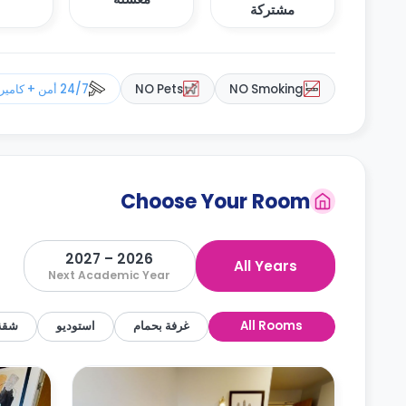
مشتركة
NO Smoking
NO Pets
24/7 أمن + كاميرات مراقبة
Choose Your Room
2026 – 2027
All Years
Next Academic Year
All Rooms
غرفة بحمام
استوديو
شقة