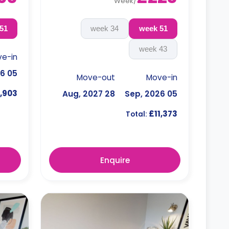
Week
/
51 week
34 week
51 week
43 week
e-in
05 Sep, 2026
Move-out
Move-in
,903
28 Aug, 2027
05 Sep, 2026
£11,373
Total:
Enquire