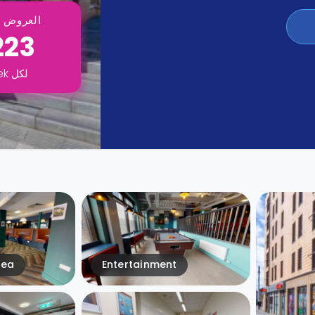
العروض ت
223
لكل
ek
rea
Entertainment