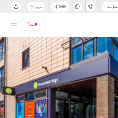
صل بنا
GBP
عربي
الدعم عبر الهاتف
Arabic
!لنبدأ
UK - +44 (0) 20 3871 8666
Chinese
IN - +91 (80) 3711 1326
English
US - +1 (646) 718 6172
Thai