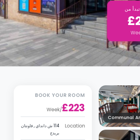
بدأ من
£
We
BOOK YOUR ROOM
£223
Week
/
Communal A
Location
114 ش دانداي , فاونتان
بريدج