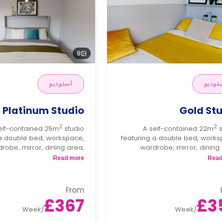
8
توديو
استوديو
Platinum Studio
Gold St
2
2
elf-contained 25m
studio
A self-contained 22m
 a double bed, workspace,
featuring a double bed, works
robe, mirror, dining area,
wardrobe, mirror, dining
torage, private bathroom,
ample storage, private bath
Read more
Read
tchenette with fridge, hob,
TV, and kitchenette with fridge
and microwave/oven.
and microwave/
From
£367
£3
Week
/
Week
/