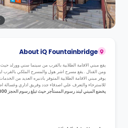
r
About
iQ Fountainbridge
يقع مبني الاقامة الطلابية بالقرب من سينما سني وورلد حيث
ومن القنال . يقع مسرح اشر هول والمسرح الملكي بالقرب اي
يوفر مبني الاقامة الطلابية المتوفر بادنبره العديد من الخد
للاسترخاء والتعرف علي اصدقاء جدد وفريق اداري وغسالة اط
يخضع المبني لبند رسوم المستأجر حيث تبلغ رسوم الحجز 100 جنيه استرليني ولا يوجد دفعه تحت الحساب .