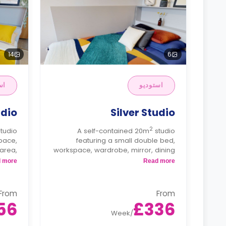
14
6
استوديو
اس
udio
Silver Studio
2
studio
A self-contained 20m
studio
pace,
featuring a small double bed,
 area,
workspace, wardrobe, mirror, dining
room,
area, ample storage, private
 more
Read more
, hob,
bathroom, TV, and kitchenette with
oven.
fridge, hob, and microwave/oven.
From
From
56
£336
Week
/