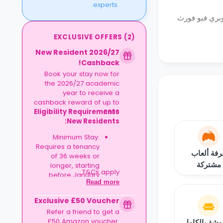
experts.
وبري فيو فورث
EXCLUSIVE OFFERS
(
2
)
2026/27 New Resident
Cashback!
Book your stay now for
the 2026/27 academic
year to receive a
cashback reward of up to
Eligibility Requirements
£300.
New Residents:
Minimum Stay:
Requires a tenancy
رفة ألعاب
of 36 weeks or
مشتركة
longer, starting
T&Cs apply.
before January
Read more
2027.
Exclusive £50 Voucher
Refer a friend to get a
£50 Amazon voucher.
شة بالكامل