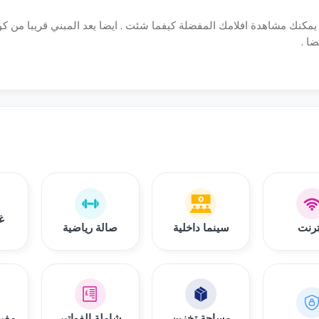
 يمكنك مشاهدة افلامك المفضلة كيفما شئت . ايضا يعد المبني قريبا من ك
ضا .
غ
ترنت
سينما داخلية
صالة رياضية
مساحة تخزين
شاملة الفواتير
مفرو