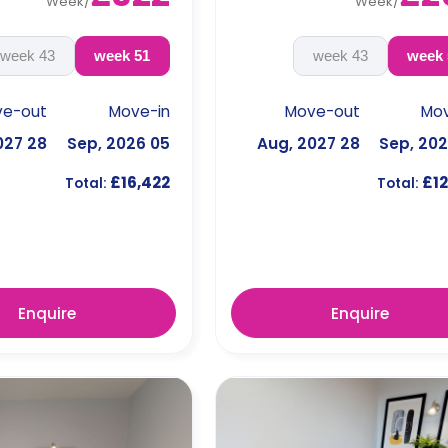
Week
/
Week
/
43 week
51 week
43 week
ve-out
Move-in
Move-out
Mov
28 Aug, 2027
05 Sep, 2026
28 Aug, 2027
£16,422
£12
Total:
Total:
Enquire
Enquire