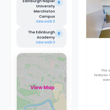
Edinburgh Napier
University
Merchiston
Campus
walk
0 mins
The Edinburgh
Academy
walk
0 mins
This 
features 
ward
ample s
View Map
TV, and ki