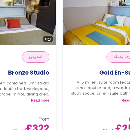
6
فة بحمام
استوديو
Bronze Studio
Gold En-S
2
A 15 m² en-suite room feat
self-contained 18m
studio
small double bed, a wardro
a double bed, workspace,
study space, an en-suite bath
robe, mirror, dining area,
and a ki
torage, private bathroom,
Read more
Read
tchenette with fridge, hob,
and microwave/oven.
From
£322
£2