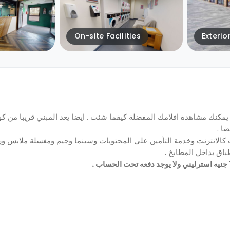
On-site Facilities
Exterio
 يمكنك مشاهدة افلامك المفضلة كيفما شئت . ايضا يعد المبني قريبا من ك
ضا .
مات كالانترنت وخدمة التأمين علي المحتويات وسينما وجيم ومغسلة ملابس و
باق بداخل المطابخ .