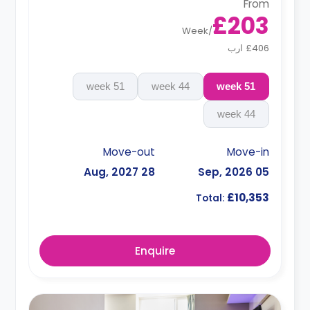
From
£203
Week
/
£406 ارب
51 week
44 week
51 week
44 week
Move-out
Move-in
28 Aug, 2027
05 Sep, 2026
£10,353
Total:
Enquire