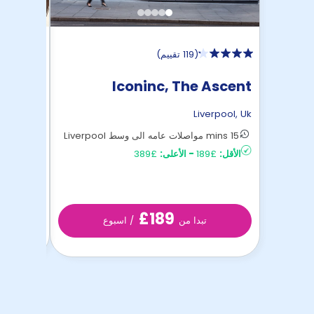
(
119 تقييم
)
 Point
Iconinc, The Ascent
erpool
,
Uk
Liverpool
,
Uk
15 mins مواصلات عامه الى وسط Liverpool
11 mins Liverpool مشي بالأقدام
الأقل:
£189
-
الأعلى:
£389
الأقل:
£103
£189
تبدا من
/ اسبوع