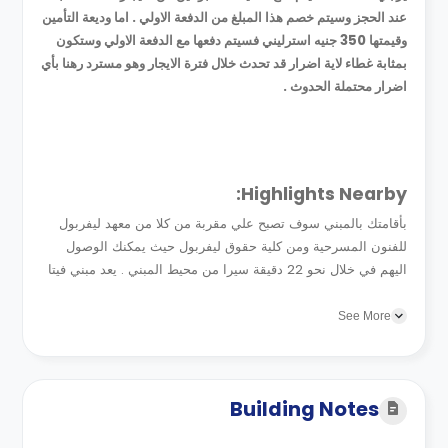
عند الحجز وسيتم خصم هذا المبلغ من الدفعة الاولي . اما وديعة التأمين
وقيمتها 350 جنيه استرليني فسيتم دفعها مع الدفعة الاولي وستكون
بمثابة غطاء لاية اضرار قد تحدث خلال فترة الايجار وهو مسترد رهنا بأي
اضرار محتملة الحدوث .
Highlights Nearby:
بأقامتك بالمبني سوف تصبح علي مقربة من كلا من معهد ليفربول
للفنون المسرحية ومن كلية حقوق ليفربول حيث يمكنك الوصول
اليهم في خلال نحو 22 دقيقة سيرا من محيط المبني . يعد مبني فيتا
ستيودنت ليفربول هو الخيار الامثل لاقامتك...
See More
Building Notes