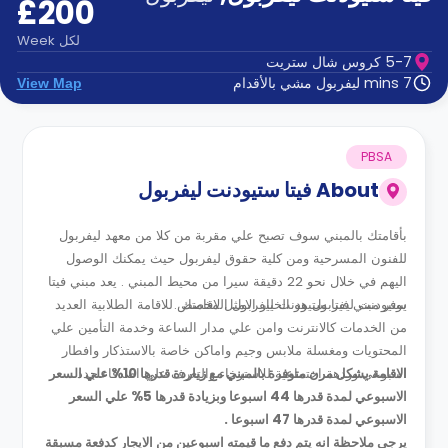
£200
الدعم
و
عبر
المساعدة
لكل
Week
الهاتف
5-7 كروس شال ستريت
اتصل
7 mins ليفربول مشي بالأقدام
View Map
بنا
كيف
تعمل؟
الأسئلة
PBSA
الشائعة
About
فيتا ستيودنت ليفربول
بأقامتك بالمبني سوف تصبح علي مقربة من كلا من معهد ليفربول
للفنون المسرحية ومن كلية حقوق ليفربول حيث يمكنك الوصول
اليهم في خلال نحو 22 دقيقة سيرا من محيط المبني . يعد مبني فيتا
ستيودنت ليفربول هو الخيار الامثل لاقامتك .
يوفر مبني فيتا ستيودنت ليفربول المخصص للاقامة الطلابية العديد
من الخدمات كالانترنت وامن علي مدار الساعة وخدمة التأمين علي
المحتويات ومغسلة ملابس وجيم واماكن خاصة بالاستذكار وافطار
اسبوعي وردهة اجتماعية للاسترخاء والتعرف علي اصدقاء جدد .
الاقامة بشكل مرن متوفرة بالمبني مع زياردة قدرها 10% علي السعر
الاسبوعي لمدة قدرها 44 اسبوعا وبزيادة قدرها 5% علي السعر
الاسبوعي لمدة قدرها 47 اسبوعا .
يرجي ملاحظة انه يتم دفع ما قيمته اسبوعين من الايجار كدفعة مسبقة