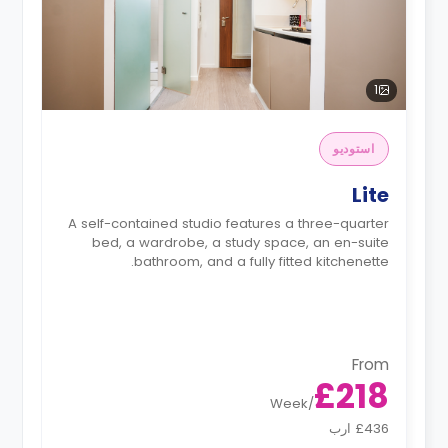
1
استوديو
Lite
A self-contained studio features a three-quarter
bed, a wardrobe, a study space, an en-suite
bathroom, and a fully fitted kitchenette.
From
£218
Week
/
£436 ارب