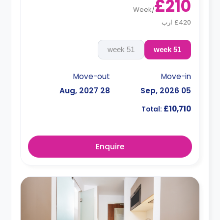
£210
Week
/
£420 ارب
51 week
51 week
Move-out
Move-in
28 Aug, 2027
05 Sep, 2026
£10,710
Total:
Enquire