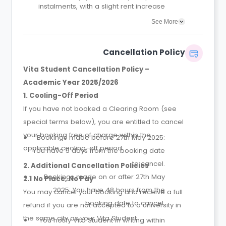
instalments, with a slight rent increase
for the 2 or 4 instalment options.
See More
No UK or international guarantor
required.
Only a 2-week advanced fee is
Cancellation Policy
required upon booking to complete
and secure your booking.
Vita Student Cancellation Policy –
Instalment 1 is due within 48 hours of
Academic Year 2025/2026
making your booking.
1. Cooling-Off Period
If you have not booked a Clearing Room (see
special terms below), you are entitled to cancel
your booking free of charge within the
Bookings made before 27th May 2025:
applicable cooling-off period:
You have 5 days from the booking date
to cancel.
2. Additional Cancellation Policies
Bookings made on or after 27th May
2.1 No Place, No Pay
2025: You have 48 hours from the
You may cancel your booking and receive a full
booking date to cancel.
refund if you are not accepted to a university in
the same city as your Vita Student
You notify Vita Student in writing within