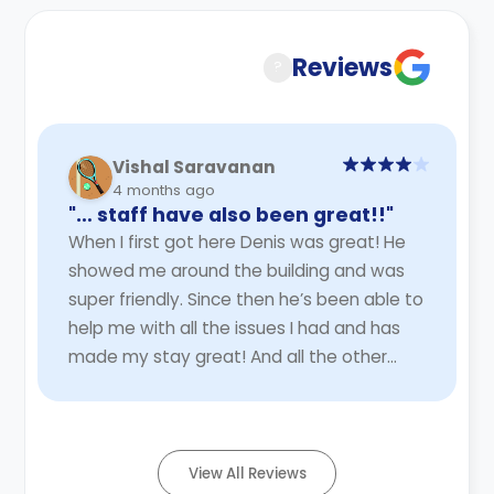
No security deposit or guarantor is
Accommodation Contract for a comprehensive
application.
needed to finalise your booking.
understanding of their cancellation policies.
Reviews
?
Vishal Saravanan
4 months ago
"… staff have also been great!!"
When I first got here Denis was great! He
showed me around the building and was
super friendly. Since then he’s been able to
help me with all the issues I had and has
made my stay great! And all the other
staff have also been great!!
Read More
View All Reviews