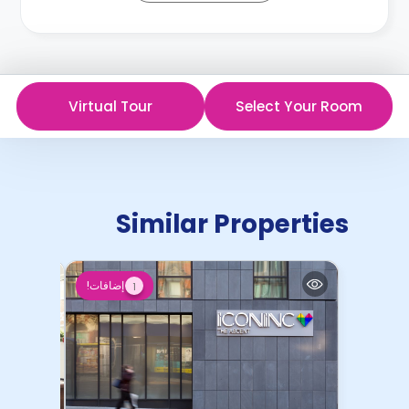
Virtual Tour
Select Your Room
Similar Properties
إضافات!
1