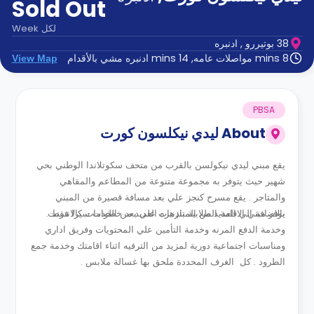
Sold Out
الدعم
و
عبر
المساعدة
لكل
Week
الهاتف
38 بوتيررو , ادنبره
اتصل
8 mins مواصلات عامه, 14 mins ادنبره مشي بالأقدام
View Map
بنا
كيف
تعمل؟
الأسئلة
PBSA
الشائعة
About
ليدي نيكلسون كورت
يقع مبني ليدي نيكولسن بالقرب من متحف سكوتلاندا الوطني بحي
شهير حيث يتوفر به مجموعة متنوعة من المطاعم والمقاهي
والمتاجر . يقع مسرح كنجز علي بعد مسافة قصيرة من المبني
يوفر مبني الاقامة الطلابية بادنبره العديد من الخدمات كالانترنت
بالاضافة الي العديد من المتنزهات علي بعد خطوات سيرا فقط .
وخدمة الدفع المرنه وخدمة التأمين علي المحتويات وفريق اداري
ومناسبات اجتماعية دورية لمزيد من الترفيه اثناء اقامتك وخدمة جمع
الطرود . كل
الغرف المحددة ملحق بها غسالة ملابس .