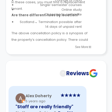
Change of mind
In these cases, you must find a replacement
Single-semester courses
tenant.
Online study
Choosing to commute
Are there different rules by location?
Scotland→ Termination possible after
14 days of unpaid rent
The above cancellation policy is a synopsis of
the property’s cancellation policy. There could
be a few changes incorporated from time to
See More
time. Hence, we recommend you review the full
Accommodation Contract for a comprehensive
understanding of their cancellation policies.
Reviews
?
Alex Doherty
5 years ago
"Staff are really friendly"