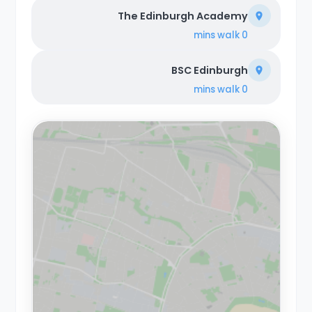
The Edinburgh Academy
walk
0 mins
BSC Edinburgh
walk
0 mins