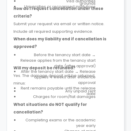
Visa authorities
grounds
Universities or recognised institutions
How do I request cancellation under these
criteria?
Submit your request via email or written notice.
Include all required supporting evidence.
When does my liability end if cancellation is
approved?
Before the tenancy start date →
Release applies from the tenancy start
date (after approval)
Will my deposit be refunded?
After the tenancy start date → Release
Yes. The damage deposit will be returned
applies 4 weeks after evidence
approval
minus:
Rent remains payable until the release
Any unpaid rent
date
Charges for room/flat damages
What situations do NOT qualify for
cancellation?
Completing exams or the academic
year early