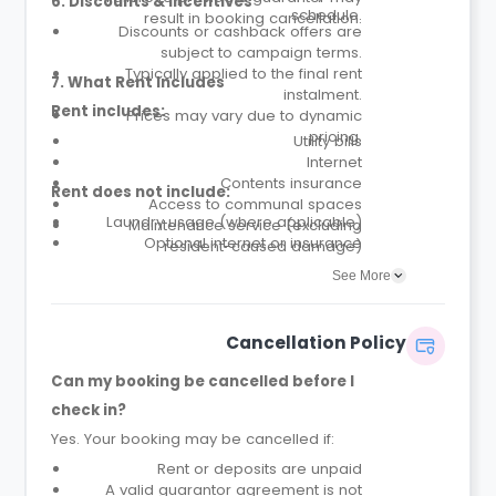
6. Discounts & Incentives
schedule.
result in booking cancellation.
Discounts or cashback offers are
subject to campaign terms.
Typically applied to the final rent
7. What Rent Includes
instalment.
Rent includes:
Prices may vary due to dynamic
pricing.
Utility bills
Internet
Contents insurance
Rent does not include:
Access to communal spaces
Laundry usage (where applicable)
Maintenance service (excluding
Optional internet or insurance
resident-caused damage)
upgrades
Parcel service
See More
Cancellation Policy
Can my booking be cancelled before I
check in?
Yes. Your booking may be cancelled if:
Rent or deposits are unpaid
A valid guarantor agreement is not