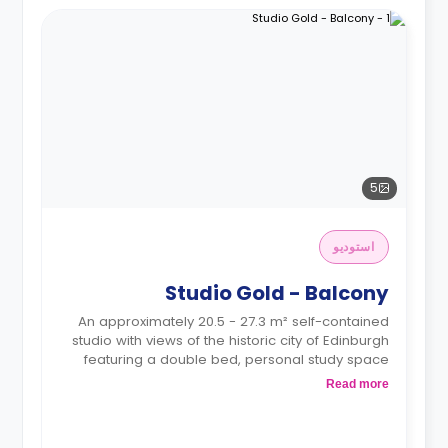
5
استوديو
Studio Gold - Balcony
An approximately 20.5 - 27.3 m² self-contained
studio with views of the historic city of Edinburgh
featuring a double bed, personal study space
with desk, chair, wardrobe, a private bathroom,
Read more
and a fully equipped kitchen with combi oven,
kettle, iron, vacuum, and toaster.
Dual occupancy is available.