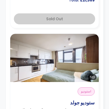
£21,369
Total:
Sold Out
5
استوديو
ستوديو جولد