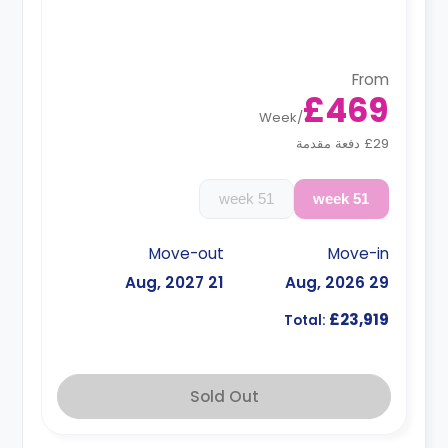
From
£469
Week
/
£29 دفعة مقدمة
51 week
51 week
Move-out
Move-in
21 Aug, 2027
29 Aug, 2026
£23,919
Total:
Sold Out