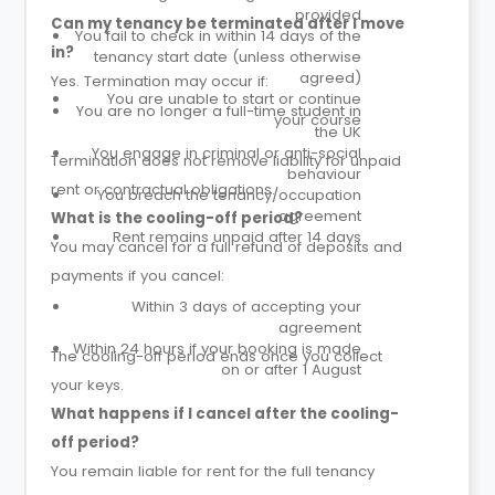
provided
Can my tenancy be terminated after I move
You fail to check in within 14 days of the
in?
tenancy start date (unless otherwise
agreed)
Yes. Termination may occur if:
You are unable to start or continue
You are no longer a full-time student in
your course
the UK
You engage in criminal or anti-social
Termination does not remove liability for unpaid
behaviour
rent or contractual obligations.
You breach the tenancy/occupation
agreement
What is the cooling-off period?
Rent remains unpaid after 14 days
You may cancel for a full refund of deposits and
payments if you cancel:
Within 3 days of accepting your
agreement
Within 24 hours if your booking is made
The cooling-off period ends once you collect
on or after 1 August
your keys.
What happens if I cancel after the cooling-
off period?
You remain liable for rent for the full tenancy