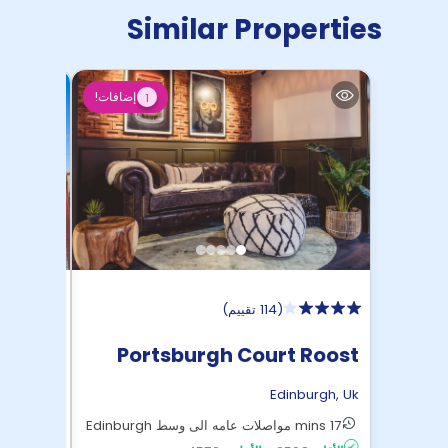
Similar Properties
إضافات!
1
(
114 تقييم
)
bridge
Portsburgh Court Roost
burgh
,
Uk
Edinburgh
,
Uk
17 mins مواصلات عامه الى وسط Edinburgh