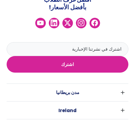
بأفضل الأسعار!
اشترك
مدن بريطانيا
لندن
Ireland
بارامنجهام
دبلين
جلاسكو
مدن استراليا
كورك
ليفربول