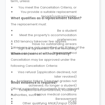
term, unless:
You meet the Cancellation Criteria, or
You provide a suitable replacement
tenant/contract holder
What qualifies as a replacement tenant?
The replacement must:
Be a student
Meet the property’s accommodation
preferences
A £50 tenancy takeover fee applies.
Have no outstanding arrears
Takeovers are only permitted until 31 May of the
Sign the agreement for the remaining
tenancy period
academic year.
When can I cancel without penalty?
Cancellation may be approved under the
following Cancellation Criteria:
Visa refusal (application declined, not
later revoked)
Academic failure (required grades not
What evidence is required?
achieved; no longer a student)
Official supporting documents from relevant
Exceptional circumstances, including:
Serious medical conditions
authorities, such as:
Bereavement
UCAS
Other qualifying ANUK/Unipol Code