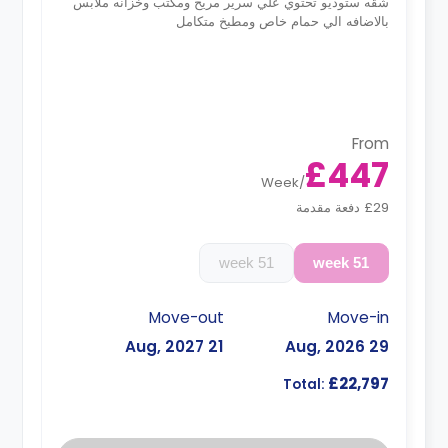
شقه ستوديو تحتوي علي سرير مريح ومكتب وخزانه ملابس
بالاضافه الي حمام خاص ومطبخ متكامل
From
£447
Week
/
£29 دفعة مقدمة
51 week
51 week
Move-out
Move-in
21 Aug, 2027
29 Aug, 2026
£22,797
Total: