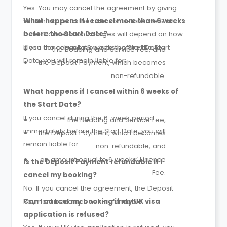
Yes. You may cancel the agreement by giving
written notice to the Licensor before the Start
What happens if I cancel more than 6 weeks
Date. Cancellation charges will depend on how
before the Start Date?
close the cancellation is to the Start Date.
If you cancel up to 6 weeks before the Start
the Bedding and Service Fee, and
Date, you will remain liable for:
the Deposit Payment, which becomes
non-refundable.
What happens if I cancel within 6 weeks of
the Start Date?
If you cancel during the 6-week period
the Bedding and Service Fee,
immediately before the Start Date, you will
the Deposit Payment, which becomes
remain liable for:
non-refundable, and
an amount equal to 6 weeks’ Licence
Is the Deposit Payment refundable if I
Fee.
cancel my booking?
No. If you cancel the agreement, the Deposit
Payment becomes non-refundable.
Can I cancel my booking if my UK visa
application is refused?