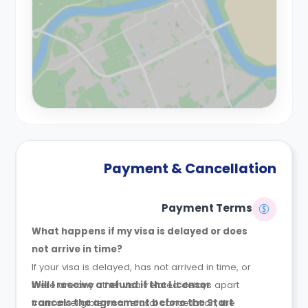
Payment & Cancellation
Payment Terms
What happens if my visa is delayed or does
not arrive in time?
If your visa is delayed, has not arrived in time, or
there are any other visa-related delays apart
Will I receive a refund if the Licensor
from an eligible visa refusal cancellation, the
cancels the agreement before the Start