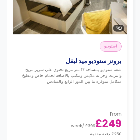
5
استوديو
برونز ستوديو ميد ليفل
شقه ستوديو بمساحه 17 متر مربع تحتوي علي سرير مريح
وانترنت وخزانه ملابس ومكتب بالاضافه لحمام خاص ومطبخ
متكامل متوفره ما بين الدور الرابع والسادس
From
£249
week
/
£399
£250 دفعة مقدمة