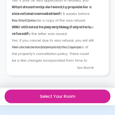
Yes. If your UK visa application is refused, you
may cancel the agreement by giving written
What documents do I need to provide for a
notice to the Licensor at least 6 weeks before
visa refusal cancellation?
the Start Date.
You must provide a copy of the visa refusal
letter issued by the British Embassy within 7 days
Will I still need to pay anything if my visa is
of the date the letter was issued.
refused?
Yes. If you cancel due to visa refusal, you will still
remain liable for payment of the Deposit.
The above cancellation policy is a synopsis of
the property’s cancellation policy. There could
be a few changes incorporated from time to
time. Hence, we recommend you review the full
See More
Accommodation Contract for a comprehensive
understanding of their cancellation policies.
Select Your Room