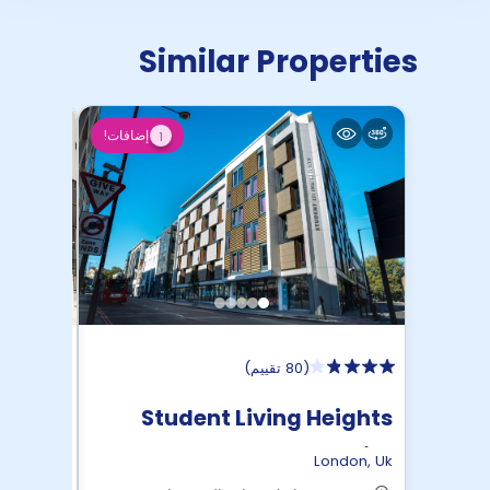
Similar Properties
إضافات!
1
(
80 تقييم
)
 Unite
Student Living Heights
Unite
ondon
,
Uk
London
,
Uk