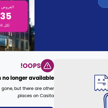
العروض ت
135
لكل
ek
OOPS!
s no longer available.
 gone, but there are other
places on Casita.