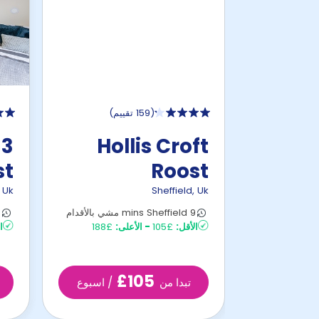
(
159 تقييم
)
 3
Hollis Croft
st
Roost
,
Uk
Sheffield
,
Uk
9 mins Sheffield مشي بالأقدام
16
الأقل:
£105
-
الأعلى:
£188
ا
£105
تبدا من
/ اسبوع