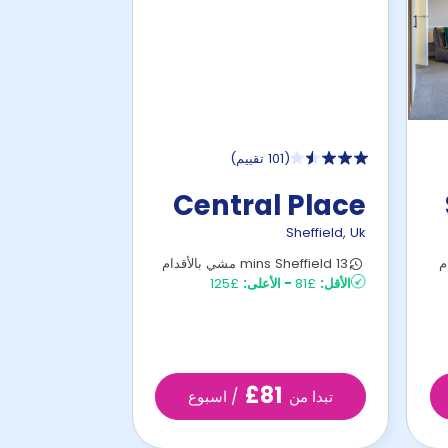
(
101 تقييم
)
Central Place
Sheffield
,
Uk
13 mins Sheffield مشي بالأقدام
الأقل:
£81
-
الأعلى:
£125
£81
تبدا من
/ اسبوع