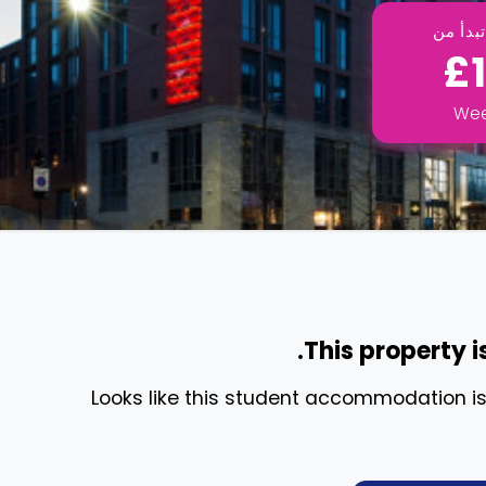
بدأ من
£
We
This property i
Looks like this student accommodation is