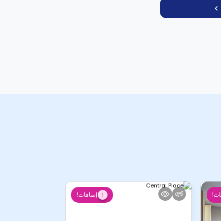
ات!
إضافات!
1