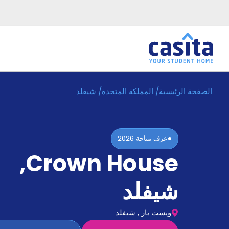
الصفحة الرئيسية
/
المملكة المتحدة
/
شيفلد
الرئيسية
عربي
GBP
دخول
غرف متاحة
2026
حجز
,
Crown House
السكن
من
نحن؟
شيفلد
المدونة
أخبر
أصدقائك
ويست بار , شيفلد
و