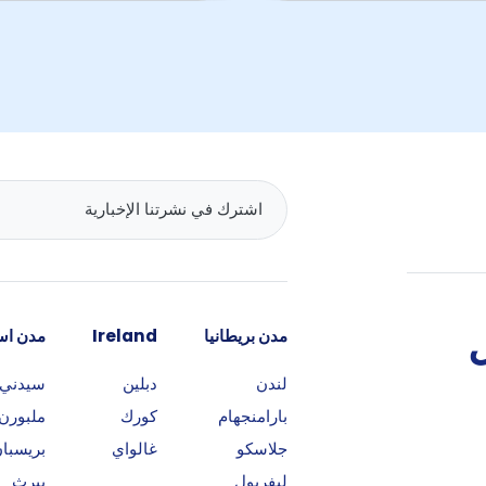
مدن بريطانيا
Ireland
مدن است
لندن
دبلين
سيدني
بارامنجهام
كورك
ملبورن
جلاسكو
غالواي
بريسبا
ليفربول
بيرث