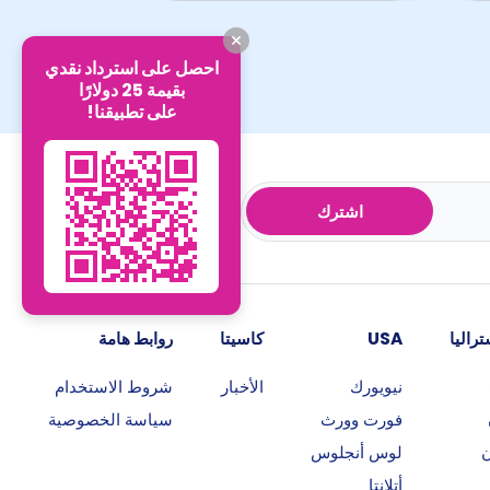
احصل على استرداد نقدي
بقيمة 25 دولارًا
على تطبيقنا!
اشترك
راليا
USA
كاسيتا
روابط هامة
نيويورك
الأخبار
شروط الاستخدام
فورت وورث
سياسة الخصوصية
ن
لوس أنجلوس
أتلانتا