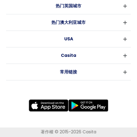
热门英国城市
伦敦
热门澳大利亚城市
伯明翰
悉尼
格拉斯哥
USA
墨尔本
利物浦
纽约
布里斯班
爱丁堡
Casita
沃斯堡
珀斯
曼彻斯特
消息
洛杉矶
阿德莱德
利兹
常用链接
亚特兰大
堪培拉
谢菲尔德
罗利
布里斯托
新奥尔良
卡迪夫
考文垂
莱斯特
布拉德福德
纽卡斯尔
著作權 © 2015-2026 Casita