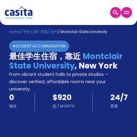
Home
ZH
USD
Home
/
学生公寓
/
美国
/
纽约
/
Montclair State University
登
STUDENT ACCOMMODATION
入
最佳学生住宿，靠近
Montclair
Booking
State University
,
New York
Accommodation
About
From vibrant student halls to private studios —
us
discover verified, affordable rooms near your
Blog
university.
Refer
0
$920
24/7
And
Become
Earn
物业
起
/
MONTH
客服
A
Partner
Help
and
Phone
Support