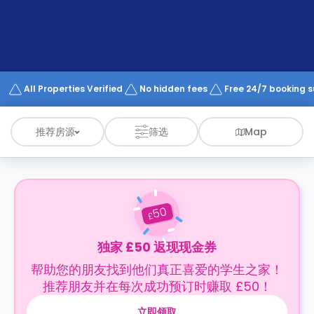
support
Contact
us
How
It
Works
FAQs
All Properties Verified
No hidden fees
Free 24/7 booking 
推荐房源
筛选
Map
50
£
独家 £50 返现现金券
帮助您的朋友找到他们真正喜爱的学生之家！
推荐朋友并在每次成功预订时赚取 £50！
立即领取