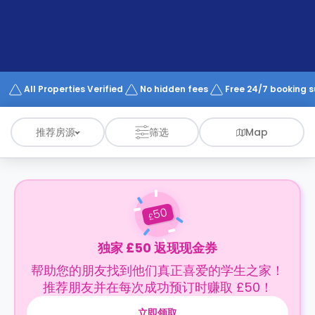
support
Contact
us
How
It
Works
FAQs
All Properties Verified
No hidden fees
Free 24/7 booking 
推荐房源
筛选
Map
50
£
独家 £50 返现现金券
帮助您的朋友找到他们真正喜爱的学生之家！
推荐朋友并在每次成功预订时赚取 £50！
立即领取