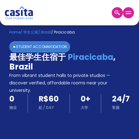
Home
ZH
BRL
Home
/
学生公寓
/
Brazil
/
Piracicaba
登
STUDENT ACCOMMODATION
入
最佳学生住宿于
Piracicaba
,
Booking
Brazil
Accommodation
About
From vibrant student halls to private studios —
us
discover verified, affordable rooms near your
Blog
university.
Refer
0
R$60
0
+
24/7
And
Become
Earn
物业
起
/
DAY
大学
客服
A
Partner
Help
and
Phone
Support