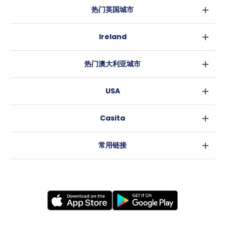
热门英国城市
伦敦
Ireland
伯明翰
都柏林
格拉斯哥
热门澳大利亚城市
科克
利物浦
悉尼
高威
爱丁堡
USA
墨尔本
曼彻斯特
纽约
布里斯班
利兹
Casita
沃斯堡
珀斯
谢菲尔德
消息
洛杉矶
阿德莱德
布里斯托
常用链接
亚特兰大
堪培拉
卡迪夫
罗利
考文垂
新奥尔良
莱斯特
布拉德福德
纽卡斯尔