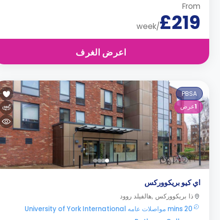
From
£219
/week
اعرض الغرف
PBSA
1
عرض
اي كيو بريكووركس
ذا بريكووركس ,هالفيلد روود
20 mins مواصلات عامه University of York International