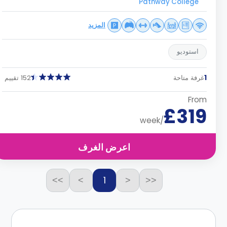
Pathway College
المزيد
استوديو
1
غرفة متاحة
152 تقييم
From
£319
/week
اعرض الغرف
1
>>
>
<
<<