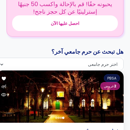
يحبونه حقًا! قم بالإحالة واكسب 50 جنيهًا
إسترلينيًا عن كل حجز ناجح!
احصل عليها الآن
هل تبحث عن حرم جامعي آخر؟
اختر حرم جامعى
PBSA
2
عروض