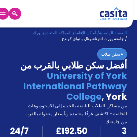
الرئيسية
عربي
GBP
الصفحة الرئيسية
/
أماكن الإقامة
/
المملكة المتحدة
/
يورك
/
جامعة يورك انترناشونال باثواى كولدج
دخول
سكن طلاب
أفضل سكن طلابي بالقرب من
حجز
السكن
University of York
من
International Pathway
نحن؟
المدونة
College
,
York
أخبر
أصدقائك
من مساكن الطلاب النابضة بالحياة إلى الاستوديوهات
و
الخاصة - اكتشف غرفًا معتمدة وبأسعار معقولة بالقرب
كن
اكسب
من جامعتك.
شريكا
24/7
£192.50
3
الدعم