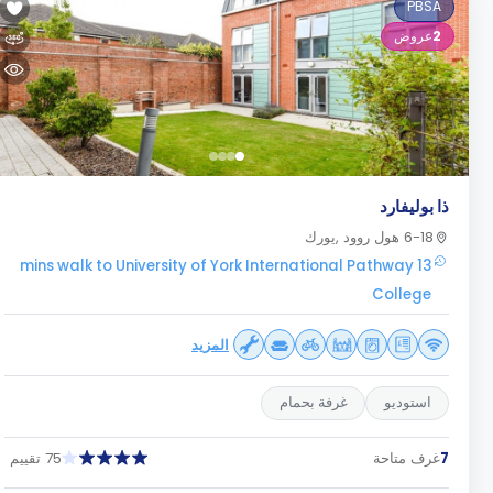
PBSA
2
عروض
ذا بوليفارد
6-18 هول روود ,يورك
13 mins walk to University of York International Pathway
College
المزيد
استوديو
غرفة بحمام
7
غرف متاحة
75 تقييم