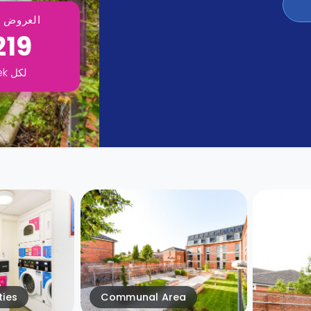
العروض ت
219
لكل
ek
ties
Communal Area