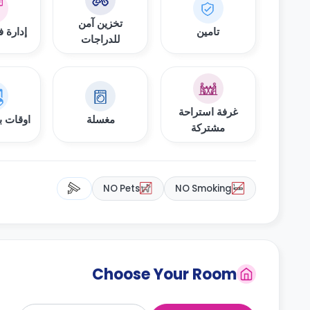
تخزين آمن
تامين
إدارة 
للدراجات
غرفة استراحة
مغسلة
اوقات ب
مشتركة
NO Pets
NO Smoking
Choose Your Room