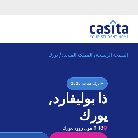
الصفحة الرئيسية
/
المملكة المتحدة
/
يورك
الرئيسية
عربي
GBP
دخول
غرف متاحة
2026
حجز
ذا بوليفارد
,
السكن
من
نحن؟
يورك
المدونة
أخبر
أصدقائك
6-18 هول روود ,يورك
و