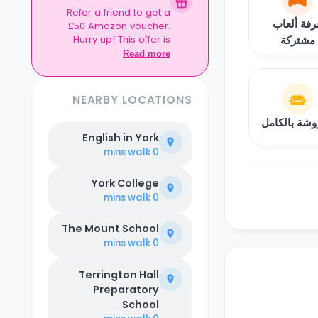
book together in
Refer a friend to get a
the same flat.
رفة ألعاب
£50 Amazon voucher.
The Timeline:
Lock
مشتركة
Hurry up! This offer is
it in before
06
exclusive to Casita.
.
September
2026
Read more
NEARBY LOCATIONS
شة بالكامل
English in York
walk
0 mins
York College
walk
0 mins
The Mount School
walk
0 mins
Terrington Hall
Preparatory
School