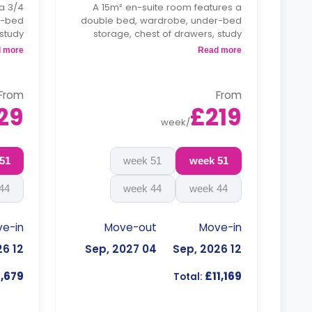
a 3/4
A 15m² en-suite room features a
r-bed
double bed, wardrobe, under-bed
 study
storage, chest of drawers, study
hared
space, private bathroom, shared
 more
Read more
 area.
kitchen, and living area.
ble
**Monthly installment is available
From
From
uest.
with surcharge**
29
£219
week
/
able
arge**
51 week
51 week
51 week
44 week
44 week
44 week
e-in
Move-out
Move-in
12 Sep, 2026
04 Sep, 2027
12 Sep, 2026
1,679
£11,169
Total: