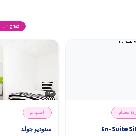
w → High
4
فة بحمام
استوديو
En-Suite Si
ستوديو جولد