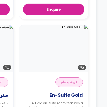
Enquire
3
3
غرفة بحمام
اس
En-Suite Gold
ستود
A 15m² en-suite room features a
شقه ست