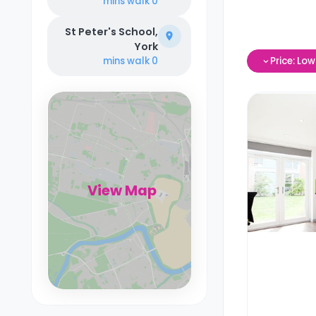
walk
0 mins
St Peter's School,
York
Price: Lo
walk
0 mins
View Map