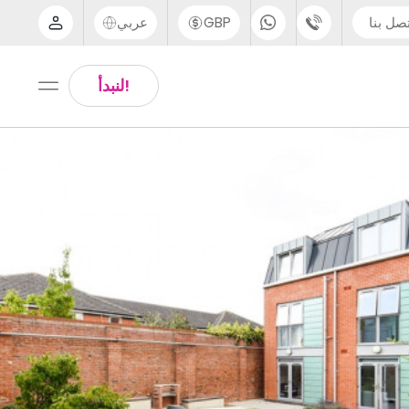
صل بنا
GBP
عربي
الدعم عبر الهاتف
Arabic
!لنبدأ
UK - +44 (0) 20 3871 8666
Chinese
IN - +91 (80) 3711 1326
English
US - +1 (646) 718 6172
Thai