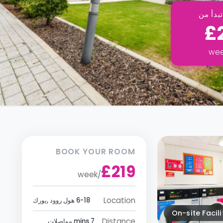
بدأ من
£
we
BOOK YOUR ROOM
£219
week
/
Location
6-18 هول روود ,يورك
On-site Facili
Distance
7 mins مواصلات