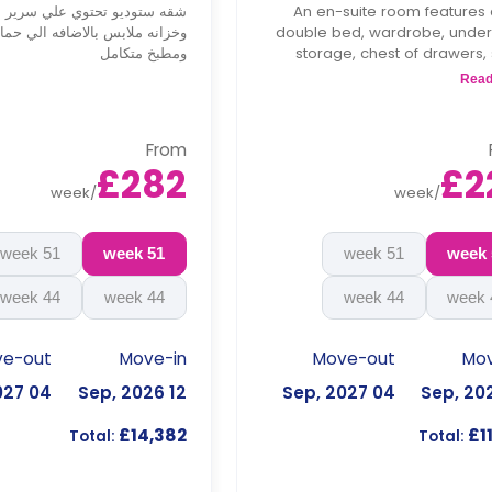
An en-suite room features 
شقه ستوديو تحتوي علي سرير 
double bed, wardrobe, unde
وخزانه ملابس بالاضافه الي حم
storage, chest of drawers,
ومطبخ متكامل
space, private bathroom, s
Read
kitchen, and living
**Accessible rooms are availa
From
on req
£282
£2
week
/
week
/
**Monthly installment is avail
with surch
51 week
51 week
51 week
44 week
44 week
44 week
ve-out
Move-in
Move-out
Mov
04 Sep, 2027
12 Sep, 2026
04 Sep, 2027
£14,382
£1
Total:
Total: