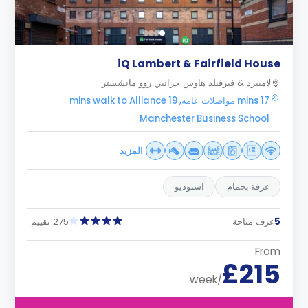
iQ Lambert & Fairfield House
لامبيرد & فيرفيلد هاوس جرانبي روو مانشستر
17 mins مواصلات عامه, 19 mins walk to Alliance
Manchester Business School
المزيد
غرفة بحمام
استوديو
5
غرف متاحة
275 تقييم
From
£215
/week