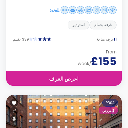
المزيد
غرفة بحمام
استوديو
11
غرف متاحة
339 تقييم
From
£155
/week
اعرض الغرف
PBSA
2
عروض