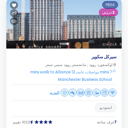
PBSA
2
عروض
سيركل سكوير
اوكسفورد روود , مانشستر روود سيتي سنتر
7 mins مواصلات عامه, 12 mins walk to Alliance
Manchester Business School
المزيد
استوديو
7
غرف متاحة
1022 تقييم