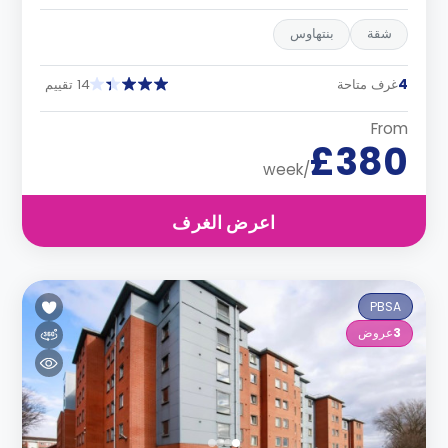
شقة
بنتهاوس
4
غرف متاحة
14 تقييم
From
£380
/week
اعرض الغرف
PBSA
3
عروض