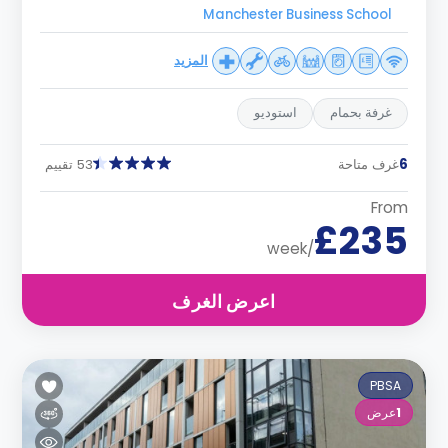
Manchester Business School
المزيد
غرفة بحمام
استوديو
6
غرف متاحة
53 تقييم
From
£235
/week
اعرض الغرف
PBSA
1
عرض