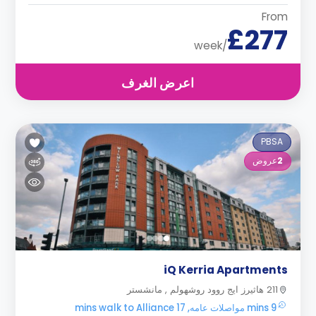
From
£277
/week
اعرض الغرف
PBSA
2
عروض
iQ Kerria Apartments
211 هاثيرز ايج روود روشهولم , مانشستر
9 mins مواصلات عامه, 17 mins walk to Alliance