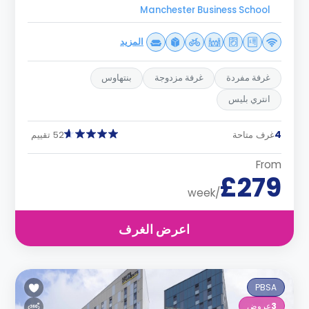
Manchester Business School
المزيد
غرفة مفردة
غرفة مزدوجة
بنتهاوس
انتري بليس
4
غرف متاحة
52 تقييم
From
£279
/week
اعرض الغرف
PBSA
3
عروض