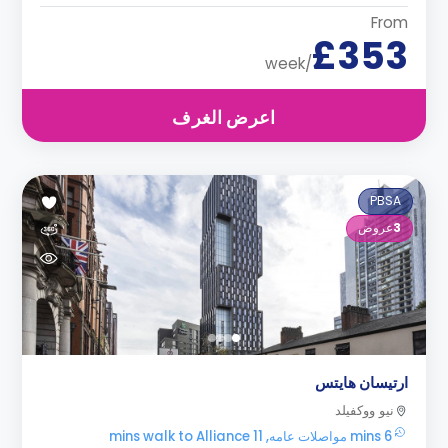
From
£353
/week
اعرض الغرف
PBSA
3
عروض
ارتيسان هايتس
نيو ووكفيلد
6 mins مواصلات عامه, 11 mins walk to Alliance