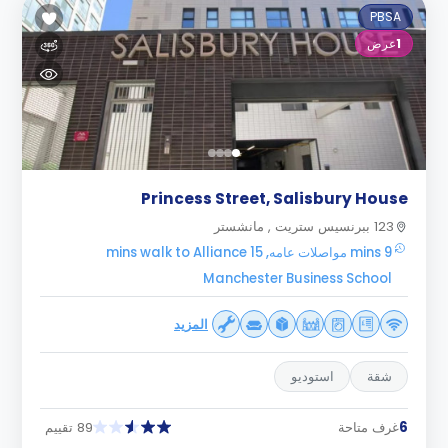
PBSA
1
عرض
Princess Street, Salisbury House
123 ببرنسيس ستريت , مانشستر
9 mins مواصلات عامه, 15 mins walk to Alliance
Manchester Business School
المزيد
شقة
استوديو
6
غرف متاحة
89 تقييم