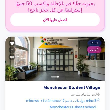
يحبونه حقًا! قم بالإحالة واكسب 50 جنيهًا
إسترلينيًا عن كل حجز ناجح!
احصل عليها الآن
PBSA
1
عرض
Manchester Student Village
لوير شاثهام ستريت
8 mins مواصلات عامه, 12 mins walk to Alliance
Manchester Business School