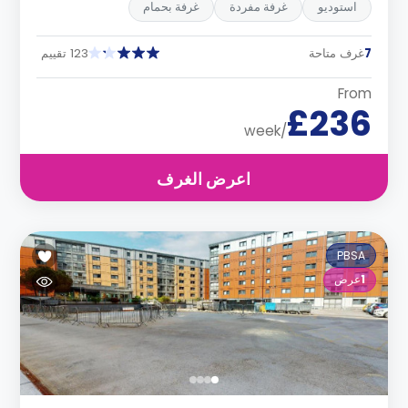
استوديو
غرفة مفردة
غرفة بحمام
7
غرف متاحة
123 تقييم
From
£236
/week
اعرض الغرف
PBSA
1
عرض