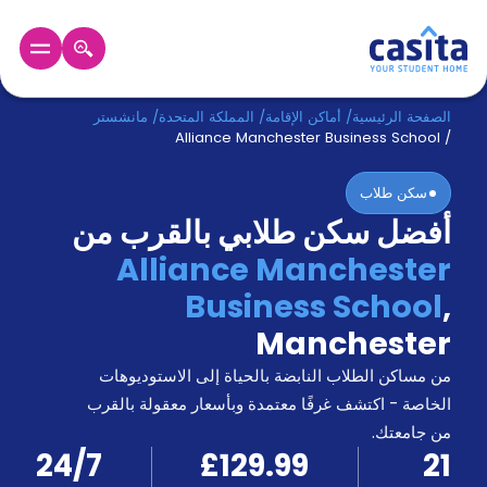
الرئيسية
عربي
GBP
الصفحة الرئيسية
/
أماكن الإقامة
/
المملكة المتحدة
/
مانشستر
Alliance Manchester Business School
/
دخول
سكن طلاب
أفضل سكن طلابي بالقرب من
حجز
السكن
Alliance Manchester
من
Business School
,
نحن؟
المدونة
Manchester
أخبر
أصدقائك
من مساكن الطلاب النابضة بالحياة إلى الاستوديوهات
و
الخاصة - اكتشف غرفًا معتمدة وبأسعار معقولة بالقرب
كن
اكسب
من جامعتك.
شريكا
24/7
£129.99
21
الدعم