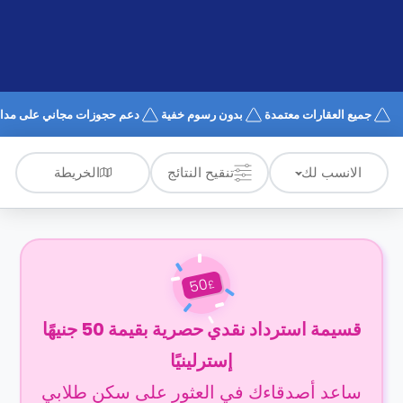
الدعم
و
عبر
المساعدة
الهاتف
اتصل
بنا
كيف
جميع العقارات معتمدة
بدون رسوم خفية
دعم حجوزات مجاني على مدار 4/7
تعمل؟
الأسئلة
الشائعة
الخريطة
الانسب لك
تنقيح النتائج
50
£
قسيمة استرداد نقدي حصرية بقيمة 50 جنيهًا
إسترلينيًا
ساعد أصدقاءك في العثور على سكن طلابي