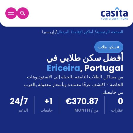
الرئيسية
عربي
EUR
الصفحة الرئيسية
/
أماكن الإقامة
/
البرتغال
/
إريسيرا
سكن طلاب
دخول
أفضل سكن طلابي في
حجز
Ericeira
,
Portugal
السكن
من
من مساكن الطلاب النابضة بالحياة إلى الاستوديوهات
نحن؟
الخاصة - اكتشف غرفًا معتمدة وبأسعار معقولة بالقرب
المدونة
من جامعتك.
أخبر
24/7
+
1
€370.87
0
أصدقائك
و
عقارات
من
/
MONTH
جامعات
الدعم
كن
اكسب
شريكا
الدعم