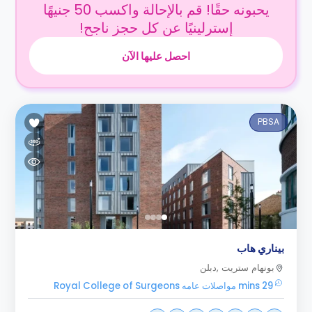
يحبونه حقًا! قم بالإحالة واكسب 50 جنيهًا
إسترلينيًا عن كل حجز ناجح!
احصل عليها الآن
PBSA
بيناري هاب
بونهام ستريت ,دبلن
29 mins مواصلات عامه Royal College of Surgeons