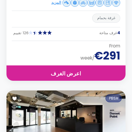
المزيد
غرفة بحمام
4
غرف متاحة
126 تقييم
From
€291
/week
اعرض الغرف
PBSA