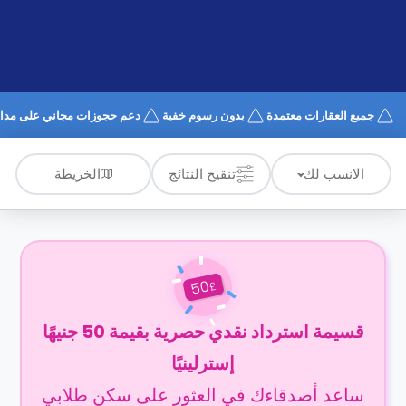
الدعم
و
عبر
المساعدة
الهاتف
اتصل
بنا
كيف
جميع العقارات معتمدة
بدون رسوم خفية
دعم حجوزات مجاني على مدار 4/7
تعمل؟
الأسئلة
الشائعة
الخريطة
الانسب لك
تنقيح النتائج
50
£
قسيمة استرداد نقدي حصرية بقيمة 50 جنيهًا
إسترلينيًا
ساعد أصدقاءك في العثور على سكن طلابي