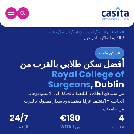
الرئيسية
عربي
EUR
الصفحة الرئيسية
/
أماكن الإقامة
/
ايرلندا
/
دبلين
/
الكلية الملكية للجراحين
دخول
سكن طلاب
أفضل سكن طلابي بالقرب من
حجز
السكن
Royal College of
من
Surgeons
,
Dublin
نحن؟
المدونة
من مساكن الطلاب النابضة بالحياة إلى الاستوديوهات
أخبر
أصدقائك
الخاصة - اكتشف غرفًا معتمدة وبأسعار معقولة بالقرب
و
من جامعتك.
كن
اكسب
24/7
€180
4
شريكا
عقارات
من
/
WEEK
الدعم
الدعم