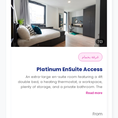
7
غرفة بحمام
Platinum EnSuite Access
An extra-large en-suite room featuring a 4ft
double bed, a heating thermostat, a workspace,
plenty of storage, and a private bathroom. The
kitchen/living area is shared.
Read more
From