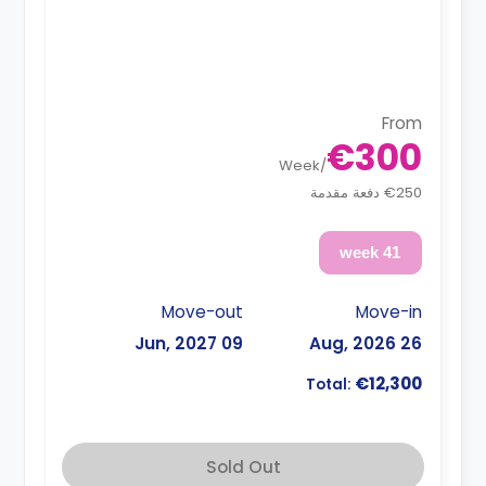
From
€300
Week
/
€250 دفعة مقدمة
41 week
Move-out
Move-in
09 Jun, 2027
26 Aug, 2026
€12,300
Total:
Sold Out