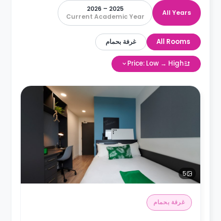
2025 – 2026
All Years
Current Academic Year
All Rooms
غرفة بحمام
Price: Low → High
5
غرفة بحمام