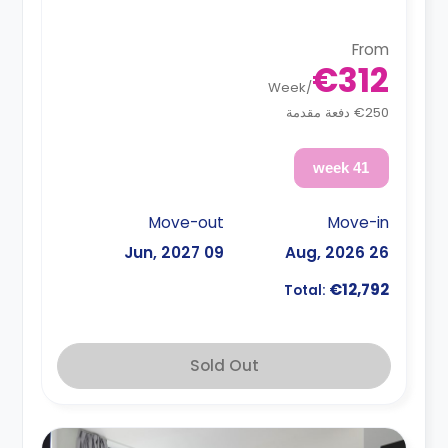
From
€312
Week
/
€250 دفعة مقدمة
41 week
Move-out
Move-in
09 Jun, 2027
26 Aug, 2026
€12,792
Total:
Sold Out