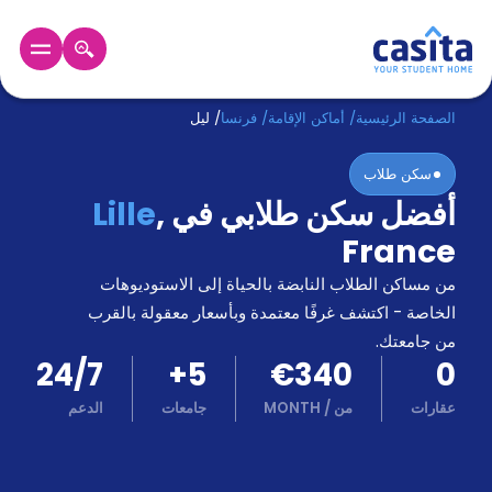
الرئيسية
عربي
EUR
الصفحة الرئيسية
/
أماكن الإقامة
/
فرنسا
/
ليل
سكن طلاب
دخول
أفضل سكن طلابي في
,
Lille
حجز
France
السكن
من
من مساكن الطلاب النابضة بالحياة إلى الاستوديوهات
نحن؟
الخاصة - اكتشف غرفًا معتمدة وبأسعار معقولة بالقرب
المدونة
من جامعتك.
أخبر
24/7
+
5
€340
0
أصدقائك
و
عقارات
من
/
MONTH
جامعات
الدعم
كن
اكسب
شريكا
الدعم