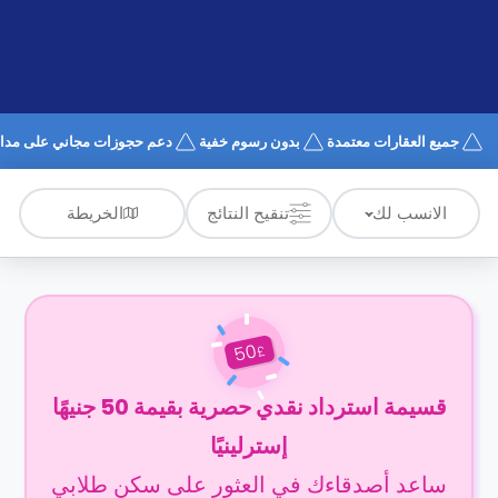
الدعم
و
عبر
المساعدة
الهاتف
اتصل
بنا
كيف
جميع العقارات معتمدة
بدون رسوم خفية
دعم حجوزات مجاني على مدار 4/7
تعمل؟
الأسئلة
الشائعة
الخريطة
الانسب لك
تنقيح النتائج
50
£
قسيمة استرداد نقدي حصرية بقيمة 50 جنيهًا
إسترلينيًا
ساعد أصدقاءك في العثور على سكن طلابي