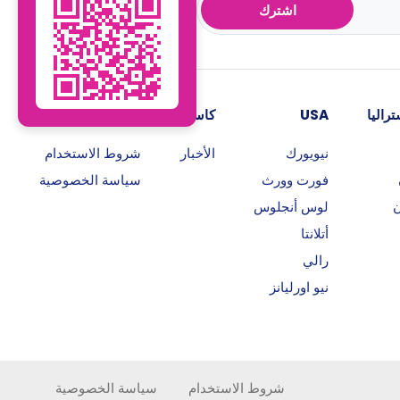
اشترك
راليا
USA
كاسيتا
روابط هامة
نيويورك
الأخبار
شروط الاستخدام
فورت وورث
سياسة الخصوصية
ن
لوس أنجلوس
أتلانتا
رالي
نيو اورليانز
شروط الاستخدام
سياسة الخصوصية