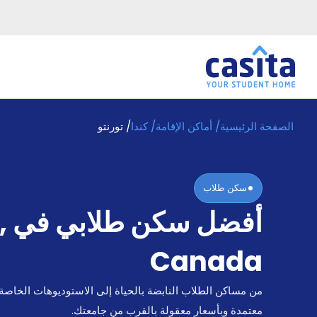
الصفحة الرئيسية
/
أماكن الإقامة
/
كندا
/
تورنتو
الرئيسية
عربي
CAD
دخول
سكن طلاب
حجز
أفضل سكن طلابي في
,
السكن
من
نحن؟
Canada
المدونة
أخبر
من مساكن الطلاب النابضة بالحياة إلى الاستوديوهات الخاصة
أصدقائك
و
معتمدة وبأسعار معقولة بالقرب من جامعتك.