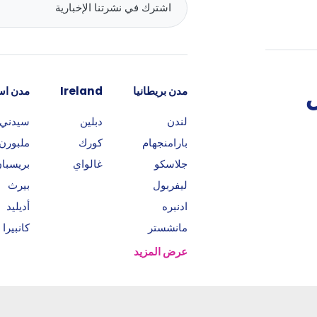
مدن بريطانيا
Ireland
مدن است
لندن
دبلين
سيدني
بارامنجهام
كورك
ملبورن
جلاسكو
غالواي
بريسبا
ليفربول
بيرث
ادنبره
أديليد
مانشستر
كانبيرا
عرض المزيد