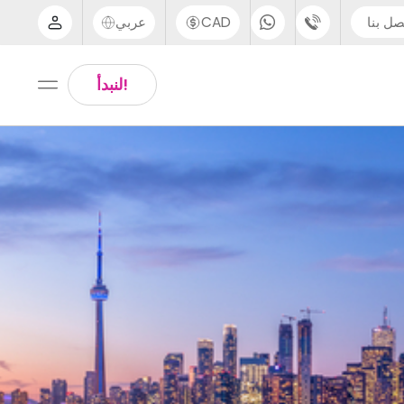
صل بنا
CAD
عربي
الدعم عبر الهاتف
Arabic
!لنبدأ
UK - +44 (0) 20 3871 8666
Chinese
IN - +91 (80) 3711 1326
English
US - +1 (646) 718 6172
Thai