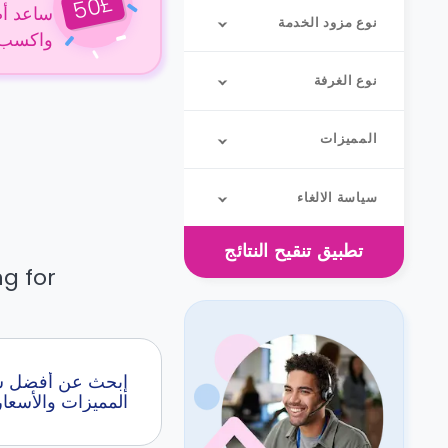
£
50
ساعد أص
نوع مزود الخدمة
واكسب 50 جنيهًا إسترلينيًا عن كل حجز
نوع الغرفة
المميزات
سياسة الالغاء
تطبيق
تنقيح النتائج
g for.
المميزات والأسعار