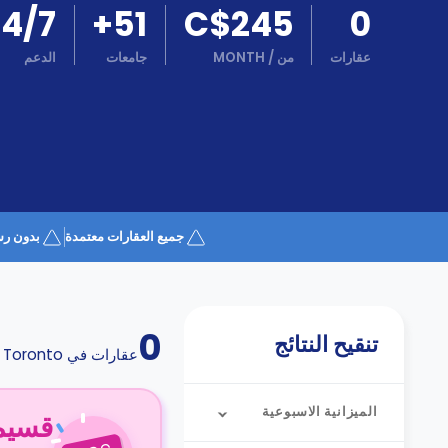
كن
24/7
+
51
C$245
0
اكسب
شريكا
عقارات
من
/
MONTH
جامعات
الدعم
الدعم
الدعم
و
عبر
المساعدة
الهاتف
اتصل
بنا
كيف
تعمل؟
الأسئلة
جميع العقارات معتمدة
بدون رس
الشائعة
0
تنقيح النتائج
عقارات في
Toronto
الميزانية الاسبوعية
قسيمة ا