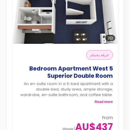
2
غرفة بحمام
5 Bedroom Apartment West
Superior Double Room
An en-suite room in a 5-bed apartment with a
double bed, study area, ample storage,
wardrobe, en-suite bathroom, and coffee table.
The kitchen and dining area are shared.
Read more
From
AU$437
Week
/