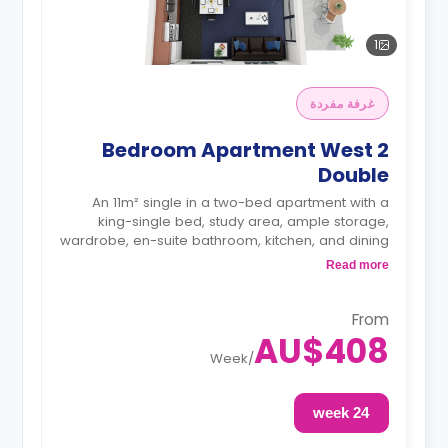
1
غرفة مفردة
2 Bedroom Apartment West
Double
An 11m² single in a two-bed apartment with a
king-single bed, study area, ample storage,
wardrobe, en-suite bathroom, kitchen, and dining
area are shared.
Read more
From
AU$408
Week
/
24 week