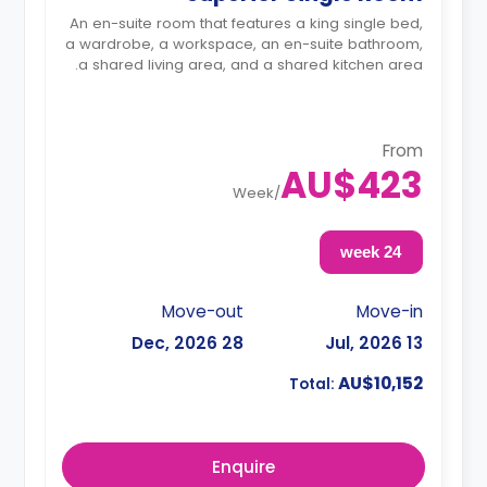
An en-suite room that features a king single bed,
a wardrobe, a workspace, an en-suite bathroom,
a shared living area, and a shared kitchen area.
From
AU$423
Week
/
24 week
Move-out
Move-in
28 Dec, 2026
13 Jul, 2026
AU$10,152
Total:
Enquire