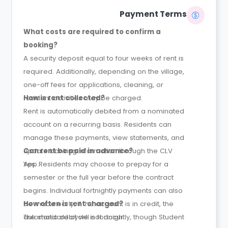
Payment Terms
What costs are required to confirm a
booking?
A security deposit equal to four weeks of rent is
required. Additionally, depending on the village,
one-off fees for applications, cleaning, or
resident activities may be charged.
How is rent collected?
Rent is automatically debited from a nominated
account on a recurring basis. Residents can
manage these payments, view statements, and
update banking information through the CLV
Can rent be paid in advance?
App.
Yes. Residents may choose to prepay for a
semester or the full year before the contract
begins. Individual fortnightly payments can also
be made early; if the account is in credit, the
How often is rent charged?
automatic debit will not occur.
The standard cycle is fortnightly, though Student