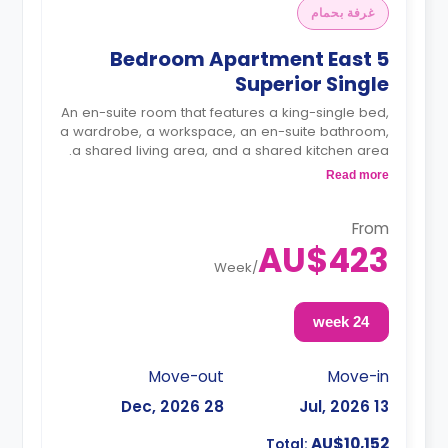
غرفة بحمام
5 Bedroom Apartment East
Superior Single
An en-suite room that features a king-single bed,
a wardrobe, a workspace, an en-suite bathroom,
a shared living area, and a shared kitchen area.
The room comes with an air conditioner.
Read more
From
AU$423
Week
/
24 week
Move-out
Move-in
28 Dec, 2026
13 Jul, 2026
AU$10,152
Total: