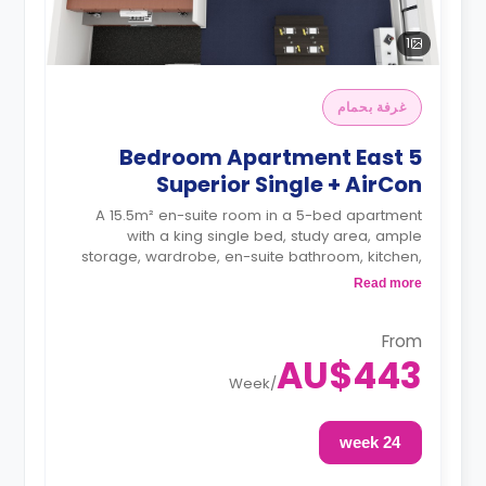
1
غرفة بحمام
5 Bedroom Apartment East
Superior Single + AirCon
A 15.5m² en-suite room in a 5-bed apartment
with a king single bed, study area, ample
storage, wardrobe, en-suite bathroom, kitchen,
and dining area are shared.
Read more
From
AU$443
Week
/
24 week