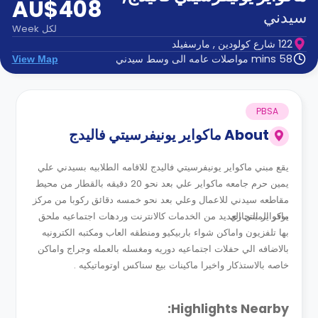
AU$408
الدعم
و
سيدني
عبر
المساعدة
لكل
Week
الهاتف
122 شارع كولودين , مارسفيلد
اتصل
58 mins مواصلات عامه الى وسط سيدني
View Map
بنا
كيف
تعمل؟
الأسئلة
PBSA
الشائعة
About
ماكواير يونيفرسيتي فاليدج
يقع مبني ماكواير يونيفرسيتي فاليدج للاقامه الطلابيه بسيدني علي
يمين حرم جامعه ماكواير علي بعد نحو 20 دقيقه بالقطار من محيط
مقاطعه سيدني للاعمال وعلي بعد نحو خمسه دقائق ركوبا من مركز
ماكواير التجاري .
يوفر المبني العديد من الخدمات كالانترنت وردهات اجتماعيه ملحق
بها تلفزيون واماكن شواء باربيكيو ومنطقه العاب ومكتبه الكترونيه
بالاضافه الي حفلات اجتماعيه دوريه ومغسله بالعمله وجراج واماكن
خاصه بالاستذكار واخيرا ماكينات بيع سناكس اوتوماتيكيه .
Highlights Nearby: