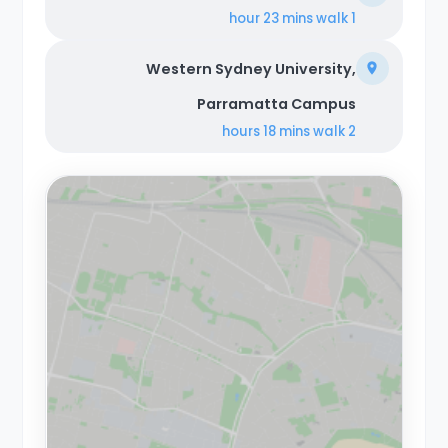
walk
1 hour 23 mins
Western Sydney University,
Parramatta Campus
walk
2 hours 18 mins