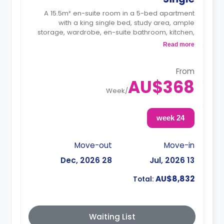
A 15.5m² en-suite room in a 5-bed apartment
with a king single bed, study area, ample
storage, wardrobe, en-suite bathroom, kitchen,
and dining area are shared.
Read more
From
AU$368
Week
/
24 week
Move-out
Move-in
28 Dec, 2026
13 Jul, 2026
AU$8,832
Total:
Waiting List