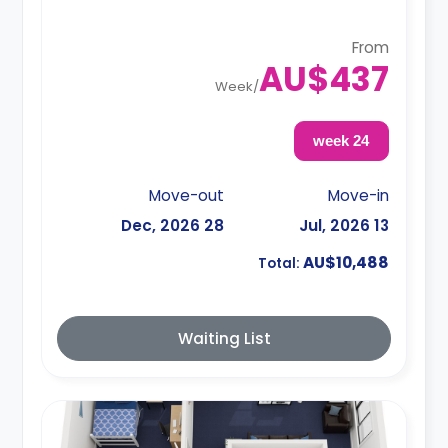
shared.
From
AU$437
Week
/
24 week
Move-out
Move-in
28 Dec, 2026
13 Jul, 2026
AU$10,488
Total:
Waiting List