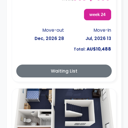
24 week
Move-out
Move-in
28 Dec, 2026
13 Jul, 2026
AU$10,488
Total:
Waiting List