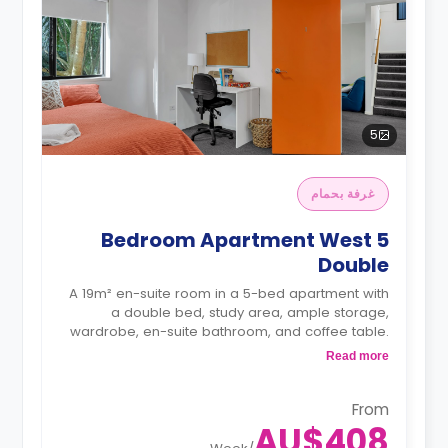
5
غرفة بحمام
5 Bedroom Apartment West
Double
A 19m² en-suite room in a 5-bed apartment with
a double bed, study area, ample storage,
wardrobe, en-suite bathroom, and coffee table.
The kitchen and dining area are shared.
Read more
From
AU$408