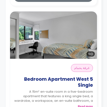
5
غرفة بحمام
5 Bedroom Apartment West
Single
A 15m² en-suite room in a five-bedroom
apartment that features a king single bed, a
wardrobe, a workspace, an en-suite bathroom, a
shared living area, and a shared kitchen area.
Read more