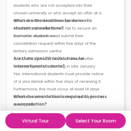
students who are not accepted into their
chosen university or who accept an offer at a
different institution. It also applies to
What are the deadlines for domestic
international students who fail to secure an
student cancellations?
Australian student visa.
Domestic students must submit their
cancellation request within five days of the
tertiary admission centre
(UAC/VTAC/QTAC/TISC) Main Round offer
Are there specific restrictions for
release, typically occurring in late January.
international students?
Yes. International students must provide notice
of a visa denial within five days of receiving it.
Furthermore, this must occur at least 14 days
before the contract start date to qualify for the
What documentation is required to process
exemption.
a cancellation?
The resident must provide written notice via
email along with official evidence, such as a
Virtual Tour
Select Your Room
letter of rejection from the university or