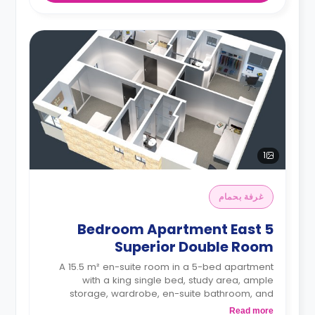
1
غرفة بحمام
5 Bedroom Apartment East
Superior Double Room
A 15.5 m² en-suite room in a 5-bed apartment
with a king single bed, study area, ample
storage, wardrobe, en-suite bathroom, and
coffee table. The kitchen and dining area are
Read more