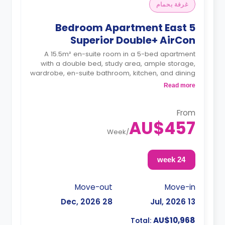
غرفة بحمام
5 Bedroom Apartment East
Superior Double+ AirCon
A 15.5m² en-suite room in a 5-bed apartment
with a double bed, study area, ample storage,
wardrobe, en-suite bathroom, kitchen, and dining
area are shared.
Read more
From
AU$457
Week
/
24 week
Move-out
Move-in
28 Dec, 2026
13 Jul, 2026
AU$10,968
Total: