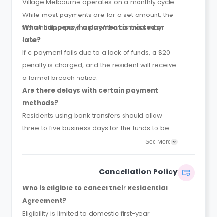
Village Melbourne operates on a monthly cycle.
While most payments are for a set amount, the
first and final payments of the contract may
What happens if a payment is missed or
differ.
late?
If a payment fails due to a lack of funds, a $20
penalty is charged, and the resident will receive
a formal breach notice.
Are there delays with certain payment
methods?
Residents using bank transfers should allow
three to five business days for the funds to be
reconciled and reflected in their account
See More
balance.
Cancellation Policy
Who is eligible to cancel their Residential
Agreement?
Eligibility is limited to domestic first-year