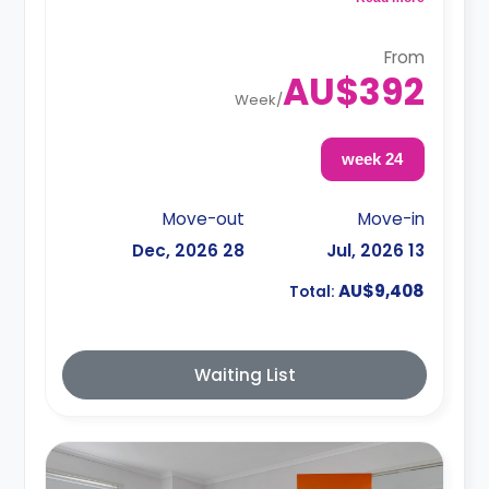
From
AU$392
Week
/
24 week
Move-out
Move-in
28 Dec, 2026
13 Jul, 2026
AU$9,408
Total:
Waiting List