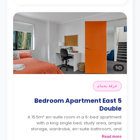
5
غرفة بحمام
5 Bedroom Apartment East
Double
A 15.5m² en-suite room in a 5-bed apartment
with a king single bed, study area, ample
storage, wardrobe, en-suite bathroom, and
coffee table. The kitchen and dining area are
Read more