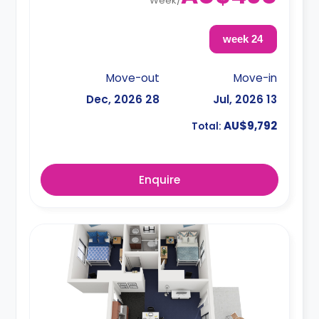
Week
/
24 week
Move-out
Move-in
28 Dec, 2026
13 Jul, 2026
AU$9,792
Total:
Enquire