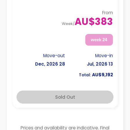
shared.
From
AU$383
Week
/
24 week
Move-out
Move-in
28 Dec, 2026
13 Jul, 2026
AU$9,192
Total:
Sold Out
Prices and availability are indicative. Final