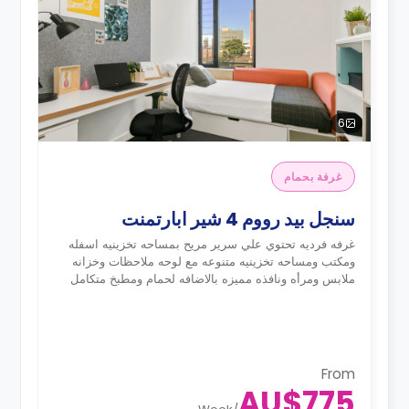
6
غرفة بحمام
سنجل بيد رووم 4 شير ابارتمنت
غرفه فرديه تحتوي علي سرير مريح بمساحه تخزينيه اسفله
ومكتب ومساحه تخزينيه متنوعه مع لوحه ملاحظات وخزانه
ملابس ومرأه ونافذه مميزه بالاضافه لحمام ومطبخ متكامل
From
AU$775