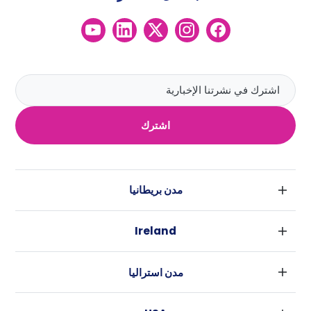
اشترك
مدن بريطانيا
لندن
Ireland
بارامنجهام
دبلين
جلاسكو
مدن استراليا
كورك
ليفربول
سيدني
غالواي
ادنبره