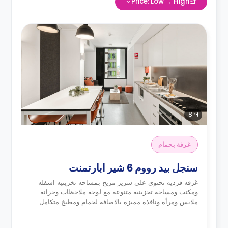
Price: Low → High
8
غرفة بحمام
سنجل بيد رووم 6 شير ابارتمنت
غرفه فرديه تحتوي علي سرير مريح بمساحه تخزينيه اسفله
ومكتب ومساحه تخزينيه متنوعه مع لوحه ملاحظات وخزانه
ملابس ومرأه ونافذه مميزه بالاضافه لحمام ومطبخ متكامل