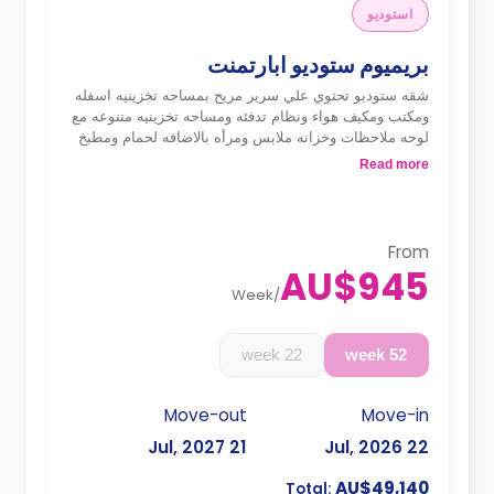
استوديو
بريميوم ستوديو ابارتمنت
شقه ستوديو تحتوي علي سرير مريح بمساحه تخزينيه اسفله
ومكتب ومكيف هواء ونظام تدفئه ومساحه تخزينيه متنوعه مع
لوحه ملاحظات وخزانه ملابس ومرأه بالاضافه لحمام ومطبخ
متكامل
Read more
From
AU$945
Week
/
22 week
52 week
Move-out
Move-in
21 Jul, 2027
22 Jul, 2026
AU$49,140
Total: