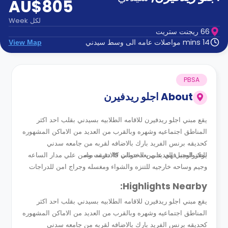
AU$805
الدعم
و
عبر
المساعدة
لكل
Week
الهاتف
66 ريجنت ستريت
اتصل
14 mins مواصلات عامه الى وسط سيدني
View Map
بنا
كيف
تعمل؟
الأسئلة
PBSA
الشائعة
About
اجلو ريدفيرن
يقع مبني اجلو ريدفيرن للاقامه الطلابيه بسيدني بقلب احد اكثر
المناطق اجتماعيه وشهره وبالقرب من العديد من الاماكن المشهوره
كحديقه برنس الفريد بارك بالاضافه لقربه من جامعه سدني
للتكنولوجيا فهي علي بعد حوالي 19 دقيقه منه
يوفر المبني العديد من الخدمات كالانترنت وامن علي مدار الساعه
وجيم وساحه خارجيه للتنزه والشواء ومغسله وجراج امن للدراجات
Highlights Nearby:
يقع مبني اجلو ريدفيرن للاقامه الطلابيه بسيدني بقلب احد اكثر
المناطق اجتماعيه وشهره وبالقرب من العديد من الاماكن المشهوره
كحديقه برنس الفريد بارك بالاضافه لقربه من جامعه سدني