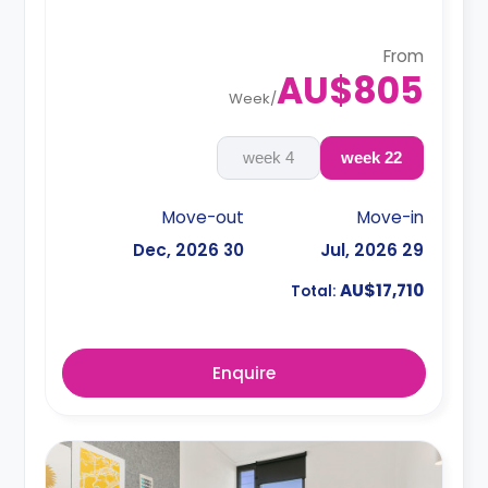
From
AU$805
Week
/
4 week
22 week
Move-out
Move-in
30 Dec, 2026
29 Jul, 2026
AU$17,710
Total:
Enquire