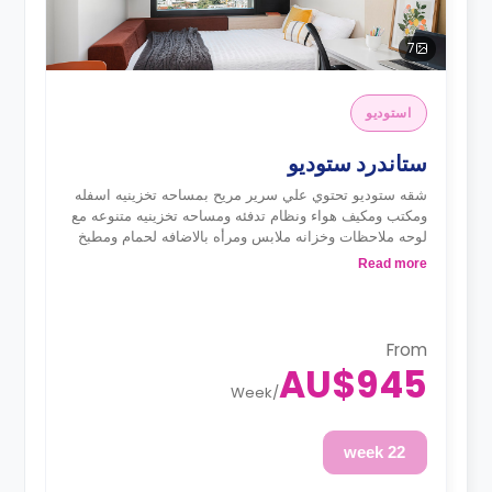
7
استوديو
ستاندرد ستوديو
شقه ستوديو تحتوي علي سرير مريح بمساحه تخزينيه اسفله
ومكتب ومكيف هواء ونظام تدفئه ومساحه تخزينيه متنوعه مع
لوحه ملاحظات وخزانه ملابس ومرأه بالاضافه لحمام ومطبخ
متكامل
Read more
From
AU$945
Week
/
22 week