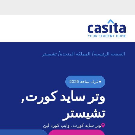
الصفحة الرئيسية
/
المملكة المتحدة
/
تشيستر
الرئيسية
عربي
GBP
دخول
غرف متاحة
2026
حجز
وتر سايد كورت
,
السكن
من
نحن؟
تشيستر
المدونة
أخبر
أصدقائك
وتر سايد كورت , وايب كورد لين
و