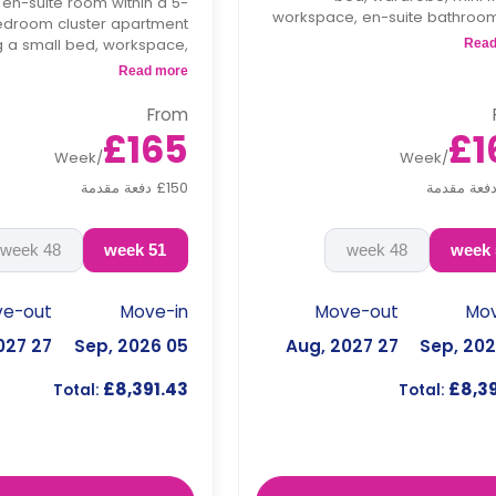
 en-suite room within a 5-
workspace, en-suite bathroo
droom cluster apartment
access to a shared kitche
g a small bed, workspace,
Read
shared lounge 
ite bathroom, mini-fridge,
Read more
itchen and shared lounge
area.
From
£165
£1
Week
/
Week
/
£150 دفعة مقدمة
48 week
51 week
48 week
ve-out
Move-in
Move-out
Mov
27 Aug, 2027
05 Sep, 2026
27 Aug, 2027
£8,391.43
£8,39
Total:
Total: