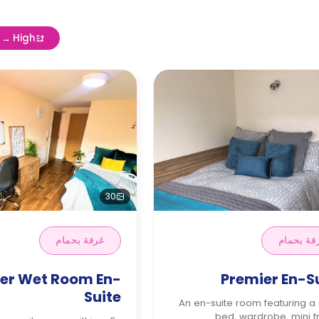
w → High
30
فة بحمام
غرفة بحمام
er Wet Room En-
Premier En-S
Suite
An en-suite room featuring a
bed, wardrobe, mini f