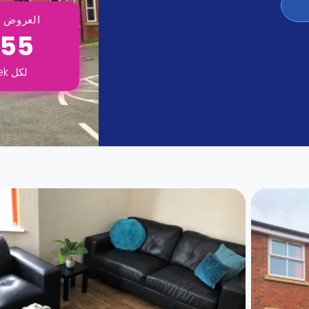
العروض ت
155
لكل
ek