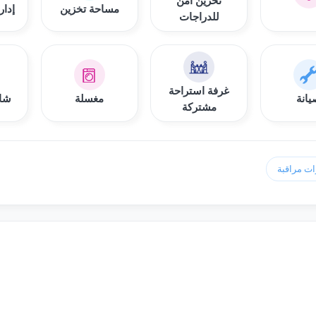
تخزين آمن
مساحة تخزين
إدار
للدراجات
غرفة استراحة
انة
مغسلة
شام
مشتركة