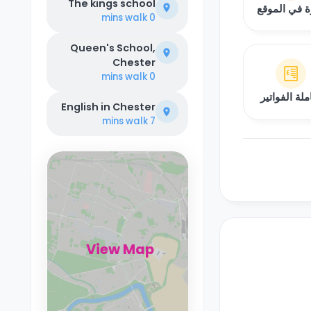
The kings school
ة في الموقع
walk
0 mins
Queen's School,
Chester
walk
0 mins
لة الفواتير
English in Chester
walk
7 mins
View Map