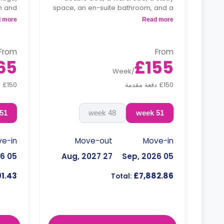
m and
space, an en-suite bathroom, and a
n and
kitchen.
 more
Read more
area.
From
From
65
£155
Week
/
£150 دفعة مقدمة
£150 دفعة مقدمة
51 week
48 week
51 week
e-in
Move-out
Move-in
05 Sep, 2026
27 Aug, 2027
05 Sep, 2026
1.43
£7,882.86
Total: