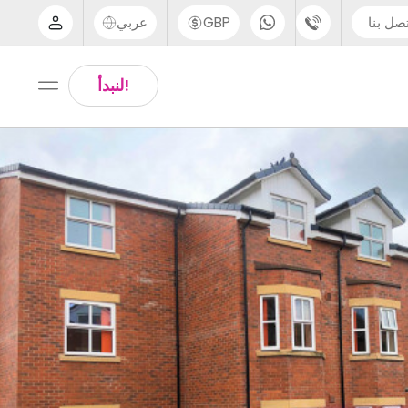
صل بنا
GBP
عربي
الدعم عبر الهاتف
Arabic
!لنبدأ
UK - +44 (0) 20 3871 8666
Chinese
IN - +91 (80) 3711 1326
English
US - +1 (646) 718 6172
Thai