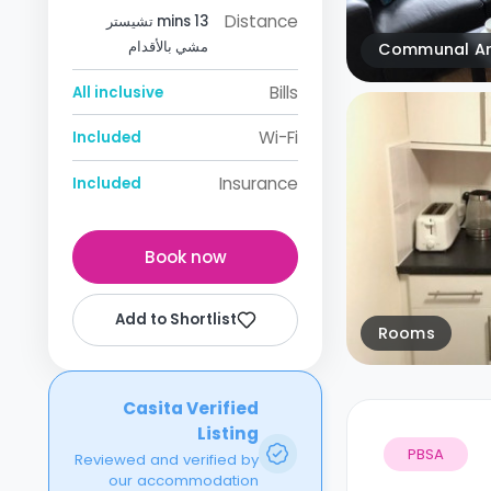
Distance
13 mins تشيستر
مشي بالأقدام
Communal A
Bills
All inclusive
Wi-Fi
Included
Insurance
Included
Book now
Add to Shortlist
Rooms
Casita Verified
Listing
PBSA
Reviewed and verified by
our accommodation