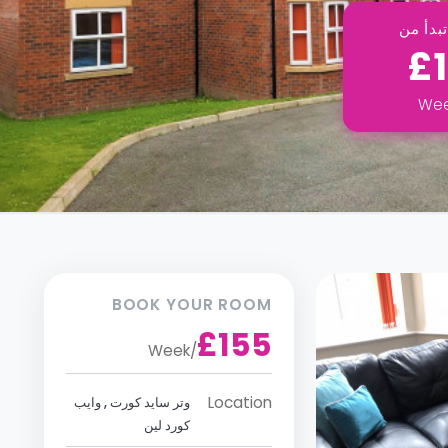
بدأ من
£
We
BOOK YOUR ROOM
£155
Week
/
Location
وتر سايد كورت , وايب
كورد لين