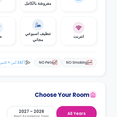
مفروشة بالكامل
تنظيف اسبوعي
انترنت
صي
مجاني
NO Smoking
NO Pets
24/7 أمن + كاميرات مراقبة
Choose Your Room
2026 – 2027
All Years
Next Academic Year