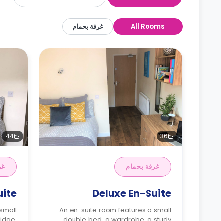
All Rooms
غرفة بحمام
44
36
غرفة بحمام
غر
uite
Deluxe En-Suite
 small
An en-suite room features a small
ridge,
double bed, a wardrobe, a study