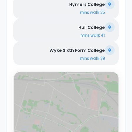
Hymers College
walk
35 mins
Hull College
walk
41 mins
Wyke Sixth Form College
walk
39 mins