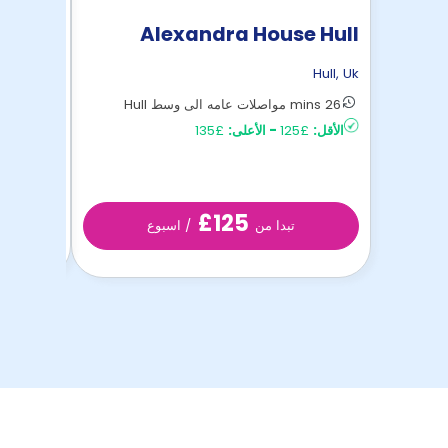
 Grove
Alexandra House Hull
Hull
,
Uk
Hull
,
Uk
26 mins مواصلات عامه الى وسط Hull
24 mins مواصلات عامه الى وسط Hull
الأقل:
£125
-
الأعلى:
£135
الأقل:
£120
£125
تبدا من
/ اسبوع