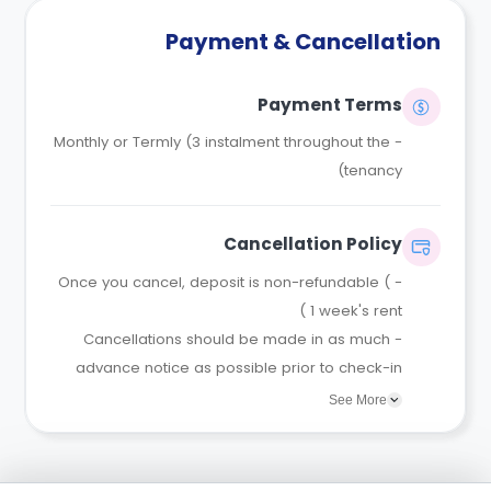
Payment & Cancellation
Payment Terms
Monthly or Termly (3 instalment throughout the
-
tenancy)
Cancellation Policy
- Once you cancel, deposit is non-refundable (
1 week's rent )
- Cancellations should be made in as much
advance notice as possible prior to check-in
date in order to resell the room.
See More