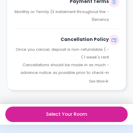
Payment Terms
Monthly or Termly (3 instalment throughout the
-
tenancy)
Cancellation Policy
- Once you cancel, deposit is non-refundable (
1 week's rent )
- Cancellations should be made in as much
advance notice as possible prior to check-in
date in order to resell the room.
See More
Select Your Room