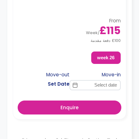
From
£115
Week
/
£100 دفعة مقدمة
26 week
Move-out
Move-in
Set Date
Enquire