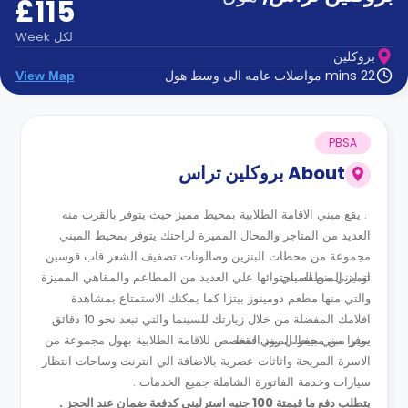
£115
الدعم
و
عبر
المساعدة
لكل
Week
الهاتف
بروكلين
اتصل
22 mins مواصلات عامه الى وسط هول
View Map
بنا
كيف
تعمل؟
الأسئلة
PBSA
الشائعة
About
بروكلين تراس
. يقع مبني الاقامة الطلابية بمحيط مميز حيث يتوفر بالقرب منه
العديد من المتاجر والمحال المميزة لراحتك يتوفر بمحيط المبني
مجموعة من محطات البنزين وصالونات تصفيف الشعر قاب قوسين
او ادني من المبني .
تتميز المنطقه باحتوائها علي العديد من المطاعم والمقاهي المميزة
والتي منها مطعم دومينوز بيتزا كما يمكنك الاستمتاع بمشاهدة
افلامك المفضلة من خلال زيارتك للسينما والتي تبعد نحو 10 دقائق
سيرا من محيط المبني فقط .
يوفر مبني بيفرلي رود المخصص للاقامة الطلابية بهول مجموعة من
الاسرة المريحة واثاثات عصرية بالاضافة الي انترنت وساحات انتظار
سيارات وخدمة الفاتورة الشاملة جميع الخدمات .
يتطلب دفع ما قيمتة 100 جنيه استرليني كدفعة ضمان عند الحجز .