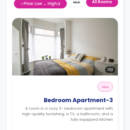
All Rooms
شقة
Price: Low → High
11
شقة
3-Bedroom Apartment
A room in a cosy 3- bedroom apartment with
high-quality furnishing, a TV, a bathroom, and a
fully equipped kitchen.