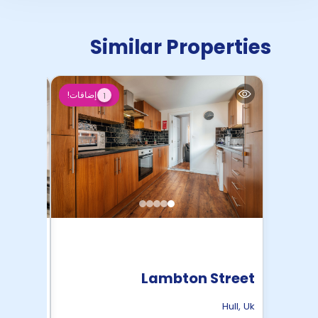
Similar Properties
إضافات!
1
e Hull
Lambton Street
Hull
,
Uk
Hull
,
Uk