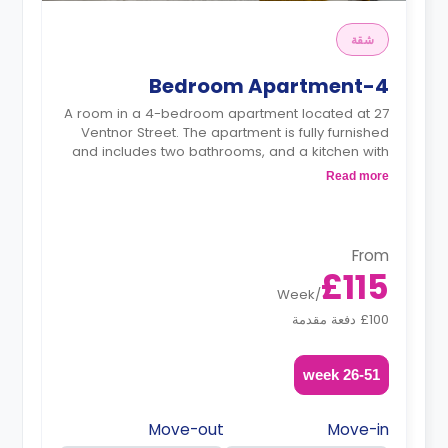
شقة
4-Bedroom Apartment
A room in a 4-bedroom apartment located at 27
Ventnor Street. The apartment is fully furnished
and includes two bathrooms, and a kitchen with
a large fridge freezer, microwave, cooker, and
Read more
washing machine.
From
£115
Week
/
£100 دفعة مقدمة
26-51 week
Move-out
Move-in