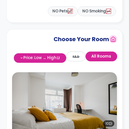
NO Pets
NO Smoking
Choose Your Room
شقة
All Rooms
Price: Low → High
10