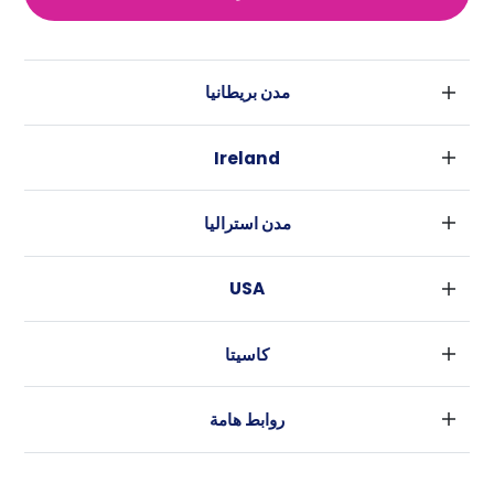
مدن بريطانيا
لندن
Ireland
بارامنجهام
دبلين
جلاسكو
مدن استراليا
كورك
ليفربول
سيدني
غالواي
ادنبره
USA
ملبورن
مانشستر
نيويورك
بريسبان
لييدز
كاسيتا
فورت وورث
بيرث
شيفلد
الأخبار
لوس أنجلوس
أديليد
بريستل
روابط هامة
أتلانتا
كانبيرا
كاردييف
شروط الاستخدام
رالي
كوفينتري