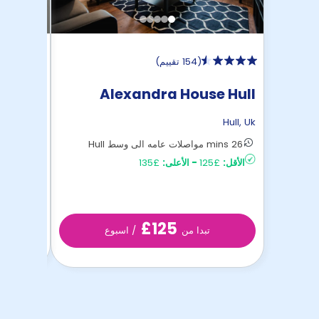
)
154 تقييم
(
errace
Alexandra House Hull
Hull
,
Uk
Hull
,
Uk
22 mins مواصلات عامه الى وسط Hull
26 mins مواصلات عامه الى وسط Hull
£115
الأقل:
£135
الأعلى:
-
£125
الأقل:
£125
/ اسبوع
تبدا من