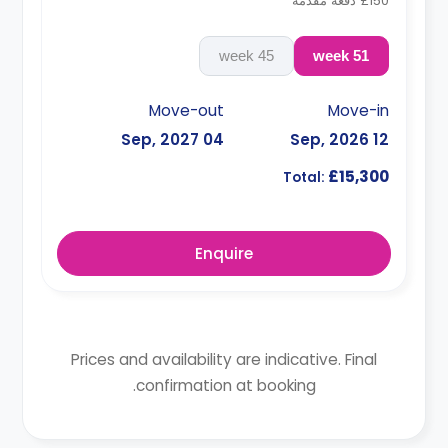
£150 دفعة مقدمة
45 week
51 week
Move-out
Move-in
04 Sep, 2027
12 Sep, 2026
£15,300
Total:
Enquire
Prices and availability are indicative. Final
confirmation at booking.