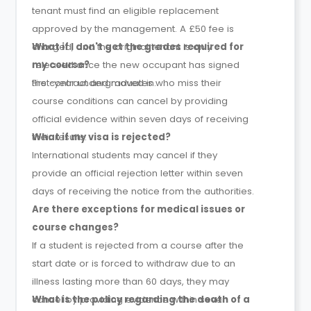
tenant must find an eligible replacement
approved by the management. A £50 fee is
charged, and the original tenant is only
What if I don't get the grades required for
released once the new occupant has signed
my course?
the contract and moved in.
First-year undergraduates who miss their
course conditions can cancel by providing
official evidence within seven days of receiving
their results.
What if my visa is rejected?
International students may cancel if they
provide an official rejection letter within seven
days of receiving the notice from the authorities.
Are there exceptions for medical issues or
course changes?
If a student is rejected from a course after the
start date or is forced to withdraw due to an
illness lasting more than 60 days, they may
cancel by providing evidence within seven
What is the policy regarding the death of a