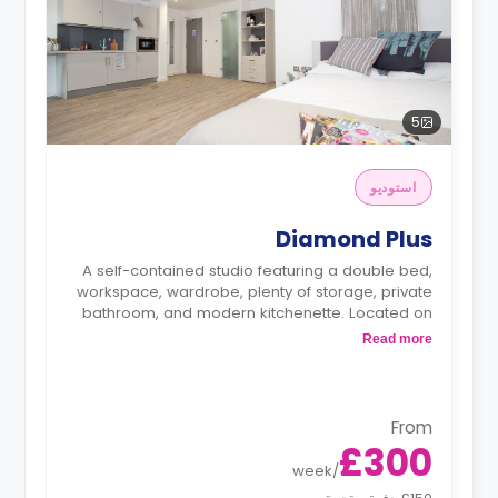
5
استوديو
Diamond Plus
A self-contained studio featuring a double bed,
workspace, wardrobe, plenty of storage, private
bathroom, and modern kitchenette. Located on
floors 1-2.
Read more
*Prices may differ.
From
£300
week
/