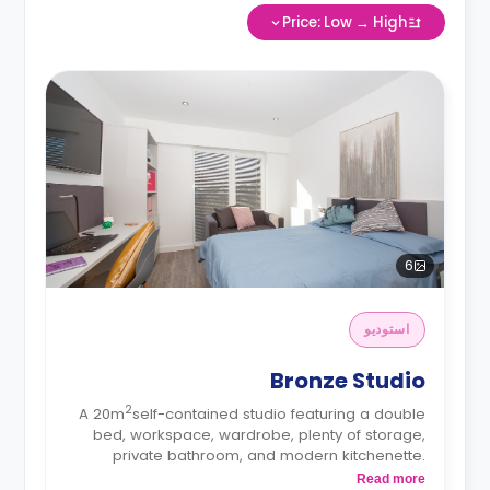
Price: Low → High
6
استوديو
Bronze Studio
2
A 20m
self-contained studio featuring a double
bed, workspace, wardrobe, plenty of storage,
private bathroom, and modern kitchenette.
Located on the 2-7 floors.
Read more