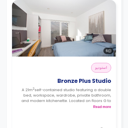
6
استوديو
Bronze Plus Studio
2
A 21m
self-contained studio featuring a double
bed, workspace, wardrobe, private bathroom,
and modern kitchenette. Located on floors G to
the 7th.
Read more
*Prices may differ.