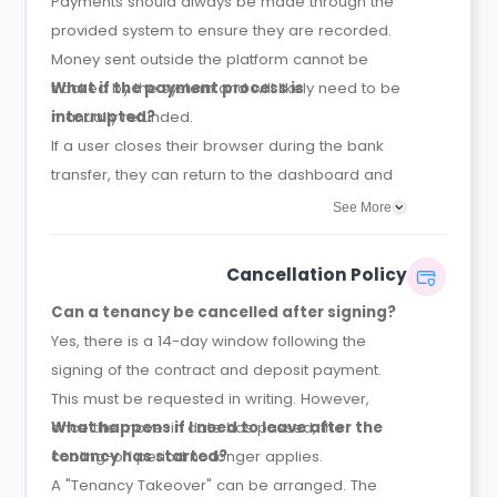
Payments should always be made through the
provided system to ensure they are recorded.
Money sent outside the platform cannot be
tracked by the system and will likely need to be
What if the payment process is
manually refunded.
interrupted?
If a user closes their browser during the bank
transfer, they can return to the dashboard and
select "Review Payment" to pick up where they
See More
left off.
Cancellation Policy
Can a tenancy be cancelled after signing?
Yes, there is a 14-day window following the
signing of the contract and deposit payment.
This must be requested in writing. However,
once the move-in date has passed, the
What happens if I need to leave after the
cooling-off period no longer applies.
tenancy has started?
A "Tenancy Takeover" can be arranged. The