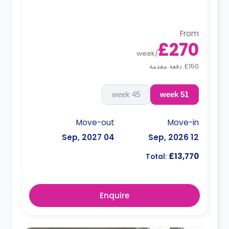
From
£270
week
/
£150 دفعة مقدمة
45 week
51 week
Move-out
Move-in
04 Sep, 2027
12 Sep, 2026
£13,770
Total:
Enquire