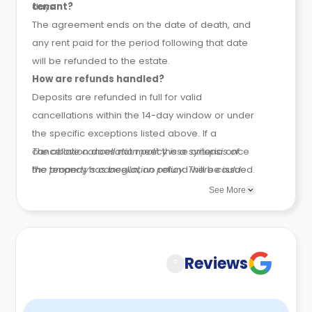
days.
tenant?
The agreement ends on the date of death, and
any rent paid for the period following that date
will be refunded to the estate.
How are refunds handled?
Deposits are refunded in full for valid
cancellations within the 14-day window or under
the specific exceptions listed above. If a
cancellation does not meet these criteria once
The above cancellation policy is a synopsis of
the tenancy has begun, no refund will be issued.
the property’s cancellation policy. There could
be a few changes incorporated from time to
See More
time. Hence, we recommend you review the full
Accommodation Contract for a comprehensive
understanding of their cancellation policies.
Reviews
?