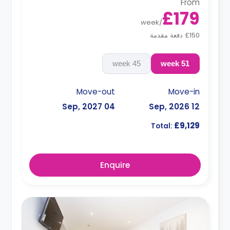
From
£179
week
/
£150 دفعة مقدمة
45 week
51 week
Move-out
Move-in
04 Sep, 2027
12 Sep, 2026
£9,129
Total:
Enquire