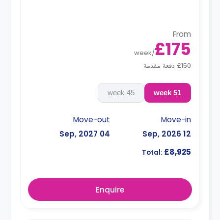
*Prices may differ.
From
£175
week
/
£150 دفعة مقدمة
45 week
51 week
Move-out
Move-in
04 Sep, 2027
12 Sep, 2026
£8,925
Total:
Enquire