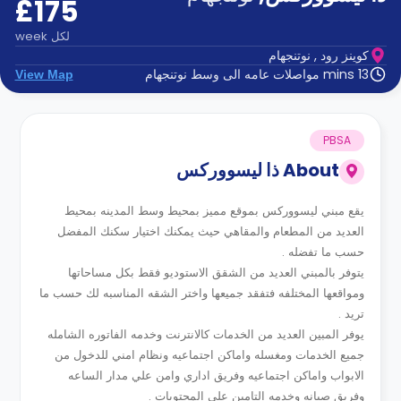
£175
الدعم
و
عبر
المساعدة
لكل
week
الهاتف
كوينز رود , نوتنجهام
اتصل
13 mins مواصلات عامه الى وسط نوتنجهام
View Map
بنا
كيف
تعمل؟
الأسئلة
PBSA
الشائعة
About
ذا ليسووركس
يقع مبني ليسووركس بموقع مميز بمحيط وسط المدينه بمحيط
العديد من المطعام والمقاهي حيث يمكنك اختيار سكنك المفضل
حسب ما تفضله .
يتوفر بالمبني العديد من الشقق الاستوديو فقط بكل مساحاتها
ومواقعها المختلفه فتفقد جميعها واختر الشقه المناسبه لك حسب ما
تريد .
يوفر المبين العديد من الخدمات كالانترنت وخدمه الفاتوره الشامله
جميع الخدمات ومغسله واماكن اجتماعيه ونظام امني للدخول من
الابواب واماكن اجتماعيه وفريق اداري وامن علي مدار الساعه
وفريق صيانه وخدمه التامين علي المحتويات .