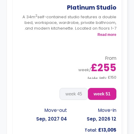
Platinum Studio
2
A 34m
self-contained studio features a double
bed, workspace, wardrobe, private bathroom,
and modern kitchenette. Located on floors 1-7.
*Prices may differ.
Read more
From
£255
week
/
£150 دفعة مقدمة
45 week
51 week
Move-out
Move-in
04 Sep, 2027
12 Sep, 2026
£13,005
Total: