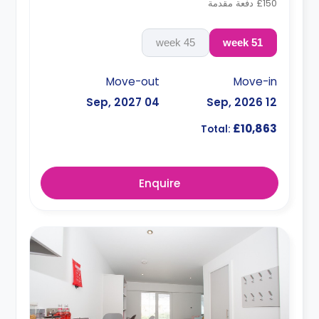
£150 دفعة مقدمة
45 week
51 week
Move-out
Move-in
04 Sep, 2027
12 Sep, 2026
£10,863
Total:
Enquire