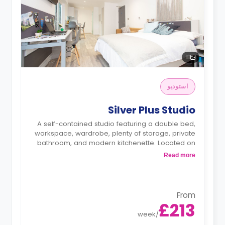
11
استوديو
Silver Plus Studio
A self-contained studio featuring a double bed,
workspace, wardrobe, plenty of storage, private
bathroom, and modern kitchenette. Located on
floors 1-2.
Read more
*Prices may differ.
From
£213
week
/