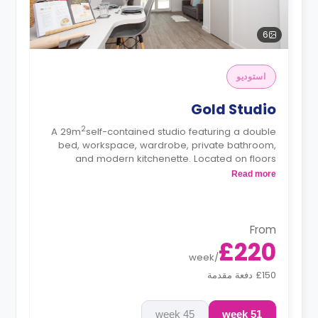
6
استوديو
Gold Studio
2
A 29m
self-contained studio featuring a double
bed, workspace, wardrobe, private bathroom,
and modern kitchenette. Located on floors
2,3,4,5,6.
Read more
*Prices may differ.
From
£220
week
/
£150 دفعة مقدمة
45 week
51 week