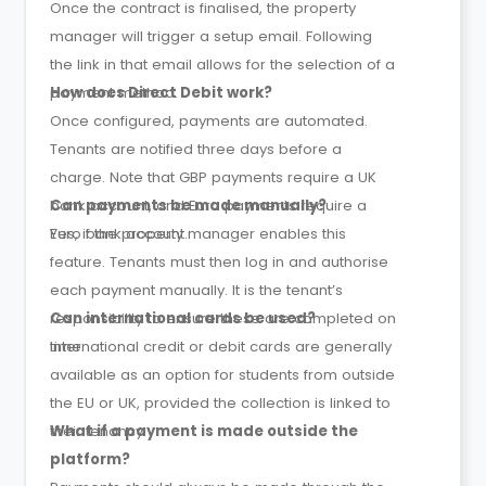
Once the contract is finalised, the property
manager will trigger a setup email. Following
the link in that email allows for the selection of a
payment method.
How does Direct Debit work?
Once configured, payments are automated.
Tenants are notified three days before a
charge. Note that GBP payments require a UK
bank account, and Euro payments require a
Can payments be made manually?
Euro bank account.
Yes, if the property manager enables this
feature. Tenants must then log in and authorise
each payment manually. It is the tenant’s
responsibility to ensure these are completed on
Can international cards be used?
time.
International credit or debit cards are generally
available as an option for students from outside
the EU or UK, provided the collection is linked to
their tenancy.
What if a payment is made outside the
platform?