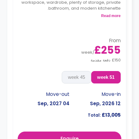
workspace, wardrobe, plenty of storage, private
bathroom, and modern kitchenette.
*Prices may differ.
Read more
From
£255
week
/
£150 دفعة مقدمة
45 week
51 week
Move-out
Move-in
04 Sep, 2027
12 Sep, 2026
£13,005
Total:
Enquire