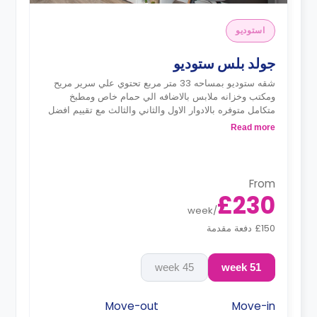
استوديو
جولد بلس ستوديو
شقه ستوديو بمساحه 33 متر مربع تحتوي علي سرير مريح
ومكتب وخزانه ملابس بالاضافه الي حمام خاص ومطبخ
متكامل متوفره بالادوار الاول والثاني والثالث مع تقييم افضل
للادوار العليا
Read more
From
£230
week
/
£150 دفعة مقدمة
45 week
51 week
Move-out
Move-in