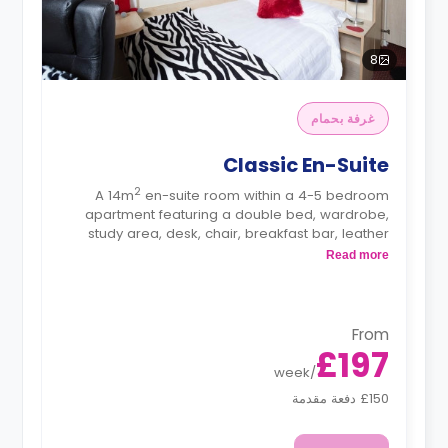
8
غرفة بحمام
Classic En-Suite
2
A 14m
en-suite room within a 4-5 bedroom
apartment featuring a double bed, wardrobe,
study area, desk, chair, breakfast bar, leather
sofas, flatscreen TV, lounge area, private ensuite
Read more
bathroom, and fully fitted shared kitchen.
From
£197
week
/
£150 دفعة مقدمة