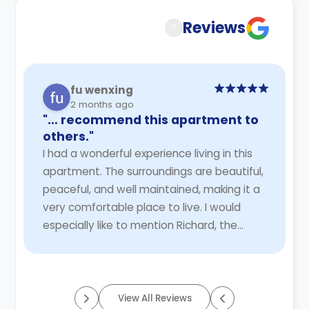
understanding of their cancellation policies.
Reviews
?
fu wenxing
2 months ago
"… recommend this apartment to
others."
I had a wonderful experience living in this
apartment. The surroundings are beautiful,
peaceful, and well maintained, making it a
very comfortable place to live. I would
especially like to mention Richard, the
accommodation manager, who is incredibl
...
Read More
View All Reviews