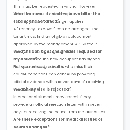
This must be requested in writing. However,
once the move-in date has passed, the
What happens if I need to leave after the
cooling-off period no longer applies.
tenancy has started?
A "Tenancy Takeover" can be arranged. The
tenant must find an eligible replacement
approved by the management. A £50 fee is
charged, and the original tenant is only
What if I don't get the grades required for
released once the new occupant has signed
my course?
the contract and moved in.
First-year undergraduates who miss their
course conditions can cancel by providing
official evidence within seven days of receiving
their results.
What if my visa is rejected?
International students may cancel if they
provide an official rejection letter within seven
days of receiving the notice from the authorities.
Are there exceptions for medical issues or
course changes?