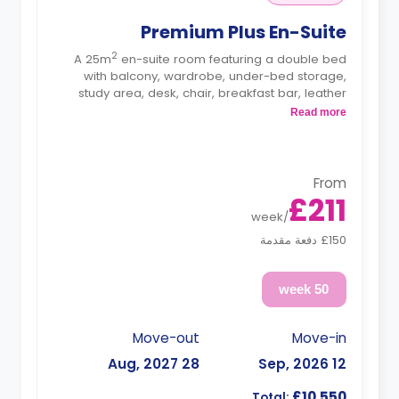
Premium Plus En-Suite
2
A 25m
en-suite room featuring a double bed
with balcony, wardrobe, under-bed storage,
study area, desk, chair, breakfast bar, leather
sofas, flatscreen TV, lounge area, private ensuite
Read more
bathroom, and fully fitted shared kitchen.
From
£211
week
/
£150 دفعة مقدمة
50 week
Move-out
Move-in
28 Aug, 2027
12 Sep, 2026
£10,550
Total: