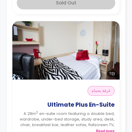
Sold Out
7
غرفة بحمام
Ultimate Plus En-Suite
2
A 28m
en-suite room featuring a double bed,
wardrobe, under-bed storage, study area, desk,
chair, breakfast bar, leather sofas, flatscreen TV,
lounge area, private ensuite bathroom, and a
Read more