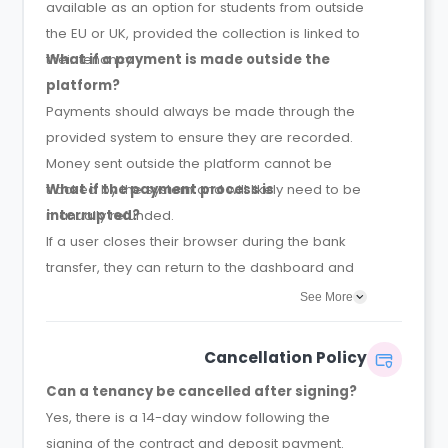
available as an option for students from outside
the EU or UK, provided the collection is linked to
their tenancy.
What if a payment is made outside the
platform?
Payments should always be made through the
provided system to ensure they are recorded.
Money sent outside the platform cannot be
tracked by the system and will likely need to be
What if the payment process is
manually refunded.
interrupted?
If a user closes their browser during the bank
transfer, they can return to the dashboard and
select "Review Payment" to pick up where they
See More
left off.
Cancellation Policy
Can a tenancy be cancelled after signing?
Yes, there is a 14-day window following the
signing of the contract and deposit payment.