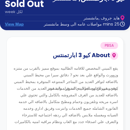
Sold Out
الدعم
و
عبر
المساعدة
لكل
week
الهاتف
هايد جروف ,مانشستر
اتصل
25 mins مواصلات عامه الى وسط مانشستر
View Map
بنا
كيف
تعمل؟
الأسئلة
PBSA
الشائعة
About
كيو 3 ابارتمنتس
يقع المبني المخصص للاقامه الطالبيه بموقع مميز بالقرب من متنزه
وزوورث والواقع علي بعد نحو 7 دقائق سيرا من محيط المبني
بالاضافه لتوافر العديد من المتاجر المتنوعه المتوفره بمحيط المبني
كمتجر فينوس وومتجر ليدي اند ورلد وايد فودز .
يوفر مبني الاقامه الطلابيه المتوفر بمانشستر العديد من الخدمات
بالاضافه للعديد من الغرف المفروشه بالكامل والتي تحتوي علي
اسره مريحه وتلفزيون وحمام ومطبخ متكامل بالاضافه الي خدمه
الفاتوره الشامله جميع الخدمات وانترنت وفريق اداري وخدمه
الصيانه ومغسله ملابس بالاضافه الي ردهه اجتماعيه للاسترخاء
والتعرف علي اصدقاء جدد مع العاب ونظام مراقبه امنيه بالكاميرات
.