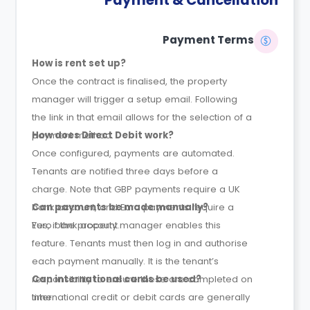
Payment Terms
How is rent set up?
Once the contract is finalised, the property
manager will trigger a setup email. Following
the link in that email allows for the selection of a
payment method.
How does Direct Debit work?
Once configured, payments are automated.
Tenants are notified three days before a
charge. Note that GBP payments require a UK
bank account, and Euro payments require a
Can payments be made manually?
Euro bank account.
Yes, if the property manager enables this
feature. Tenants must then log in and authorise
each payment manually. It is the tenant’s
responsibility to ensure these are completed on
Can international cards be used?
time.
International credit or debit cards are generally