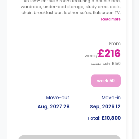
An 18m
en-suite room featuring a double bed,
wardrobe, under-bed storage, study area, desk,
chair, breakfast bar, leather sofas, flatscreen TV,
lounge area, private ensuite bathroom, and a
Read more
shared kitchen.
From
£216
week
/
£150 دفعة مقدمة
50 week
Move-out
Move-in
28 Aug, 2027
12 Sep, 2026
£10,800
Total: