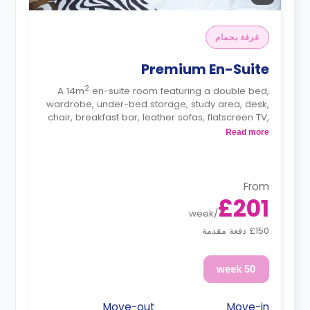
غرفة بحمام
Premium En-Suite
2
A 14m
en-suite room featuring a double bed,
wardrobe, under-bed storage, study area, desk,
chair, breakfast bar, leather sofas, flatscreen TV,
lounge area, private ensuite bathroom, and fully
Read more
fitted shared kitchen.
From
£201
week
/
£150 دفعة مقدمة
50 week
Move-out
Move-in