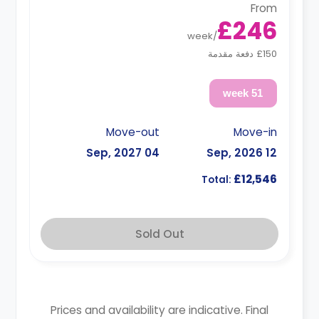
From
£246
week
/
£150 دفعة مقدمة
51 week
Move-out
Move-in
04 Sep, 2027
12 Sep, 2026
£12,546
Total:
Sold Out
Prices and availability are indicative. Final