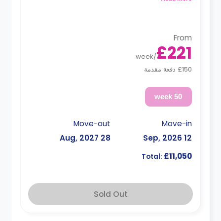
shared kitchen.
From
£221
week
/
£150 دفعة مقدمة
50 week
Move-out
Move-in
28 Aug, 2027
12 Sep, 2026
£11,050
Total:
Sold Out