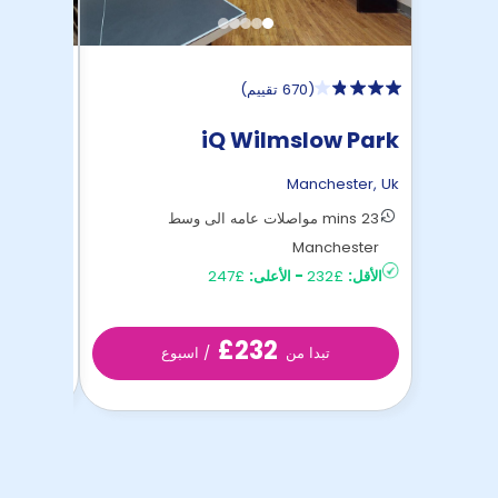
(
670 تقييم
)
tudent
iQ Wilmslow Park
illage
ester
,
Uk
Manchester
,
Uk
23 mins مواصلات عامه الى وسط
Manchester
Manchester 
الأقل:
£232
-
الأعلى:
£247
الأقل:
£155
£232
تبدا من
/ اسبوع