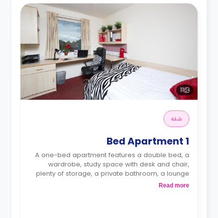
11
شقة
1 Bed Apartment
A one-bed apartment features a double bed, a
wardrobe, study space with desk and chair,
plenty of storage, a private bathroom, a lounge
area and a kitchen with a oven, hob and
Read more
extractor fan as well as a microwave and fridge.