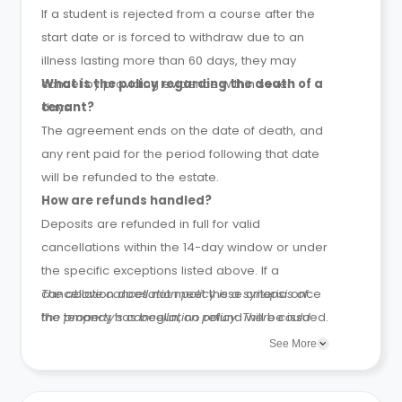
If a student is rejected from a course after the
start date or is forced to withdraw due to an
illness lasting more than 60 days, they may
cancel by providing evidence within seven
What is the policy regarding the death of a
days.
tenant?
The agreement ends on the date of death, and
any rent paid for the period following that date
will be refunded to the estate.
How are refunds handled?
Deposits are refunded in full for valid
cancellations within the 14-day window or under
the specific exceptions listed above. If a
cancellation does not meet these criteria once
The above cancellation policy is a synopsis of
the tenancy has begun, no refund will be issued.
the property’s cancellation policy. There could
be a few changes incorporated from time to
See More
time. Hence, we recommend you review the full
Accommodation Contract for a comprehensive