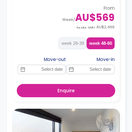
From
AU$569
Week
/
AU$2,466 دفعة مقدمة
26-39 week
48-60 week
Move-out
Move-in
Enquire