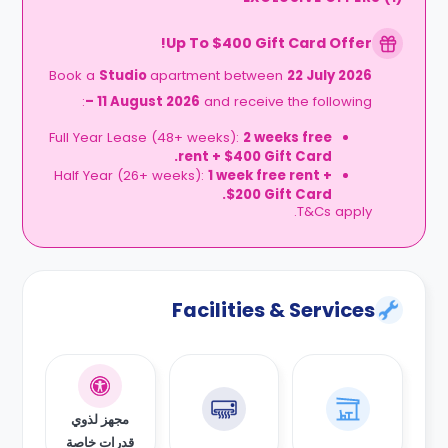
Up To $400 Gift Card Offer!
Book a
Studio
apartment between
22 July 2026
– 11 August 2026
and receive the following:
Full Year Lease (48+ weeks):
2 weeks free
rent + $400 Gift Card.
Half Year (26+ weeks):
1 week free rent +
$200 Gift Card.
T&Cs apply.
Facilities & Services
مجهز لذوي
قدرات خاصة