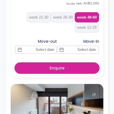
AU$2,292 دفعة مقدمة
21-30 week
26-39 week
48-60 week
12-29 week
Move-out
Move-in
Enquire