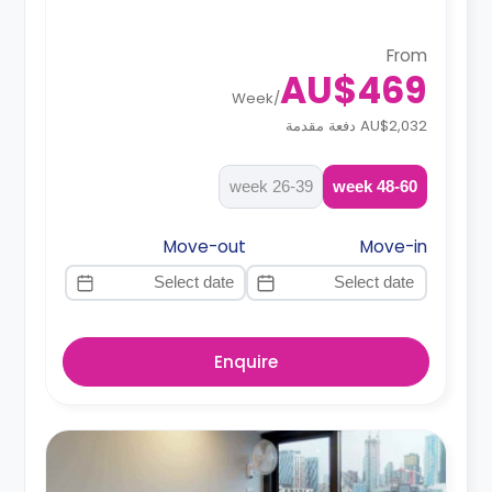
From
AU$469
Week
/
AU$2,032 دفعة مقدمة
26-39 week
48-60 week
Move-out
Move-in
Enquire