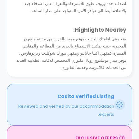
اصدقاء جدد وروف علوي للاسترخاء والتعرف علي اصدقاء جدد
بالاضافه ايضا الي توافر الامن المتواجد علي مدار الساعه .
Highlights Nearby:
يقع مبني اقامتك الجديد بموقع مميز بالقرب من مدينه ملبورن
المحبوبه حيث يمكنك الاستمتاع بالعديد من المطاعم والمقاهي
المميزه كمقهي اكيتا جابانيز ومقهي مورك شوكليت وبريوهاوس .
يوفر مبني يونيلدوج رويال ملبورن المخصص للاقامه الطلابيه العديد
من الخدمات كالانترنت وخدمه الفاتوره...
Casita Verified Listing
Reviewed and verified by our accommodation
experts.
EXCLUSIVE OFFERS
(
1
)