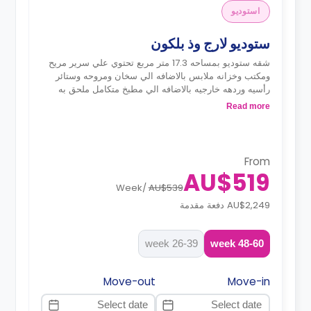
استوديو
ستوديو لارج وذ بلكون
شقه ستوديو بمساحه 17.3 متر مربع تحتوي علي سرير مريح
ومكتب وخزانه ملابس بالاضافه الي سخان ومروحه وستائر
رأسيه وردهه خارجيه بالاضافه الي مطبخ متكامل ملحق به
ثلاجه ومايكروويف وموقد
Read more
From
AU$519
Week
/
AU$539
AU$2,249 دفعة مقدمة
26-39 week
48-60 week
Move-out
Move-in