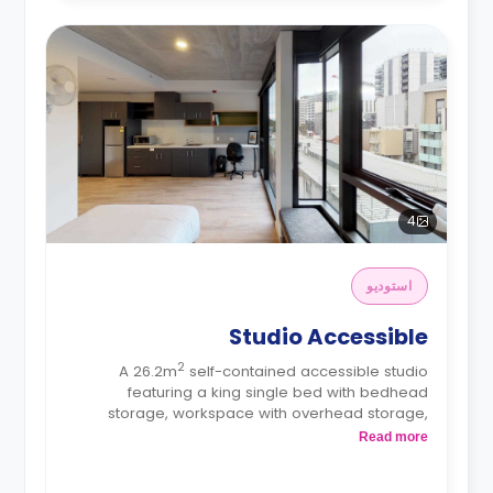
4
استوديو
Studio Accessible
2
A 26.2m
self-contained accessible studio
featuring a king single bed with bedhead
storage, workspace with overhead storage,
spacious wardrobe, private bathroom, heater,
Read more
fan, block-out blinds, and modern kitchenette
with fridge, microwave, and electric cooktop.