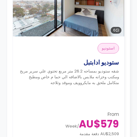
6
استوديو
ستوديو ادابتبل
شقه ستوديو بمساحه 26.2 متر مربع تحتوي علي سرير مريح
ومكتب وخزانه ملابس بالاضافه الي حما م خاص ومطبخ
متكامل ملحق به مايكروويف وموقد وثلاجه
From
AU$579
Week
/
AU$2,509 دفعة مقدمة