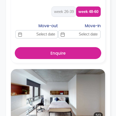
26-39 week
48-60 week
Move-out
Move-in
Enquire
5