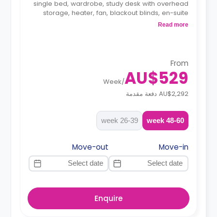
single bed, wardrobe, study desk with overhead
storage, heater, fan, blackout blinds, en-suite
bathroom and a kitchenette with a fridge,
Read more
microwave, sink and electric cooktop.
From
AU$529
Week
/
AU$2,292 دفعة مقدمة
26-39 week
48-60 week
Move-out
Move-in
Enquire