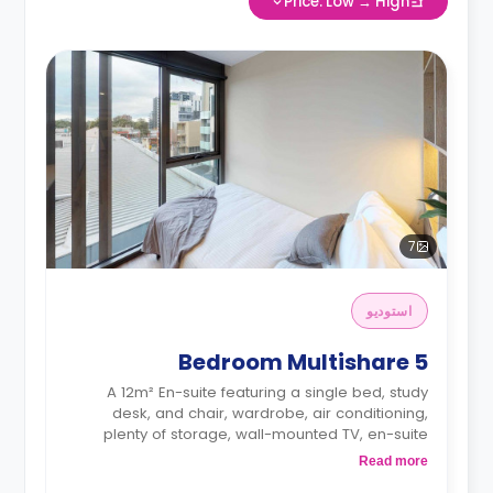
Price: Low → High
7
استوديو
5 Bedroom Multishare
A 12m² En-suite featuring a single bed, study
desk, and chair, wardrobe, air conditioning,
plenty of storage, wall-mounted TV, en-suite
bathroom, shared living space and shared
Read more
kitchen with microwave.