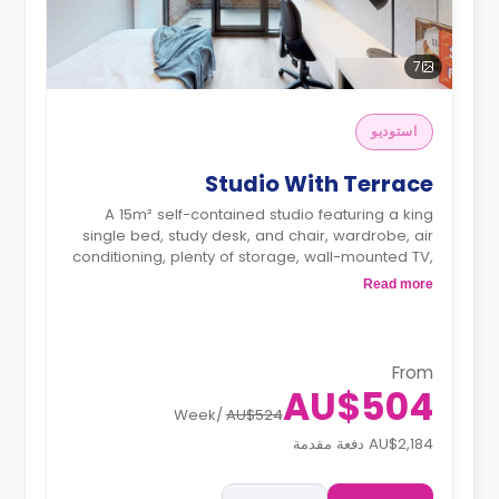
7
استوديو
Studio With Terrace
A 15m² self-contained studio featuring a king
single bed, study desk, and chair, wardrobe, air
conditioning, plenty of storage, wall-mounted TV,
en-suite bathroom with a shower, toilet, mirror,
Read more
and basin, living space, kitchenette with fridge,
microwave, sink and electric cooktop.
From
AU$504
Week
/
AU$524
AU$2,184 دفعة مقدمة