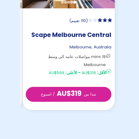
(
110 تقييم
)
ctoria
Scape Melbourne Central
ersity
,
Australia
Melbourne
,
Australia
18 mins مواصلات عامه الى وسط
bourne
Melbourne
الأقل:
AU$319
-
الأعلى:
AU$569
الأقل:
AU$239
AU$319
تبدا من
/ اسبوع
تبد