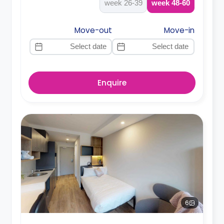
26-39 week
48-60 week
Move-out
Move-in
Enquire
6