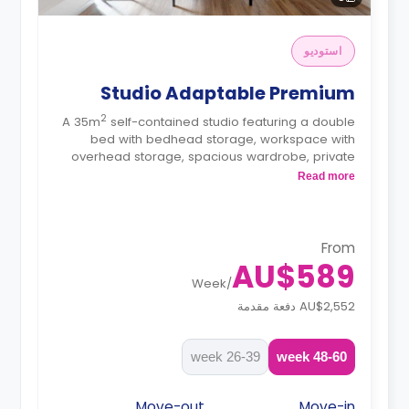
استوديو
Studio Adaptable Premium
2
A 35m
self-contained studio featuring a double
bed with bedhead storage, workspace with
overhead storage, spacious wardrobe, private
bathroom, heater, fan, block-out blinds, bay
Read more
window view, and modern kitchenette with fridge,
microwave, and electric cooktop.
From
AU$589
Week
/
AU$2,552 دفعة مقدمة
26-39 week
48-60 week
Move-out
Move-in