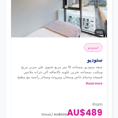
10
استوديو
ستوديو
شقه ستوديو بمساحه 15 متر مربع تحتوي علي سرير مريح
ومكتب بمساحه تخزين علويه بالاضافه الي خزانه ملابس
فسيحه وحمام خاص وسخان ومروحه وستائر رأسيه مع مطبخ
متكامل ملحق به مايكروويف وثلاجه وموقد
Read more
From
AU$489
Week
/
AU$509