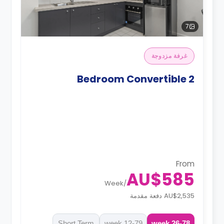
7
غرفة مزدوجة
2 Bedroom Convertible
From
AU$585
Week
/
AU$2,535 دفعة مقدمة
Short Term
12-79 week
26-78 week