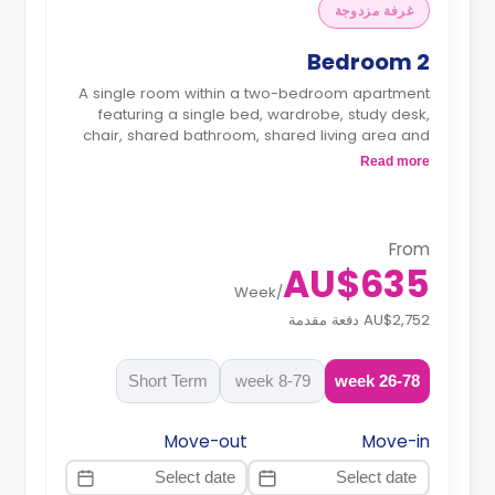
غرفة مزدوجة
2 Bedroom
A single room within a two-bedroom apartment
featuring a single bed, wardrobe, study desk,
chair, shared bathroom, shared living area and
shared kitchen.
Read more
The apartment has three beds, and it's suitable
for double or triple occupancy.
From
AU$635
Week
/
AU$2,752 دفعة مقدمة
Short Term
8-79 week
26-78 week
Move-out
Move-in