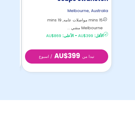
,
Australia
Melbourne
,
Australia
15 mins مواصلات عامه, 19 mins
Melbourne مشي ...
bourne
الأقل:
AU$399
-
الأعلى:
AU$869
الأقل:
AU$319
AU$399
تبدا من
/ اسبوع
تب