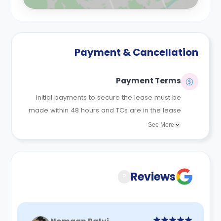
Payment & Cancellation
Payment Terms
Initial payments to secure the lease must be
made within 48 hours and TCs are in the lease
agreements sent to the student.
See More
Reviews
?