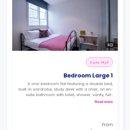
8
غرفة مفردة
1 Bedroom Large
A one-bedroom flat featuring a double bed,
built-in wardrobe, study desk with a chair, an en-
suite bathroom with toilet, shower, vanity, full-
sized mirror, private lounge with a 26-inch LED
Read more
television and two-seater sofa, and kitchenette
with a 4-burner gas cooktop and a 20L 800-watt
microwave.
From