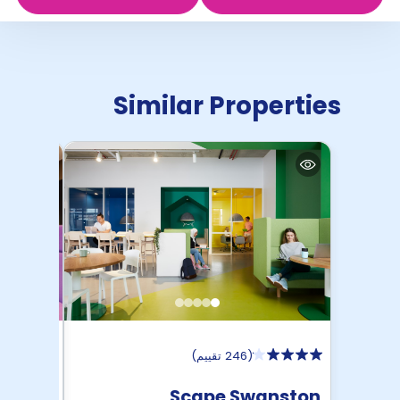
Similar Properties
(
246 تقييم
)
entral
Scape Swanston