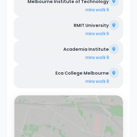
Melbourne Institute of Technology
walk
6 mins
RMIT University
walk
6 mins
Academia Institute
walk
8 mins
Eca College Melbourne
walk
8 mins