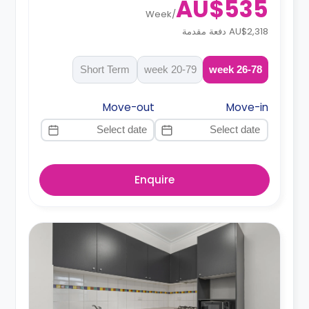
AU$535
Week
/
AU$2,318 دفعة مقدمة
Short Term
20-79 week
26-78 week
Move-out
Move-in
Enquire