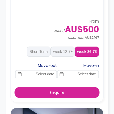
From
AU$500
Week
/
AU$2,167 دفعة مقدمة
Short Term
12-79 week
26-78 week
Move-out
Move-in
Enquire