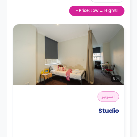
Price: Low → High
9
استوديو
Studio