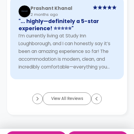
Prashant Khanal
2 months ago
"… highly—definitely a 5-star
experience! ⭐⭐⭐⭐⭐"
I’m currently living at Study Inn
Loughborough, and I can honestly say it’s
been an amazing experience so far! The
accommodation is modern, clean, and
incredibly comfortable—everything you
need to feel right at home while studying.
A very special t ...
Read More
View All Reviews