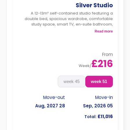
Silver Studio
A 12-13m² self-contained studio featuring a
double bed, spacious wardrobe, comfortable
study space, smart TV, en-suite bathroom,
private dining space, and a fully fitted kitchenette
Read more
with a hob and oven, fridge/freezer, kettle,
toaster, rice cooker, cooking set of pots/pans
and utensils, cutlery and crockery.
Double occupancy is available for £50/w
From
£216
Week
/
45 week
51 week
Move-out
Move-in
28 Aug, 2027
05 Sep, 2026
£11,016
Total: