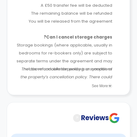
A £50 transfer fee will be deducted
The remaining balance will be refunded
You will be released from the agreement
Can I cancel storage charges?
Storage bookings (where applicable, usually in
bedrooms for re-bookers only) are subject to
separate terms under the agreement and may
The above cancellation policy is a synopsis of
not be refundable depending on conditions.
the property’s cancellation policy. There could
be a few changes incorporated from time to
See More
time. Hence, we recommend you review the full
Accommodation Contract for a comprehensive
understanding of their cancellation policies.
Reviews
?