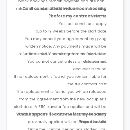
block bookings remain payable and are non-
refundable unless Study Inn confirms otherwise
Can I cancel an individual room booking
before my contract starts?
in writing.
Yes, but conditions apply:
Up to 19 weeks before the start date:
You may cancel your agreement by giving
written notice. Any payments made will be
refunded in full, and no agreement fee will be
Less than 19 weeks before the start date:
You cannot cancel unless a replacement
transferred.
occupier is found.
If no replacement is found, you remain liable for
the full contract cost.
If a replacement is found, you will be released
from the agreement from the new occupier’s
start date. A £50 transfer fee applies and will be
What happens if I cancel after my tenancy
deducted from your payments. Any discounts
previously applied will no longer be valid.
has started?
Once the licence period has started, you