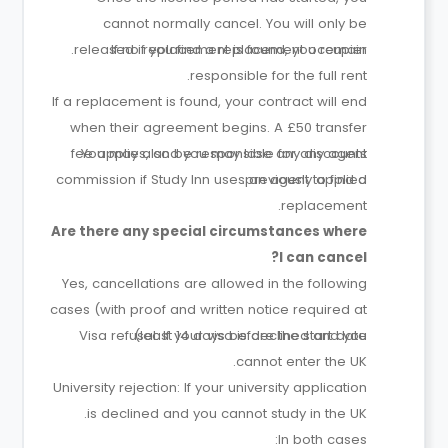
cannot normally cancel. You will only be
released if you find a replacement occupier.
If no replacement is found, you remain
responsible for the full rent.
If a replacement is found, your contract will end
when their agreement begins. A £50 transfer
fee applies, and you may lose any discounts
You may also be responsible for any agent
commission if Study Inn uses an agent to find a
previously applied.
replacement.
Are there any special circumstances where
I can cancel?
Yes, cancellations are allowed in the following
cases (with proof and written notice required at
Visa refusal: If your visa is declined and you
least 14 days before the start date):
cannot enter the UK.
University rejection: If your university application
is declined and you cannot study in the UK.
In both cases: