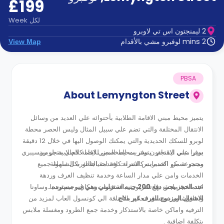
£199
الدعم
و
عبر
المساعدة
لكل
Week
الهاتف
2 ليمنجتون اس تي لاوبرو
اتصل
2 mins لوفبرو مشي بالأقدام
View Map
بنا
كيف
تعمل؟
الأسئلة
PBSA
الشائعة
About
Lemyngton Street
يتميز محيط مبني الاقامة الطلابية بأحتوائه علي العديد من وسائل
الانتقال المختلفة والتي تضم علي سبيل المثال وليس الحصر محطة
لوبرو للسكك الحديدية والتي يمكنك الوصول اليها في خلال 12 دقيقة
يوفر مبني ليمنجتون ستريت المخصص للاقامة الطلابية بلوبرو
سيرا علي الاقدام . يتوفر بمحيط المبني ايضا كلام ن متجر سنسيبري
ومتجر تسكو اكسبريس لشراء كافة احتياجاتك بكل سهولة .
مجموعة من الخدمات كالانترنت وخدمة الفاتورة الشاملة جميع
الخدمات وامن علي مدار الساعة وخدمة تنظيف الغرف وردهة
عند الحجز يجب دفع 200 جنيه استرليني وهي غير مسترده .
اجتماعية ملحق بها تلفزيون بباقة قنوات سكاي وجيم وسبا وساونا
الاشغال المزدوج للغرف غير متاح .
وبخاروشاور بسنسور تحكم بالاضافة الي كونسول العاب لمزيد من
الترفيه واماكن خاصة بالاستذكار وخدمة جمع الطرود ومغسلة ملابس
بتكلفة اضافية .