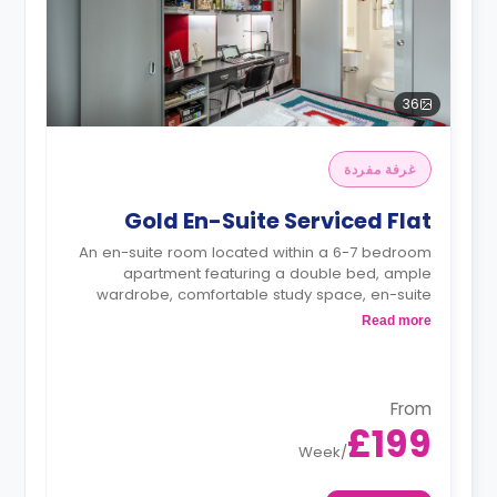
36
غرفة مفردة
Gold En-Suite Serviced Flat
An en-suite room located within a 6-7 bedroom
apartment featuring a double bed, ample
wardrobe, comfortable study space, en-suite
bathroom, shared living with comfy chairs, a
Read more
coffee table, a large 55-inch smart TV and
console with a selection of games and shared
fully fitted kitchen equipped with a with all
appliances and utensils including private
From
fridge/freezer and storage, dishwasher, blender,
£199
rice cooker, breakfast table/bar, and much
Week
/
more.