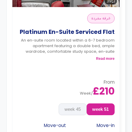
39
غرفة مفردة
Platinum En-Suite Serviced Flat
An en-suite room located within a 6-7 bedroom
apartment featuring a double bed, ample
wardrobe, comfortable study space, en-suite
bathroom, comfort chair, or a cuddle sofa,
Read more
shared living with sofas, a coffee table, a large
55-inch smart TV and console with a selection of
games, and shared fully fitted kitchen equipped
with a with all appliances and utensils including
From
private fridge/freezer and storage, dishwasher,
£210
blender, rice cooker, breakfast table/bar, and
Week
/
much more.
45 week
51 week
Move-out
Move-in