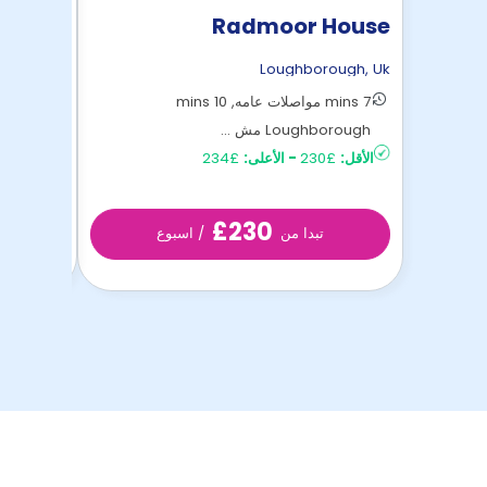
rways
Radmoor House
rough
,
Uk
Loughborough
,
Uk
7 mins مواصلات عامه, 10 mins
6 mins Loughborough مشي بالأقدام
Loughborough مش ...
الأقل:
£128
الأقل:
£230
-
الأعلى:
£234
£230
تبدا من
/ اسبوع