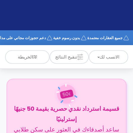
الدعم
و
عبر
المساعدة
الهاتف
اتصل
بنا
كيف
جميع العقارات معتمدة
بدون رسوم خفية
دعم حجوزات مجاني على مدار 4/7
تعمل؟
الأسئلة
الشائعة
الخريطة
الانسب لك
تنقيح النتائج
50
£
قسيمة استرداد نقدي حصرية بقيمة 50 جنيهًا
إسترلينيًا
ساعد أصدقاءك في العثور على سكن طلابي