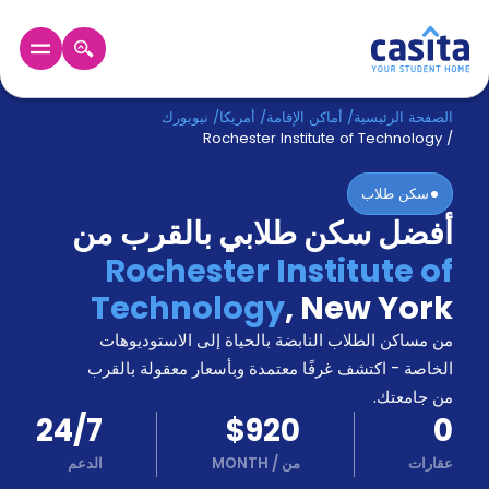
الرئيسية
عربي
USD
الصفحة الرئيسية
/
أماكن الإقامة
/
أمريكا
/
نيويورك
Rochester Institute of Technology
/
دخول
سكن طلاب
أفضل سكن طلابي بالقرب من
حجز
السكن
Rochester Institute of
من
Technology
,
New York
نحن؟
المدونة
من مساكن الطلاب النابضة بالحياة إلى الاستوديوهات
أخبر
أصدقائك
الخاصة - اكتشف غرفًا معتمدة وبأسعار معقولة بالقرب
و
من جامعتك.
كن
اكسب
24/7
$920
0
شريكا
عقارات
من
/
MONTH
الدعم
الدعم