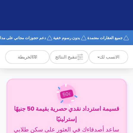
الدعم
و
عبر
المساعدة
الهاتف
اتصل
بنا
كيف
جميع العقارات معتمدة
بدون رسوم خفية
دعم حجوزات مجاني على مدار 4/7
تعمل؟
الأسئلة
الشائعة
الخريطة
الانسب لك
تنقيح النتائج
50
£
قسيمة استرداد نقدي حصرية بقيمة 50 جنيهًا
إسترلينيًا
ساعد أصدقاءك في العثور على سكن طلابي