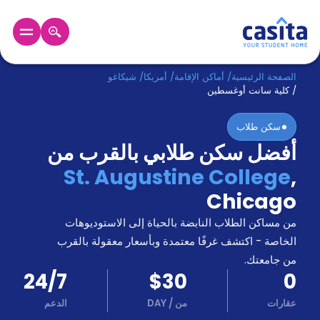
الرئيسية
عربي
USD
الصفحة الرئيسية
/
أماكن الإقامة
/
أمريكا
/
شيكاغو
/
كلية سانت أوغسطين
دخول
سكن طلاب
أفضل سكن طلابي بالقرب من
حجز
السكن
St. Augustine College
,
من
Chicago
نحن؟
المدونة
من مساكن الطلاب النابضة بالحياة إلى الاستوديوهات
أخبر
أصدقائك
الخاصة - اكتشف غرفًا معتمدة وبأسعار معقولة بالقرب
و
من جامعتك.
كن
اكسب
24/7
$30
0
شريكا
عقارات
من
/
DAY
الدعم
الدعم