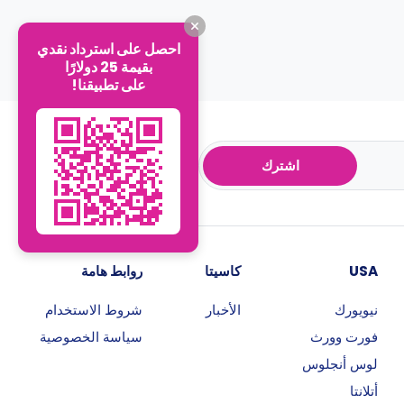
احصل على استرداد نقدي
بقيمة 25 دولارًا
على تطبيقنا!
اشترك
USA
كاسيتا
روابط هامة
نيويورك
الأخبار
شروط الاستخدام
فورت وورث
سياسة الخصوصية
لوس أنجلوس
أتلانتا