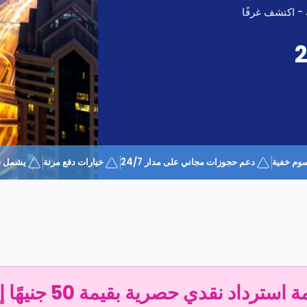
 - اكتشف غرفًا
وم خفية
دعم حجوزات مجاني على مدار 24/7
خيارات دفع مرنة
يشمل قسيمة 
سترداد نقدي حصرية بقيمة 50 جنيهًا إسترلينيًا