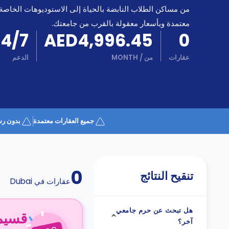
كن
اكسب
من مساكن الطلاب النابضة بالحياة إلى الاستوديوهات الخاصة
شريكا
معتمدة وبأسعار معقولة بالقرب من جامعتك.
الدعم
24/7
AED4,996.45
0
الدعم
و
عبر
المساعدة
عقارات
من
/
MONTH
الدعم
الهاتف
اتصل
بنا
كيف
تعمل؟
الأسئلة
جميع العقارات معتمدة
بدون رس
الشائعة
0
تنقيح النتائج
عقارات في
Dubai
هل تبحث عن حرم جامعي
قسيمة ا
آخر؟