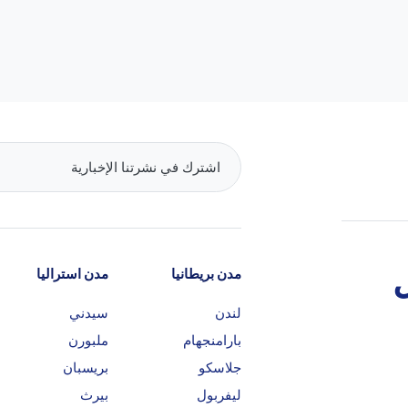
مدن بريطانيا
مدن استراليا
لندن
سيدني
بارامنجهام
ملبورن
جلاسكو
بريسبان
ليفربول
بيرث