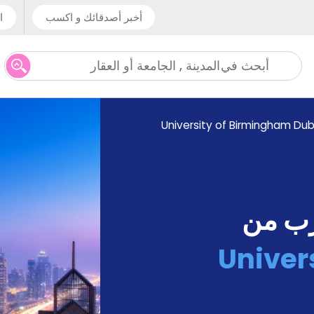
أخبر أصدقائك و اكسب
ا
المدينة , الجامعة أو العقار
أبحث في
University of Birmingham Dub
رب من
Univer