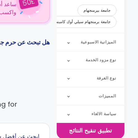
£
50
ساعد أص
جامعة بيرمنجهام
واكسب 50 جنيهًا إسترلينيًا عن كل حجز
جامعة برمنجهام سيلي أوك كامبس
هل تبحث عن حرم جا
الميزانية الاسبوعية
نوع مزود الخدمة
نوع الغرفة
المميزات
g for.
سياسة الالغاء
تطبيق
تنقيح النتائج