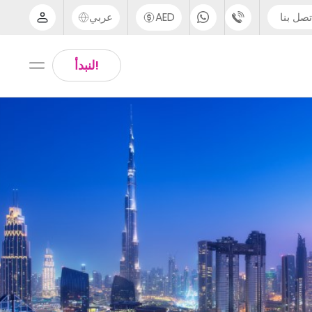
تصل بنا
AED
عربي
الدعم عبر الهاتف
Arabic
!لنبدأ
UK - +44 (0) 20 3871 8666
Chinese
IN - +91 (80) 3711 1326
English
US - +1 (646) 718 6172
Thai