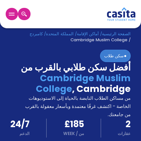
الرئيسية
عربي
GBP
الصفحة الرئيسية
/
أماكن الإقامة
/
المملكة المتحدة
/
كامبردج
Cambridge Muslim College
/
دخول
سكن طلاب
أفضل سكن طلابي بالقرب من
حجز
السكن
Cambridge Muslim
من
College
,
Cambridge
نحن؟
المدونة
من مساكن الطلاب النابضة بالحياة إلى الاستوديوهات
أخبر
أصدقائك
الخاصة - اكتشف غرفًا معتمدة وبأسعار معقولة بالقرب
و
من جامعتك.
كن
اكسب
24/7
£185
2
شريكا
عقارات
من
/
WEEK
الدعم
الدعم