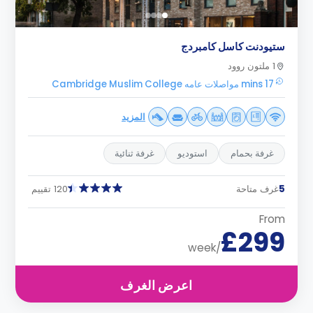
ستيودنت كاسل كامبردج
1 ملتون روود
17 mins مواصلات عامه Cambridge Muslim College
المزيد
غرفة بحمام
استوديو
غرفة ثنائية
5
غرف متاحة
120 تقييم
From
£299
/week
اعرض الغرف