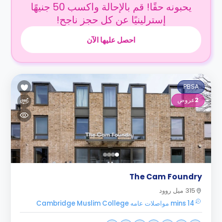
يحبونه حقًا! قم بالإحالة واكسب 50 جنيهًا
إسترلينيًا عن كل حجز ناجح!
احصل عليها الآن
PBSA
2
عروض
The Cam Foundry
315 ميل روود
14 mins مواصلات عامه Cambridge Muslim College