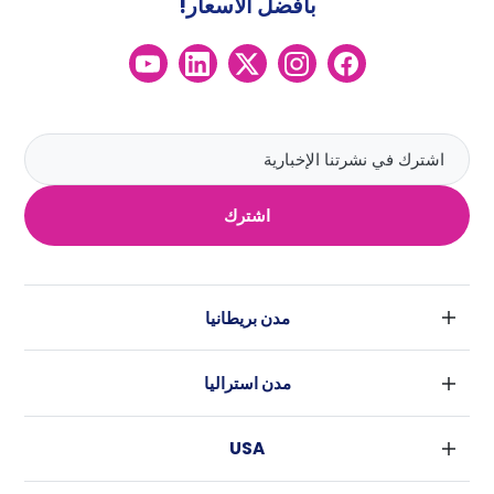
بأفضل الأسعار!
اشترك
مدن بريطانيا
لندن
مدن استراليا
بارامنجهام
سيدني
جلاسكو
USA
ملبورن
ليفربول