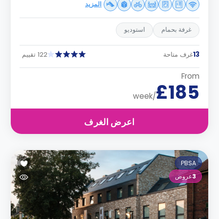
المزيد
غرفة بحمام
استوديو
13
غرف متاحة
122 تقييم
From
£185
/week
اعرض الغرف
PBSA
3
عروض