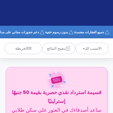
الدعم
و
عبر
المساعدة
الهاتف
اتصل
بنا
كيف
جميع العقارات معتمدة
بدون رسوم خفية
دعم حجوزات مجاني على مدار 4/7
تعمل؟
الأسئلة
الشائعة
الخريطة
الانسب لك
تنقيح النتائج
50
£
قسيمة استرداد نقدي حصرية بقيمة 50 جنيهًا
إسترلينيًا
ساعد أصدقاءك في العثور على سكن طلابي